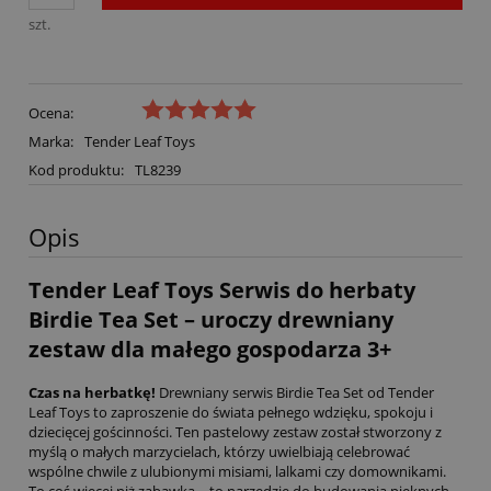
szt.
Ocena:
Marka:
Tender Leaf Toys
Kod produktu:
TL8239
Opis
Tender Leaf Toys Serwis do herbaty
Birdie Tea Set – uroczy drewniany
zestaw dla małego gospodarza 3+
Czas na herbatkę!
Drewniany serwis Birdie Tea Set od Tender
Leaf Toys to zaproszenie do świata pełnego wdzięku, spokoju i
dziecięcej gościnności. Ten pastelowy zestaw został stworzony z
myślą o małych marzycielach, którzy uwielbiają celebrować
wspólne chwile z ulubionymi misiami, lalkami czy domownikami.
To coś więcej niż zabawka – to narzędzie do budowania pięknych