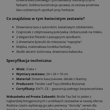
farbami. Solidna konstrukcja sprawia, że zestaw przetrwa
lata codziennych spotkań przy herbacie.
Co znajdziesz w tym kwiecistym zestawie?
Drewniana taca z autorskim, kwiatowym zdobieniem.
Czajniczek z zdejmowaną pokrywką i dzbanuszek na mleko.
2 eleganckie filiżanki z pasującymi spodkami.
2 drewniane łyżeczki do mieszania "napojów".
Miękka, materiałowa torebka herbaty.
Słodki akcent: kolorowa, drewniana babeczka.
Specyfikacja techniczna:
Wiek:
3 lata +
Wymiary zestawu:
24 × 24 × 10 cm
Materiał:
Drewno kauczukowe, detale z tkaniny
Producent:
Tender Leaf Toys (Wielka Brytania)
Certyfikaty:
EN71, CE – gwarancja pełnego bezpieczeństwa
Wskazówka od Proste Zabawki:
Birdie Tea Set to jeden z
najbardziej fotogenicznych i urokliwych zestawów w naszej ofercie.
Rodzice często wybierają go jako pierwszy "dorosły" serwis dla
dziecka, ponieważ jest niezwykle trwały i poręczny. Jeśli Twoje