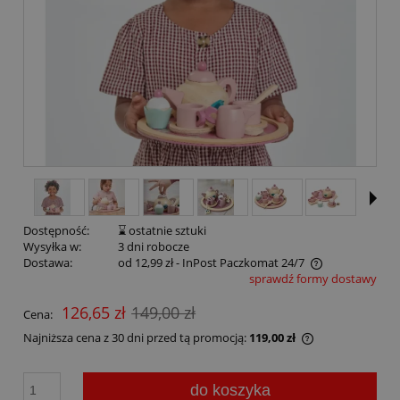
Dostępność:
⌛ ostatnie sztuki
Wysyłka w:
3 dni robocze
Dostawa:
od 12,99 zł
- InPost Paczkomat 24/7
sprawdź formy dostawy
126,65 zł
149,00 zł
Cena:
Najniższa cena z 30 dni przed tą promocją:
119,00 zł
do koszyka