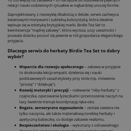
relacji i nauki codziennych rytuałów w najbardziej uroczej formie.
Zaprojektowany z niezwykłą dbałością o detale, serwis zachwyca
kwiatowymi motywami i subtelną kolorystyką, która idealnie
wpisuje się w estetykę brytyjskiej marki. Birdie Tea Set to
kwintesencja "mądrej zabawy", która wycisza, uczy uważności i
pozwala dziecku poczuć się pewnie w roli gospodarza eleganckiego
przyjęcia.
Dlaczego serwis do herbaty Birdie Tea Set to dobry
wybór?
Wsparcie dla rozwoju społecznego
– zabawa w przyjęcie
to doskonała lekcja empatii, dzielenia się i nauki
podstawowych zasad etykiety przy stole (np. mówienie
"proszę" i "dziękuję").
Rozwój motoryki i precyzji
– nalewanie "niby-herbaty" z
czajniczka, operowanie łyżeczkami i przenoszenie naczyń na
tacy świetnie trenuje koordynację ręka-oko.
Bogate, sensoryczne wyposażenie
– zestaw zawiera nie
tylko naczynia, ale także materiałową torebkę herbaty i
apetyczną babeczkę, co dodaje zabawie realizmu.
Bezpieczeństwo i ekologia
– wykonany z odnawialnego
drewna kauczukowego i pomalowany nietoksycznymi