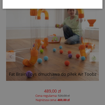
m
Fat Brain Toys dmuchawa do piłek Air Toobz
489,00 zł
Cena regularna:
526,00 zł
Najniższa cena:
469,00 zł