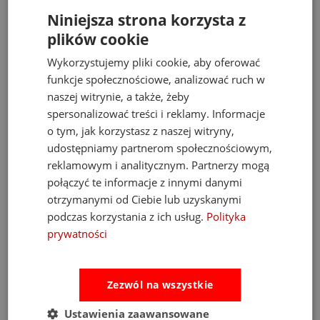
Niniejsza strona korzysta z
plików cookie
Wykorzystujemy pliki cookie, aby oferować
funkcje społecznościowe, analizować ruch w
naszej witrynie, a także, żeby
spersonalizować treści i reklamy. Informacje
o tym, jak korzystasz z naszej witryny,
udostępniamy partnerom społecznościowym,
Serwis do Herbaty z Tacą Drewniany Zestaw
reklamowym i analitycznym. Partnerzy mogą
Kawowy Le Toy Van Honeybake 3+
połączyć te informacje z innymi danymi
160,00 zł
189,00 zł
otrzymanymi od Ciebie lub uzyskanymi
podczas korzystania z ich usług.
Polityka
do koszyka
prywatności
Zezwól na wszystkie
Bestsellery
Ustawienia zaawansowane