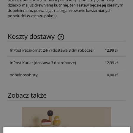
dziecko ma już drewnianą kuchnię, ten zestaw będzie jej idealnym
dopełnieniem, pozwalając na organizowanie kawiarnianych
popołudni w zaciszu pokoju.
Koszty dostawy
InPost Paczkomat 24/7
(dostawa 3 dni robocze)
12,99 zł
InPost Kurier
(dostawa 3 dni robocze)
12,99 zł
odbiór osobisty
0,00 zł
Zobacz także