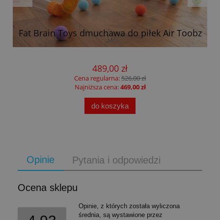
Fat Brain Toys dmuchawa do piłek Air Toobz
489,00 zł
Cena regularna:
526,00 zł
Najniższa cena:
469,00 zł
do koszyka
Opinie
Pytania i odpowiedzi
Ocena sklepu
Opinie, z których została wyliczona
średnia, są wystawione przez