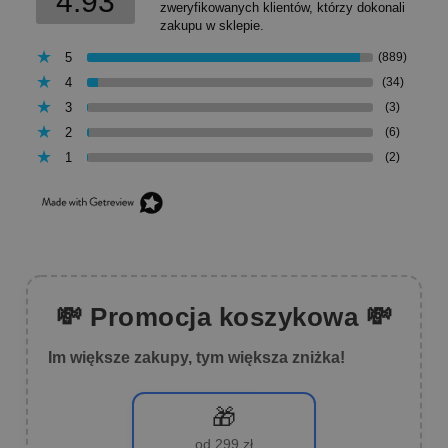
4.93
zweryfikowanych klientów, którzy dokonali
zakupu w sklepie.
5
(889)
4
(34)
3
(3)
2
(6)
1
(2)
💸 Promocja koszykowa 💸
Im większe zakupy, tym większa zniżka!
🎁
od 299 zł