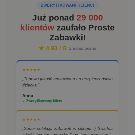
ZWERYFIKOWANI KLIENCI
Już ponad
29 000
klientów
zaufało Proste
Zabawki!
★ 4.93 / 5
| Średnia ocena
★★★★★
„Topowa jakość nastawiona na bezpieczeństwo
dziecka.”
Anna
✓ Zweryfikowany klient
★★★★★
„Super selekcja zabawek w sklepie :) Świetna
jakość i piękne zabawki. Ceny konkurencyjne!”