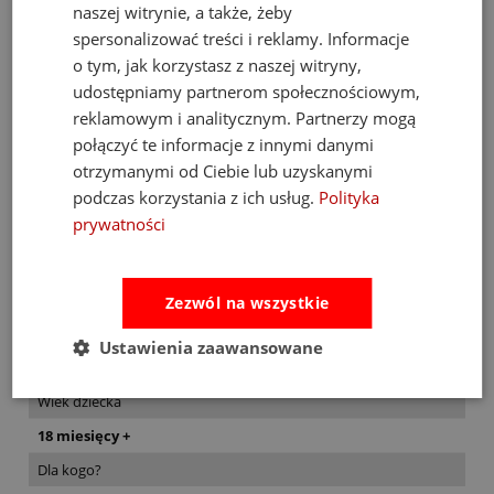
naszej witrynie, a także, żeby
zwierzaków z serii Rocking Rollers.
spersonalizować treści i reklamy. Informacje
Zebranie całego zespołu pozwala na
o tym, jak korzystasz z naszej witryny,
organizowanie domowych wyścigów, co
udostępniamy partnerom społecznościowym,
reklamowym i analitycznym. Partnerzy mogą
dodatkowo wspiera rozwój społeczny i
połączyć te informacje z innymi danymi
zabawę w grupie. To prosty, a zarazem
otrzymanymi od Ciebie lub uzyskanymi
genialny prezent, który posłuży przez
podczas korzystania z ich usług.
Polityka
lata.
prywatności
Zezwól na wszystkie
Ustawienia zaawansowane
Szczegóły produktu
Wiek dziecka
18 miesięcy +
Dla kogo?