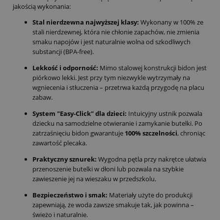
jakością wykonania:
Stal nierdzewna najwyższej klasy:
Wykonany w 100% ze
stali nierdzewnej, która nie chłonie zapachów, nie zmienia
smaku napojów i jest naturalnie wolna od szkodliwych
substancji (BPA-free).
Lekkość i odporność:
Mimo stalowej konstrukcji bidon jest
piórkowo lekki. Jest przy tym niezwykle wytrzymały na
wgniecenia i stłuczenia – przetrwa każdą przygodę na placu
zabaw.
System "Easy-Click" dla dzieci:
Intuicyjny ustnik pozwala
dziecku na samodzielne otwieranie i zamykanie butelki. Po
zatrzaśnięciu bidon gwarantuje
100% szczelności
, chroniąc
zawartość plecaka.
Praktyczny sznurek:
Wygodna pętla przy nakrętce ułatwia
przenoszenie butelki w dłoni lub pozwala na szybkie
zawieszenie jej na wieszaku w przedszkolu.
Bezpieczeństwo i smak:
Materiały użyte do produkcji
zapewniają, że woda zawsze smakuje tak, jak powinna –
świeżo i naturalnie.