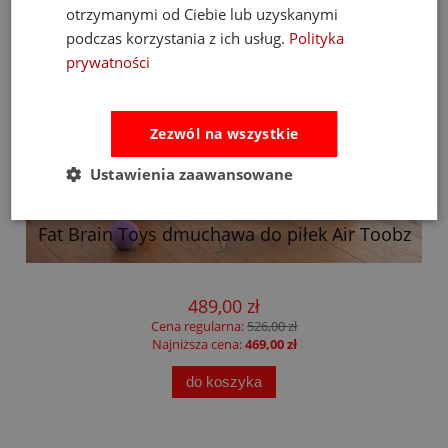
otrzymanymi od Ciebie lub uzyskanymi
podczas korzystania z ich usług.
Polityka
prywatności
Zezwól na wszystkie
Ustawienia zaawansowane
Fat Brain Toys dmuchawa do piłek Air Toobz
489,00 zł
Cena regularna:
526,00 zł
Najniższa cena:
469,00 zł
do koszyka