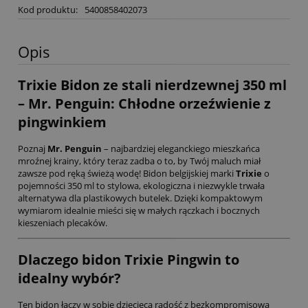
Kod produktu:
5400858402073
Opis
Trixie Bidon ze stali nierdzewnej 350 ml
– Mr. Penguin: Chłodne orzeźwienie z
pingwinkiem
Poznaj
Mr. Penguin
– najbardziej eleganckiego mieszkańca
mroźnej krainy, który teraz zadba o to, by Twój maluch miał
zawsze pod ręką świeżą wodę! Bidon belgijskiej marki
Trixie
o
pojemności 350 ml to stylowa, ekologiczna i niezwykle trwała
alternatywa dla plastikowych butelek. Dzięki kompaktowym
wymiarom idealnie mieści się w małych rączkach i bocznych
kieszeniach plecaków.
Dlaczego bidon Trixie Pingwin to
idealny wybór?
Ten bidon łączy w sobie dziecięcą radość z bezkompromisową