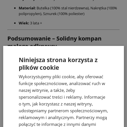
Materiał:
Butelka (100% stal nierdzewna), Nakrętka (100%
polipropylen), Sznurek (100% poliester)
Wiek:
3 lata +
Podsumowanie – Solidny kompan
małego odkrywcy
Bidon Trixie z motywem pingwinka to inwestycja w zdrowie
Niniejsza strona korzysta z
dziecka i ochronę planety. Solidna stalowa obudowa sprawia, że to
plików cookie
zakup na lata, a uroczy Mr. Penguin z pewnością zachęci każdego
malucha do regularnego sięgania po wodę.
Wykorzystujemy pliki cookie, aby oferować
funkcje społecznościowe, analizować ruch w
naszej witrynie, a także, żeby
Bestsellery
spersonalizować treści i reklamy. Informacje
o tym, jak korzystasz z naszej witryny,
udostępniamy partnerom społecznościowym,
reklamowym i analitycznym. Partnerzy mogą
połączyć te informacje z innymi danymi