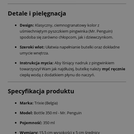
Detale i pielęgnacja
Design:
Klasyczny, ciemnogranatowy kolor z
uśmiechniętym pyszczkiem pingwinka (Mr. Penguin)
spodoba się zarówno chłopcom, jak i dziewczynkom.
Szeroki wlot:
Ułatwia napełnianie butelki oraz dokładne
umycie wnętrza.
Instrukcja mycia:
Aby lśniący nadruk z pingwinkiem
towarzyszył Wam jak najdłużej, butelkę należy
myć ręcznie
ciepłą wodą z dodatkiem płynu do naczyń.
Specyfikacja produktu
Marka:
Trixie (Belgia)
Model:
Bottle 350 ml - Mr. Penguin
Pojemność:
350 ml
Wymiary:
15,5 cm wysokości x 5 cm średnicy