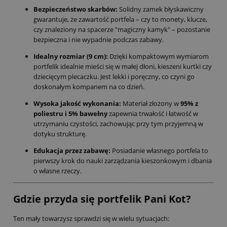
Bezpieczeństwo skarbów:
Solidny zamek błyskawiczny
gwarantuje, że zawartość portfela – czy to monety, klucze,
czy znaleziony na spacerze "magiczny kamyk" – pozostanie
bezpieczna i nie wypadnie podczas zabawy.
Idealny rozmiar (9 cm):
Dzięki kompaktowym wymiarom
portfelik idealnie mieści się w małej dłoni, kieszeni kurtki czy
dziecięcym plecaczku. Jest lekki i poręczny, co czyni go
doskonałym kompanem na co dzień.
Wysoka jakość wykonania:
Materiał złożony w
95% z
poliestru i 5% bawełny
zapewnia trwałość i łatwość w
utrzymaniu czystości, zachowując przy tym przyjemną w
dotyku strukturę.
Edukacja przez zabawę:
Posiadanie własnego portfela to
pierwszy krok do nauki zarządzania kieszonkowym i dbania
o własne rzeczy.
Gdzie przyda się portfelik Pani Kot?
Ten mały towarzysz sprawdzi się w wielu sytuacjach: