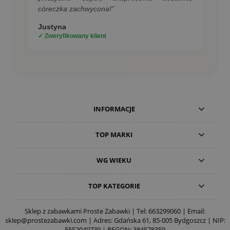
córeczka zachwycona!”
Justyna
✓ Zweryfikowany klient
INFORMACJE
TOP MARKI
WG WIEKU
TOP KATEGORIE
Sklep z zabawkami Proste Zabawki | Tel:
663299060
| Email:
sklep@prostezabawki.com
| Adres: Gdańska 61, 85-005 Bydgoszcz | NIP:
5552049739 | REGON: 384578359