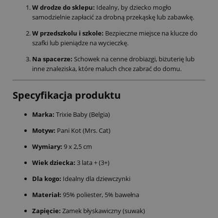
W drodze do sklepu:
Idealny, by dziecko mogło
samodzielnie zapłacić za drobną przekąskę lub zabawkę.
W przedszkolu i szkole:
Bezpieczne miejsce na klucze do
szafki lub pieniądze na wycieczkę.
Na spacerze:
Schowek na cenne drobiazgi, biżuterię lub
inne znaleziska, które maluch chce zabrać do domu.
Specyfikacja produktu
Marka:
Trixie Baby (Belgia)
Motyw:
Pani Kot (Mrs. Cat)
Wymiary:
9 x 2,5 cm
Wiek dziecka:
3 lata + (3+)
Dla kogo:
Idealny dla dziewczynki
Materiał:
95% poliester, 5% bawełna
Zapięcie:
Zamek błyskawiczny (suwak)