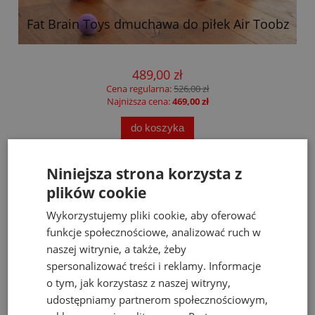
Fat Brain Toys dmuchawa do piłek Air Toobz
489,00 zł
Cena regularna:
526,00 zł
Najniższa cena:
469,00 zł
do koszyka
Niniejsza strona korzysta z
plików cookie
Opinie
Pytania i odpowiedzi
Wykorzystujemy pliki cookie, aby oferować
funkcje społecznościowe, analizować ruch w
Ocena produktu
Ocena sklepu
naszej witrynie, a także, żeby
spersonalizować treści i reklamy. Informacje
Opinie, z których została wyliczona średnia, są
o tym, jak korzystasz z naszej witryny,
5
wystawione przez zweryfikowanych klientów,
udostępniamy partnerom społecznościowym,
którzy dokonali zakupu w sklepie.