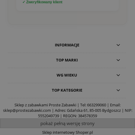
✓ Zweryfikowany klient
INFORMACJE
TOP MARKI
WG WIEKU
TOP KATEGORIE
Sklep z zabawkami Proste Zabawki | Tel:
663299060
| Email:
sklep@prostezabawki.com
| Adres: Gdańska 61, 85-005 Bydgoszcz | NIP:
5552049739 | REGON: 384578359
pokaż pełną wersję strony
Sklep internetowy Shoper.pl