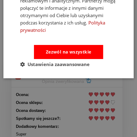
reklamowym i analitycznym. Partnerzy mogą
5
(1)
połączyć te informacje z innymi danymi
4
(0)
otrzymanymi od Ciebie lub uzyskanymi
3
(0)
podczas korzystania z ich usług.
Polityka
2
(0)
prywatności
1
(0)
Zezwól na wszystkie
Ustawienia zaawansowane
BP
Dodano: 2020-10-16
Opinia zweryfikowana
Ocena:
Ocena sklepu:
Ocena dostawy:
Spotkamy się jeszcze?:
Dodatkowy komentarz:
Super