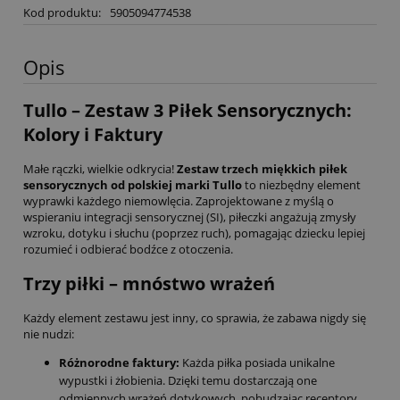
Kod produktu:
5905094774538
Opis
Tullo – Zestaw 3 Piłek Sensorycznych:
Kolory i Faktury
Małe rączki, wielkie odkrycia!
Zestaw trzech miękkich piłek
sensorycznych od polskiej marki Tullo
to niezbędny element
wyprawki każdego niemowlęcia. Zaprojektowane z myślą o
wspieraniu integracji sensorycznej (SI), piłeczki angażują zmysły
wzroku, dotyku i słuchu (poprzez ruch), pomagając dziecku lepiej
rozumieć i odbierać bodźce z otoczenia.
Trzy piłki – mnóstwo wrażeń
Każdy element zestawu jest inny, co sprawia, że zabawa nigdy się
nie nudzi:
Różnorodne faktury:
Każda piłka posiada unikalne
wypustki i żłobienia. Dzięki temu dostarczają one
odmiennych wrażeń dotykowych, pobudzając receptory