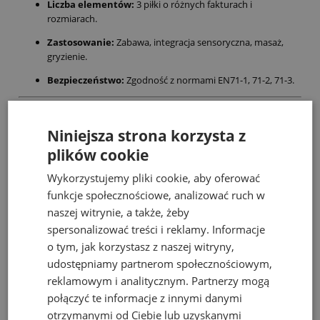
Liczba elementów:
3 piłki o różnych fakturach i
rozmiarach.
Zastosowanie:
Zabawa, integracja sensoryczna, masaż,
gryzienie.
Bezpieczeństwo:
Zgodność z normami EN71-1, 71-2, 71-3.
Wskazówka od prostezabawki:
Piłki sensoryczne Tullo to także
świetny kompan do kąpieli! Różne kształty ciekawie nabierają
Niniejsza strona korzysta z
wodę i zachowują się pod jej powierzchnią, zamieniając codzienne
plików cookie
mycie w fascynujący eksperyment naukowy.
Wykorzystujemy pliki cookie, aby oferować
funkcje społecznościowe, analizować ruch w
Bestsellery
naszej witrynie, a także, żeby
spersonalizować treści i reklamy. Informacje
o tym, jak korzystasz z naszej witryny,
udostępniamy partnerom społecznościowym,
reklamowym i analitycznym. Partnerzy mogą
połączyć te informacje z innymi danymi
otrzymanymi od Ciebie lub uzyskanymi