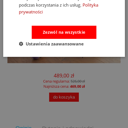
podczas korzystania z ich usług.
Polityka
prywatności
Zezwól na wszystkie
Ustawienia zaawansowane
Fat Brain Toys dmuchawa do piłek Air Toobz
489,00 zł
Cena regularna:
526,00 zł
Najniższa cena:
469,00 zł
do koszyka