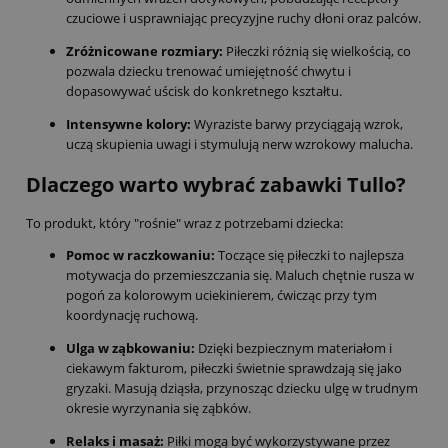
czuciowe i usprawniając precyzyjne ruchy dłoni oraz palców.
Zróżnicowane rozmiary:
Piłeczki różnią się wielkością, co
pozwala dziecku trenować umiejętność chwytu i
dopasowywać uścisk do konkretnego kształtu.
Intensywne kolory:
Wyraziste barwy przyciągają wzrok,
uczą skupienia uwagi i stymulują nerw wzrokowy malucha.
Dlaczego warto wybrać zabawki Tullo?
To produkt, który "rośnie" wraz z potrzebami dziecka:
Pomoc w raczkowaniu:
Toczące się piłeczki to najlepsza
motywacja do przemieszczania się. Maluch chętnie rusza w
pogoń za kolorowym uciekinierem, ćwicząc przy tym
koordynację ruchową.
Ulga w ząbkowaniu:
Dzięki bezpiecznym materiałom i
ciekawym fakturom, piłeczki świetnie sprawdzają się jako
gryzaki. Masują dziąsła, przynosząc dziecku ulgę w trudnym
okresie wyrzynania się ząbków.
Relaks i masaż:
Piłki mogą być wykorzystywane przez