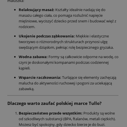
maluszka:
Relaksujący masaż:
Kształty idealnie nadają się do
masażu całego ciała, co pomaga rozluźnić napięcie
mięśniowe, wyciszyć dziecko przed snem i budować więź z
rodzicem.
Ukojenie podczas ząbkowania:
Miękkie i elastyczne
tworzywo o różnorodnych strukturach przynosi ulgę
swędzącym dziąsłom, pełniąc rolę bezpiecznego gryzaka.
Wodna zabawa:
Formy są całkowicie odporne na wodę, co
czyni je doskonałymi kompanami podczas codziennej
kąpieli.
Wsparcie raczkowania:
Turlające się elementy zachęcają
malucha do aktywności ruchowej i pogoni za uciekającą
zabawką.
Dlaczego warto zaufać polskiej marce Tullo?
Bezpieczeństwo przede wszystkim:
Produkty są wolne
od szkodliwych substancji (BPA, ftalanów, metali ciężkich).
Możesz być spokojny, gdy dziecko bierze je do buzi.