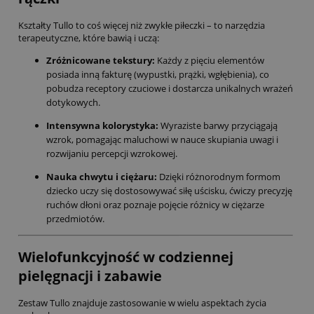
Kształty Tullo to coś więcej niż zwykłe piłeczki – to narzędzia
terapeutyczne, które bawią i uczą:
Zróżnicowane tekstury:
Każdy z pięciu elementów
posiada inną fakturę (wypustki, prążki, wgłębienia), co
pobudza receptory czuciowe i dostarcza unikalnych wrażeń
dotykowych.
Intensywna kolorystyka:
Wyraziste barwy przyciągają
wzrok, pomagając maluchowi w nauce skupiania uwagi i
rozwijaniu percepcji wzrokowej.
Nauka chwytu i ciężaru:
Dzięki różnorodnym formom
dziecko uczy się dostosowywać siłę uścisku, ćwiczy precyzję
ruchów dłoni oraz poznaje pojęcie różnicy w ciężarze
przedmiotów.
Wielofunkcyjność w codziennej
pielęgnacji i zabawie
Zestaw Tullo znajduje zastosowanie w wielu aspektach życia