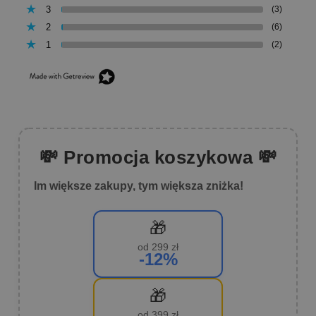
3
(3)
2
(6)
1
(2)
💸 Promocja koszykowa 💸
Im większe zakupy, tym większa zniżka!
🎁
od 299 zł
-12%
🎁
od 399 zł