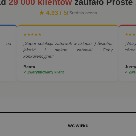
ad
29 000 klientów
zaufało Proste
★ 4.93 / 5
| Średnia ocena
★★★★★
★★★
a na
„Super selekcja zabawek w sklepie :) Świetna
„Wsz
jakość i piękne zabawki. Ceny
córec
konkurencyjne!”
Beata
Just
✓ Zweryfikowany klient
✓ Zwer
I
WG WIEKU