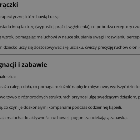
rączki
terapeutyczne, które bawią i uczą:
siada inną fakturę (wypustki, prążki, wgłębienia), co pobudza receptory cz
ą wzrok, pomagając maluchowi w nauce skupiania uwagi i rozwijaniu percepc
ziecko uczy się dostosowywać siłę uścisku, ćwiczy precyzję ruchów dłoni o
nacji i zabawie
maluszka:
asażu całego ciała, co pomaga rozluźnić napięcie mięśniowe, wyciszyć dziec
 tworzywo o różnorodnych strukturach przynosi ulgę swędzącym dziąsłom, pe
, co czyni je doskonałymi kompanami podczas codziennej kąpieli.
cają malucha do aktywności ruchowej i pogoni za uciekającą zabawką.