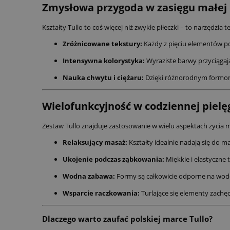
Zmysłowa przygoda w zasięgu małej 
Kształty Tullo to coś więcej niż zwykłe piłeczki – to narzędzia 
Zróżnicowane tekstury:
Każdy z pięciu elementów po
Intensywna kolorystyka:
Wyraziste barwy przyciągaj
Nauka chwytu i ciężaru:
Dzięki różnorodnym formom d
Wielofunkcyjność w codziennej pielęg
Zestaw Tullo znajduje zastosowanie w wielu aspektach życia 
Relaksujący masaż:
Kształty idealnie nadają się do m
Ukojenie podczas ząbkowania:
Miękkie i elastyczne
Wodna zabawa:
Formy są całkowicie odporne na wodę
Wsparcie raczkowania:
Turlające się elementy zachę
Dlaczego warto zaufać polskiej marce Tullo?