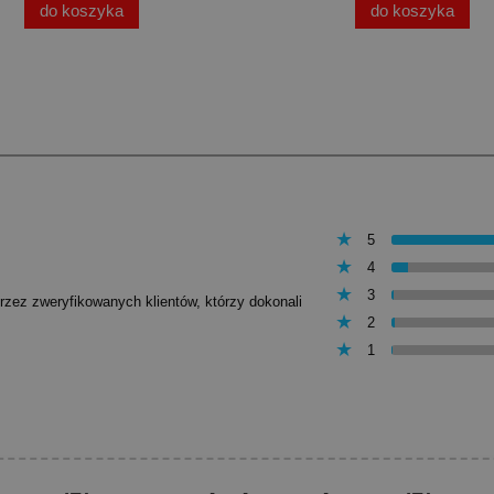
do koszyka
do koszyka
5
4
3
przez zweryfikowanych klientów, którzy dokonali
2
1