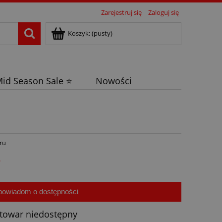
Zarejestruj się
Zaloguj się
Koszyk:
(pusty)
id Season Sale ⭐
Nowości
ru
ł
powiadom o dostępności
towar niedostępny