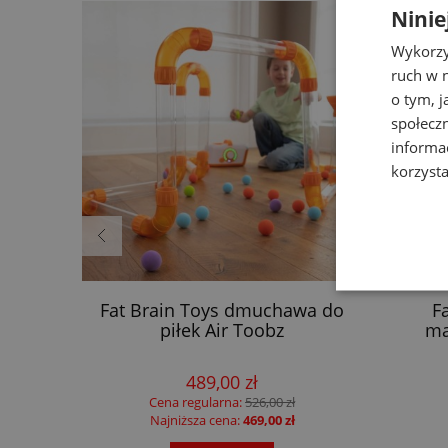
Ninie
Wykorzy
ruch w n
o tym, 
społecz
informa
korzysta
ewniany
Fat Brain Toys dmuchawa do
F
piłek Air Toobz
ma
489,00 zł
Cena regularna:
526,00 zł
Najniższa cena:
469,00 zł