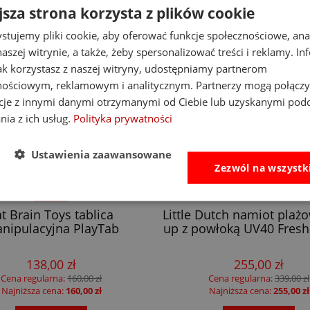
jsza strona korzysta z plików cookie
stujemy pliki cookie, aby oferować funkcje społecznościowe, an
aszej witrynie, a także, żeby spersonalizować treści i reklamy. In
jak korzystasz z naszej witryny, udostępniamy partnerom
nościowym, reklamowym i analitycznym. Partnerzy mogą połączy
cje z innymi danymi otrzymanymi od Ciebie lub uzyskanymi pod
nia z ich usług.
Polityka prywatności
Ustawienia zaawansowane
Zezwól na wszystk
-14%
at Brain Toys tablica
Little Dutch namiot plaż
nipulacyjna PlayTab
up z powłoką UV40 Fresh
138,00 zł
255,00 zł
Cena regularna:
160,00 zł
Cena regularna:
339,00 zł
Najniższa cena:
160,00 zł
Najniższa cena:
255,00 zł