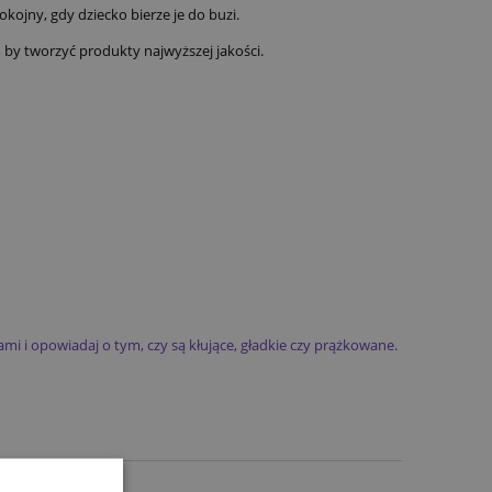
kojny, gdy dziecko bierze je do buzi.
, by tworzyć produkty najwyższej jakości.
mi i opowiadaj o tym, czy są kłujące, gładkie czy prążkowane.