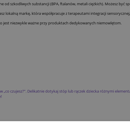
e od szkodliwych substancji (BPA, ftalanów, metali ciężkich). Możesz być spo
asz lokalną markę, która współpracuje z terapeutami integracji sensorycznej
 co jest niezwykle ważne przy produktach dedykowanych niemowlętom.
 „co czujesz?”. Delikatnie dotykaj stóp lub rączek dziecka różnymi elementa
e!