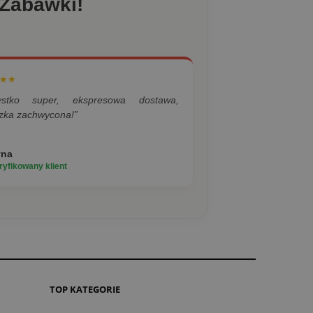
 Zabawki!
★★
ystko super, ekspresowa dostawa,
zka zachwycona!”
yna
yfikowany klient
TOP KATEGORIE