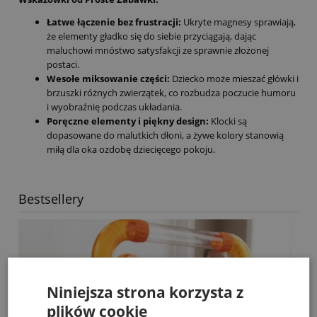
Łatwe łączenie bez frustracji:
Ukryte magnesy sprawiają,
że elementy gładko się do siebie przyciągają, dając
maluchowi mnóstwo satysfakcji ze sprawnie złożonej
postaci.
Wesołe miksowanie części:
Dziecko może mieszać główki i
brzuszki różnych zwierzątek, co rozbudza poczucie humoru
i wyobraźnię podczas układania.
Poręczne elementy i piękny design:
Klocki są
dopasowane do malutkich dłoni, a żywe kolory stanowią
miłą dla oka ozdobę dziecięcego pokoju.
Bestsellery
Niniejsza strona korzysta z
plików cookie