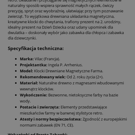
retro. Układanie i przyciąganie się magnetycznych elementów w
naturalny sposób wspiera sprawność małych rączek, ćwiczy
precyzję, spryt oraz wyobraźnię, ułatwiając przy tym poznawanie
zwierząt. To wyjątkowa drewniana układanka magnetyczna,
kreatywne klocki do chwytania, trafiony prezent na 2. urodziny,
idealny prezent na Dzień Dziecka oraz udany upominek dla
dwulatka – doskonały wybór jako zabawka dla chłopca i zabawka
dla dziewczynki.
Specyfikacja techniczna:
Marka:
Vilac (Francja).
Projektantka:
Ingela P. Arrhenius.
Model:
Klocki Drewniane Magnetyczne Farma.
Rekomendowany wiek:
Od 2. roku życia (2+).
Materiał:
Naturalne drewno z magnesami wbudowanymi
wewnątrz klocków.
Wykończenie:
Bezwonne, nietoksyczne farby na bazie
wody.
Postacie i zwierzęta:
Elementy przedstawiające
mieszkańców farmy w barwnej stylistyce retro.
Atesty i normy bezpieczeństwa:
Zgodność z europejskimi
normami zabawek (EN 71, CE).
Wskazówki od Proste Zabawki: