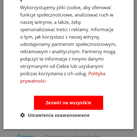
Wykorzystujemy pliki cookie, aby oferować
funkcje społecznościowe, analizować ruch w
naszej witrynie, a także, żeby
spersonalizować treści i reklamy. Informacje
o tym, jak korzystasz z naszej witryny,
udostępniamy partnerom społecznościowym,
reklamowym i analitycznym. Partnerzy mogą
Fat Brain Toys dmuchawa do piłek Air Toobz
połączyć te informacje z innymi danymi
otrzymanymi od Ciebie lub uzyskanymi
podczas korzystania z ich usług.
Polityka
489,00 zł
prywatności
Cena regularna:
526,00 zł
Najniższa cena:
469,00 zł
Zezwól na wszystkie
do koszyka
Ustawienia zaawansowane
Opinie