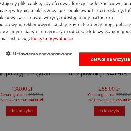
stujemy pliki cookie, aby oferować funkcje społecznościowe, an
aszej witrynie, a także, żeby spersonalizować treści i reklamy. In
jak korzystasz z naszej witryny, udostępniamy partnerom
nościowym, reklamowym i analitycznym. Partnerzy mogą połączy
cje z innymi danymi otrzymanymi od Ciebie lub uzyskanymi pod
nia z ich usług.
Polityka prywatności
Ustawienia zaawansowane
-14%
Zezwól na wszystk
at Brain Toys tablica
Little Dutch namiot plaż
nipulacyjna PlayTab
up z powłoką UV40 Fresh
138,00 zł
255,00 zł
Cena regularna:
160,00 zł
Cena regularna:
339,00 zł
Najniższa cena:
160,00 zł
Najniższa cena:
255,00 zł
do koszyka
do koszyka