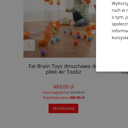
Wykorzy
ruch w n
o tym, 
społecz
informa
korzysta
a dla
Fat Brain Toys dmuchawa do
F
piłek Air Toobz
ma
489,00 zł
Cena regularna:
526,00 zł
Najniższa cena:
469,00 zł
do koszyka