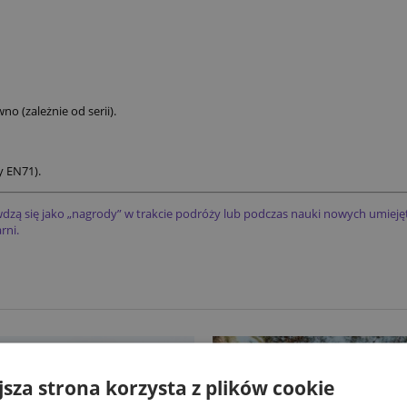
o (zależnie od serii).
 EN71).
zą się jako „nagrody” w trakcie podróży lub podczas nauki nowych umiejętnoś
rni.
jsza strona korzysta z plików cookie