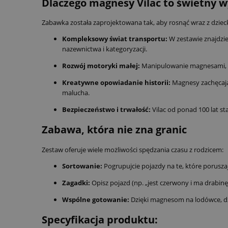
Dlaczego magnesy Vilac to świetny 
Zabawka została zaprojektowana tak, aby rosnąć wraz z dzieck
Kompleksowy świat transportu:
W zestawie znajdzie
nazewnictwa i kategoryzacji.
Rozwój motoryki małej:
Manipulowanie magnesami, chw
Kreatywne opowiadanie historii:
Magnesy zachęcają 
malucha.
Bezpieczeństwo i trwałość:
Vilac od ponad 100 lat st
Zabawa, która nie zna granic
Zestaw oferuje wiele możliwości spędzania czasu z rodzicem:
Sortowanie:
Pogrupujcie pojazdy na te, które poruszają
Zagadki:
Opisz pojazd (np. „jest czerwony i ma drabin
Wspólne gotowanie:
Dzięki magnesom na lodówce, dzi
Specyfikacja produktu: