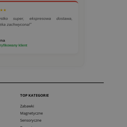
★★
ystko super, ekspresowa dostawa,
zka zachwycona!”
yna
yfikowany klient
TOP KATEGORIE
Zabawki
Magnetyczne
Sensoryczne