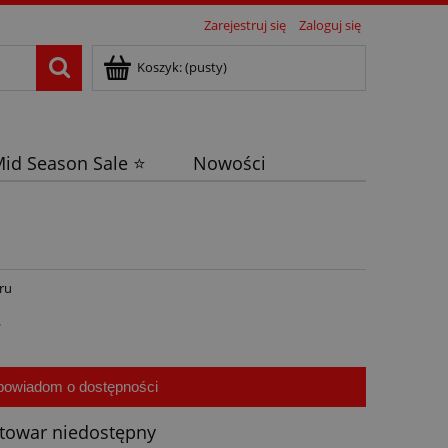
Zarejestruj się
Zaloguj się
Koszyk:
(pusty)
id Season Sale ⭐
Nowości
ru
ł
powiadom o dostępności
towar niedostępny