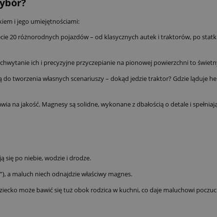
wybór?
iem i jego umiejętnościami:
cie 20 różnorodnych pojazdów – od klasycznych autek i traktorów, po statki
ytanie ich i precyzyjne przyczepianie na pionowej powierzchni to świetny 
do tworzenia własnych scenariuszy – dokąd jedzie traktor? Gdzie ląduje h
awia na jakość. Magnesy są solidne, wykonane z dbałością o detale i spełni
 się po niebie, wodzie i drodze.
ę”), a maluch niech odnajdzie właściwy magnes.
ecko może bawić się tuż obok rodzica w kuchni, co daje maluchowi poczuci