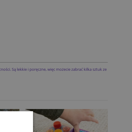
ci. Są lekkie i poręczne, więc możecie zabrać kilka sztuk ze