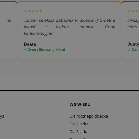
★★★★★
★★★
a na
„Super selekcja zabawek w sklepie :) Świetna
„Wsz
jakość i piękne zabawki. Ceny
córec
konkurencyjne!”
Beata
Just
✓ Zweryfikowany klient
✓ Zwer
I
WG WIEKU
oys
Dla rocznego dziecka
Dla 2 latka
Dla 3 latka