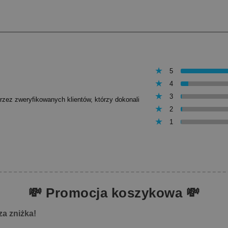
5
4
3
przez zweryfikowanych klientów, którzy dokonali
2
1
💸 Promocja koszykowa 💸
za zniżka!