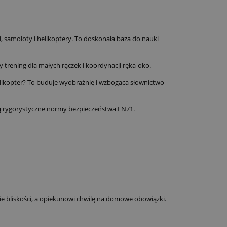
, samoloty i helikoptery. To doskonała baza do nauki
trening dla małych rączek i koordynacji ręka-oko.
elikopter? To buduje wyobraźnię i wzbogaca słownictwo
ają rygorystyczne normy bezpieczeństwa EN71.
e bliskości, a opiekunowi chwilę na domowe obowiązki.