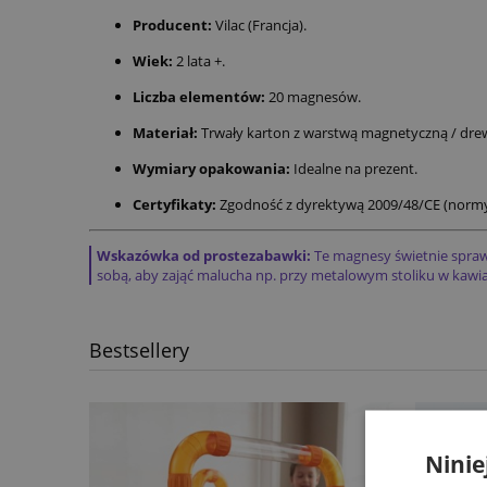
Producent:
Vilac (Francja).
Wiek:
2 lata +.
Liczba elementów:
20 magnesów.
Materiał:
Trwały karton z warstwą magnetyczną / drewn
Wymiary opakowania:
Idealne na prezent.
Certyfikaty:
Zgodność z dyrektywą 2009/48/CE (normy
Wskazówka od prostezabawki:
Te magnesy świetnie sprawd
sobą, aby zająć malucha np. przy metalowym stoliku w kawia
Bestsellery
Ninie