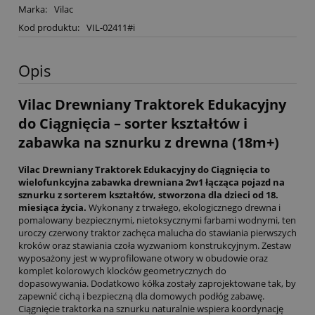
Marka:
Vilac
Kod produktu:
VIL-02411#i
Opis
Vilac Drewniany Traktorek Edukacyjny
do Ciągnięcia – sorter kształtów i
zabawka na sznurku z drewna (18m+)
Vilac Drewniany Traktorek Edukacyjny do Ciągnięcia to
wielofunkcyjna zabawka drewniana 2w1 łącząca pojazd na
sznurku z sorterem kształtów, stworzona dla dzieci od 18.
miesiąca życia.
Wykonany z trwałego, ekologicznego drewna i
pomalowany bezpiecznymi, nietoksycznymi farbami wodnymi, ten
uroczy czerwony traktor zachęca malucha do stawiania pierwszych
kroków oraz stawiania czoła wyzwaniom konstrukcyjnym. Zestaw
wyposażony jest w wyprofilowane otwory w obudowie oraz
komplet kolorowych klocków geometrycznych do
dopasowywania. Dodatkowo kółka zostały zaprojektowane tak, by
zapewnić cichą i bezpieczną dla domowych podłóg zabawę.
Ciągnięcie traktorka na sznurku naturalnie wspiera koordynację