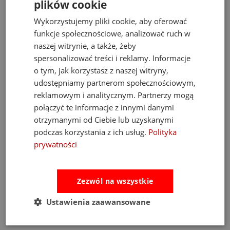
plików cookie
Wykorzystujemy pliki cookie, aby oferować
funkcje społecznościowe, analizować ruch w
naszej witrynie, a także, żeby
spersonalizować treści i reklamy. Informacje
o tym, jak korzystasz z naszej witryny,
udostępniamy partnerom społecznościowym,
reklamowym i analitycznym. Partnerzy mogą
połączyć te informacje z innymi danymi
m
Fat Brain Toys dmuchawa do piłek Air Toobz
otrzymanymi od Ciebie lub uzyskanymi
podczas korzystania z ich usług.
Polityka
prywatności
489,00 zł
Cena regularna:
526,00 zł
Najniższa cena:
469,00 zł
Zezwól na wszystkie
do koszyka
Ustawienia zaawansowane