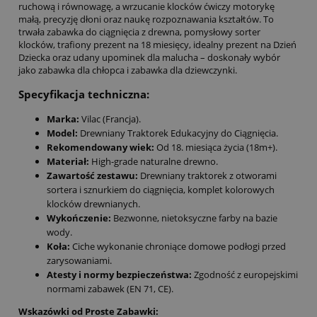
ruchową i równowagę, a wrzucanie klocków ćwiczy motorykę
małą, precyzję dłoni oraz naukę rozpoznawania kształtów. To
trwała zabawka do ciągnięcia z drewna, pomysłowy sorter
klocków, trafiony prezent na 18 miesięcy, idealny prezent na Dzień
Dziecka oraz udany upominek dla malucha – doskonały wybór
jako zabawka dla chłopca i zabawka dla dziewczynki.
Specyfikacja techniczna:
Marka:
Vilac (Francja).
Model:
Drewniany Traktorek Edukacyjny do Ciągnięcia.
Rekomendowany wiek:
Od 18. miesiąca życia (18m+).
Materiał:
High-grade naturalne drewno.
Zawartość zestawu:
Drewniany traktorek z otworami
sortera i sznurkiem do ciągnięcia, komplet kolorowych
klocków drewnianych.
Wykończenie:
Bezwonne, nietoksyczne farby na bazie
wody.
Koła:
Ciche wykonanie chroniące domowe podłogi przed
zarysowaniami.
Atesty i normy bezpieczeństwa:
Zgodność z europejskimi
normami zabawek (EN 71, CE).
Wskazówki od Proste Zabawki: