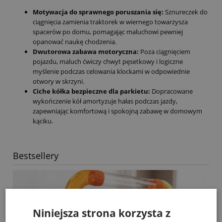
Motywacja do sprawnego poruszania się:
Sznureczek do
ciągnięcia zamienia traktorek w wiernego towarzysza
spacerów po domu, pomagając maluchowi pewniej
opanować naukę chodzenia.
Dwutorowa zabawa motoryczna:
Poza ciągnięciem
pojazdu, maluch ćwiczy chwyt pęsetkowy i logiczne
myślenie podczas celowania klockami w odpowiednie
otwory w skrzyni.
Ciche kółka bezpieczne dla parkietu:
Dopracowane
wykończenie kół amortyzuje hałas podczas jazdy,
zapewniając komfortową i spokojną zabawę w domowym
kąciku.
Bestsellery
Niniejsza strona korzysta z