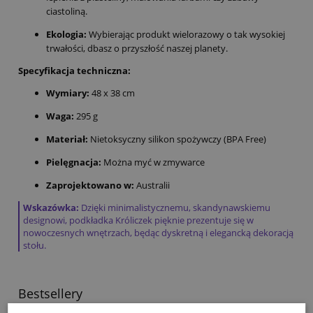
ciastoliną.
Ekologia:
Wybierając produkt wielorazowy o tak wysokiej
trwałości, dbasz o przyszłość naszej planety.
Specyfikacja techniczna:
Wymiary:
48 x 38 cm
Waga:
295 g
Materiał:
Nietoksyczny silikon spożywczy (BPA Free)
Pielęgnacja:
Można myć w zmywarce
Zaprojektowano w:
Australii
Wskazówka:
Dzięki minimalistycznemu, skandynawskiemu
designowi, podkładka Króliczek pięknie prezentuje się w
nowoczesnych wnętrzach, będąc dyskretną i elegancką dekoracją
stołu.
Bestsellery