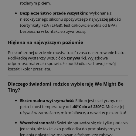
rozlanym piciem.
Bezpieczeństwo przede wszystkim:
Wykonana z
nietoksycznego silikonu spożywczego najwyższej jakości
(certyfikaty FDA i LFGB). Jest całkowicie wolna od BPA i
bezpieczna w kontakcie z żywnością.
Higiena na najwyższym poziomie
Po skończonej uczcie nie musisz tracić czasu na szorowanie blatu.
Podkładkę wystarczy wrzucić do
zmywarki
. Wyjątkowa
odporność materiału sprawia, że podkładka zachowuje swój
kształt i kolor przez lata.
Dlaczego świadomi rodzice wybierają We Might Be
Tiny?
Ekstremalna wytrzymałość:
Silikon jest elastyczny, nie
pęka i znosi temperatury od
-40°C do aż 230°C
. Możesz jej
używać w zamrażarce, mikrofalówce, a nawet w piekarniku!
Wszechstronność:
Świetnie sprawdza się nie tylko podczas
jedzenia, ale także jako podkładka do prac plastycznych –
lepienia z plasteliny, malowania farbami czy zabawy