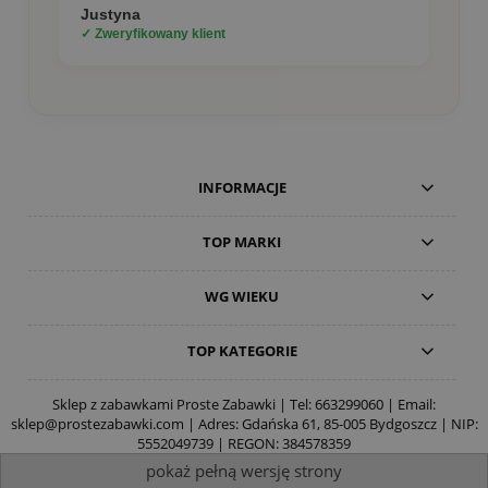
Justyna
✓ Zweryfikowany klient
INFORMACJE
TOP MARKI
WG WIEKU
TOP KATEGORIE
Sklep z zabawkami Proste Zabawki | Tel:
663299060
| Email:
sklep@prostezabawki.com
| Adres: Gdańska 61, 85-005 Bydgoszcz | NIP:
5552049739 | REGON: 384578359
pokaż pełną wersję strony