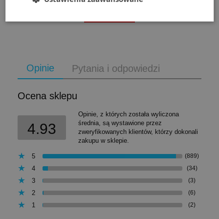
do koszyka
Opinie
Pytania i odpowiedzi
Ocena sklepu
Opinie, z których została wyliczona
średnia, są wystawione przez
4.93
zweryfikowanych klientów, którzy dokonali
zakupu w sklepie.
5
(889)
4
(34)
3
(3)
2
(6)
1
(2)