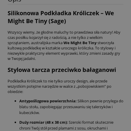
Silikonowa Podkładka Króliczek – We
Might Be Tiny (Sage)
Wszyscy wiemy, że głodne maluchy to prawdziwa siła natury! Aby
czas posiłku kojarzył się z radością, a nie tylko z wielkim
sprzątaniem, australijska marka
We Might Be Tiny
stworzyła
kultową podkładkę w kształcie uroczego króliczka. To stylowy i
niezwykle praktyczny element wyprawki, który zmieni zasady gry
w Twojej jadalni.
Stylowa tarcza przeciwko bałaganowi
Podkładka Króliczek to nie tylko uroczy design, ale przede
wszystkim potężne narzędzie w walce z „pobojowiskiem” po
obiedzie:
Antypoślizgowa powierzchnia:
Silikon pewnie przylega do
blatu stołu, zapobiegając przesuwaniu się talerzyków i
kubeczków.
Duży rozmiar (48 x 38 cm):
Szeroki format skutecznie
chroni Twój stół przed plamami z sosu, okruchami i