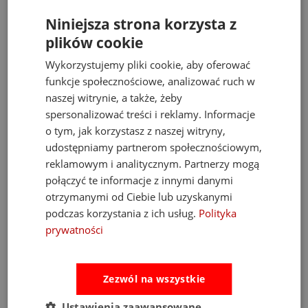
Niniejsza strona korzysta z
plików cookie
Wykorzystujemy pliki cookie, aby oferować
funkcje społecznościowe, analizować ruch w
naszej witrynie, a także, żeby
spersonalizować treści i reklamy. Informacje
o tym, jak korzystasz z naszej witryny,
udostępniamy partnerom społecznościowym,
reklamowym i analitycznym. Partnerzy mogą
połączyć te informacje z innymi danymi
otrzymanymi od Ciebie lub uzyskanymi
-14%
podczas korzystania z ich usług.
Polityka
Fat Brain Toys tablica manipulacyjna PlayTab
prywatności
138,00 zł
Zezwól na wszystkie
Cena regularna:
160,00 zł
Najniższa cena:
160,00 zł
Ustawienia zaawansowane