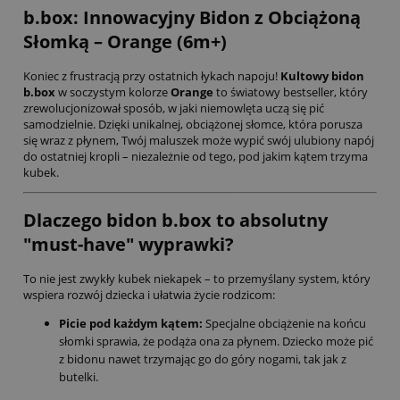
b.box: Innowacyjny Bidon z Obciążoną
Słomką – Orange (6m+)
Koniec z frustracją przy ostatnich łykach napoju!
Kultowy bidon
b.box
w soczystym kolorze
Orange
to światowy bestseller, który
zrewolucjonizował sposób, w jaki niemowlęta uczą się pić
samodzielnie. Dzięki unikalnej, obciążonej słomce, która porusza
się wraz z płynem, Twój maluszek może wypić swój ulubiony napój
do ostatniej kropli – niezależnie od tego, pod jakim kątem trzyma
kubek.
Dlaczego bidon b.box to absolutny
"must-have" wyprawki?
To nie jest zwykły kubek niekapek – to przemyślany system, który
wspiera rozwój dziecka i ułatwia życie rodzicom:
Picie pod każdym kątem:
Specjalne obciążenie na końcu
słomki sprawia, że podąża ona za płynem. Dziecko może pić
z bidonu nawet trzymając go do góry nogami, tak jak z
butelki.