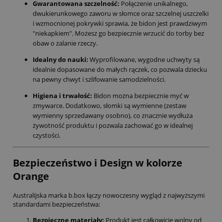
Gwarantowana szczelność:
Połączenie unikalnego,
dwukierunkowego zaworu w słomce oraz szczelnej uszczelki
i wzmocnionej pokrywki sprawia, że bidon jest prawdziwym
"niekapkiem". Możesz go bezpiecznie wrzucić do torby bez
obaw o zalanie rzeczy.
Idealny do nauki:
Wyprofilowane, wygodne uchwyty są
idealnie dopasowane do małych rączek, co pozwala dziecku
na pewny chwyt i szlifowanie samodzielności.
Higiena i trwałość:
Bidon można bezpiecznie myć w
zmywarce. Dodatkowo, słomki są wymienne (zestaw
wymienny sprzedawany osobno), co znacznie wydłuża
żywotność produktu i pozwala zachować go w idealnej
czystości.
Bezpieczeństwo i Design w kolorze
Orange
Australijska marka b.box łączy nowoczesny wygląd z najwyższymi
standardami bezpieczeństwa:
Bezpieczne materiały:
Produkt jest całkowicie wolny od