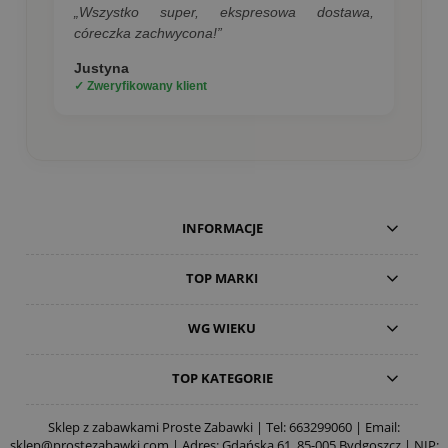
„Wszystko super, ekspresowa dostawa,
córeczka zachwycona!”
Justyna
✓ Zweryfikowany klient
INFORMACJE
TOP MARKI
WG WIEKU
TOP KATEGORIE
Sklep z zabawkami Proste Zabawki | Tel:
663299060
| Email:
sklep@prostezabawki.com
| Adres: Gdańska 61, 85-005 Bydgoszcz | NIP: