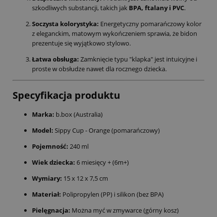
szkodliwych substancji, takich jak
BPA, ftalany i PVC
.
Soczysta kolorystyka:
Energetyczny pomarańczowy kolor
z eleganckim, matowym wykończeniem sprawia, że bidon
prezentuje się wyjątkowo stylowo.
Łatwa obsługa:
Zamknięcie typu "klapka" jest intuicyjne i
proste w obsłudze nawet dla rocznego dziecka.
Specyfikacja produktu
Marka:
b.box (Australia)
Model:
Sippy Cup - Orange (pomarańczowy)
Pojemność:
240 ml
Wiek dziecka:
6 miesięcy + (6m+)
Wymiary:
15 x 12 x 7,5 cm
Materiał:
Polipropylen (PP) i silikon (bez BPA)
Pielęgnacja:
Można myć w zmywarce (górny kosz)