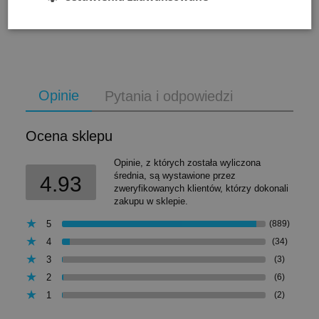
do koszyka
Opinie
Pytania i odpowiedzi
Ocena sklepu
Opinie, z których została wyliczona
średnia, są wystawione przez
4.93
zweryfikowanych klientów, którzy dokonali
zakupu w sklepie.
5
(889)
4
(34)
3
(3)
2
(6)
1
(2)