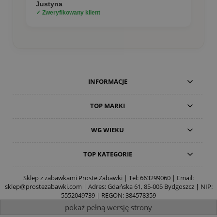
Justyna
✓ Zweryfikowany klient
INFORMACJE
TOP MARKI
WG WIEKU
TOP KATEGORIE
Sklep z zabawkami Proste Zabawki | Tel:
663299060
| Email:
sklep@prostezabawki.com
| Adres: Gdańska 61, 85-005 Bydgoszcz | NIP:
5552049739 | REGON: 384578359
pokaż pełną wersję strony