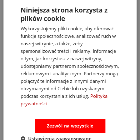
Niniejsza strona korzysta z
plików cookie
Wykorzystujemy pliki cookie, aby oferować
funkcje społecznościowe, analizować ruch w
naszej witrynie, a także, żeby
spersonalizować treści i reklamy. Informacje
o tym, jak korzystasz z naszej witryny,
udostępniamy partnerom społecznościowym,
reklamowym i analitycznym. Partnerzy mogą
połączyć te informacje z innymi danymi
otrzymanymi od Ciebie lub uzyskanymi
podczas korzystania z ich usług.
Polityka
Fat Brain Toys dmuchawa do piłek Air Toobz
prywatności
489,00 zł
Zezwól na wszystkie
Cena regularna:
526,00 zł
Najniższa cena:
469,00 zł
Ustawienia zaawansowane