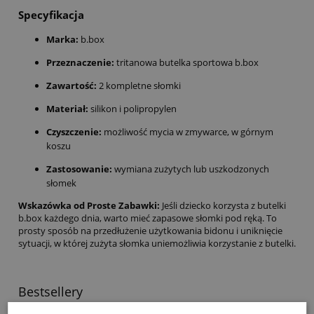
Specyfikacja
Marka:
b.box
Przeznaczenie:
tritanowa butelka sportowa b.box
Zawartość:
2 kompletne słomki
Materiał:
silikon i polipropylen
Czyszczenie:
możliwość mycia w zmywarce, w górnym
koszu
Zastosowanie:
wymiana zużytych lub uszkodzonych
słomek
Wskazówka od Proste Zabawki:
Jeśli dziecko korzysta z butelki
b.box każdego dnia, warto mieć zapasowe słomki pod ręką. To
prosty sposób na przedłużenie użytkowania bidonu i uniknięcie
sytuacji, w której zużyta słomka uniemożliwia korzystanie z butelki.
Bestsellery