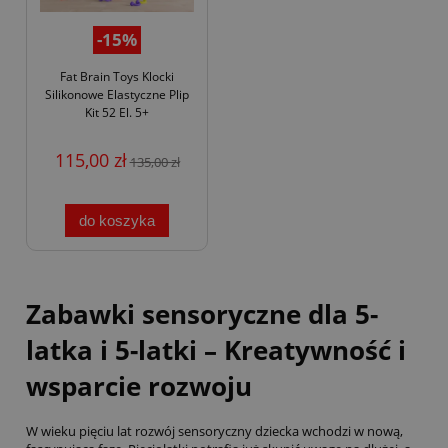
-15%
Fat Brain Toys Klocki
Silikonowe Elastyczne Plip
Kit 52 El. 5+
115,00 zł
135,00 zł
do koszyka
Zabawki sensoryczne dla 5-
latka i 5-latki – Kreatywność i
wsparcie rozwoju
W wieku pięciu lat rozwój sensoryczny dziecka wchodzi w nową,