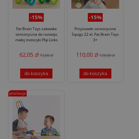
-15%
-15%
Fat Brain Toys zabawka
Przyssawki sensoryczne
sensoryczna do rozwoju
Squigz 22 el. Fat Brain Toys
małej motoryki Plip Links
3+
62,05 zł
110,00 zł
73,00 zł
129,00 zł
do koszyka
do koszyka
promocja