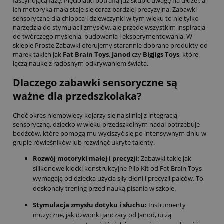
fascynującą fazę. Pięciolatki potrafią już skupić uwagę na dłużej, a
ich motoryka mała staje się coraz bardziej precyzyjna. Zabawki
sensoryczne dla chłopca i dziewczynki w tym wieku to nie tylko
narzędzia do stymulacji zmysłów, ale przede wszystkim inspiracja
do twórczego myślenia, budowania i eksperymentowania. W
sklepie Proste Zabawki oferujemy starannie dobrane produkty od
marek takich jak
Fat Brain Toys
,
Janod
czy
Bigjigs Toys
, które
łączą naukę z radosnym odkrywaniem świata.
Dlaczego zabawki sensoryczne są
ważne dla przedszkolaka?
Choć okres niemowlęcy kojarzy się najsilniej z integracją
sensoryczną, dziecko w wieku przedszkolnym nadal potrzebuje
bodźców, które pomogą mu wyciszyć się po intensywnym dniu w
grupie rówieśników lub rozwinąć ukryte talenty.
Rozwój motoryki małej i precyzji:
Zabawki takie jak
silikonowe klocki konstrukcyjne Plip Kit od Fat Brain Toys
wymagają od dziecka użycia siły dłoni i precyzji palców. To
doskonały trening przed nauką pisania w szkole.
Stymulacja zmysłu dotyku i słuchu:
Instrumenty
muzyczne, jak dzwonki janczary od Janod, uczą