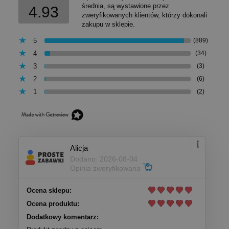
średnia, są wystawione przez
4.93
zweryfikowanych klientów, którzy dokonali
zakupu w sklepie.
5
(889)
4
(34)
3
(3)
2
(6)
1
(2)
Alicja
Dodano: 2026-08-04
Opinia zweryfikowana
Ocena sklepu:
Ocena produktu:
Dodatkowy komentarz: