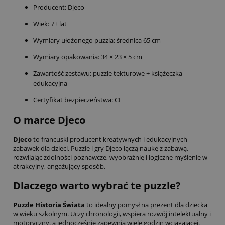
Producent: Djeco
Wiek: 7+ lat
Wymiary ułożonego puzzla: średnica 65 cm
Wymiary opakowania: 34 × 23 × 5 cm
Zawartość zestawu: puzzle tekturowe + książeczka
edukacyjna
Certyfikat bezpieczeństwa: CE
O marce Djeco
Djeco
to francuski producent kreatywnych i edukacyjnych
zabawek dla dzieci. Puzzle i gry Djeco łączą naukę z zabawą,
rozwijając zdolności poznawcze, wyobraźnię i logiczne myślenie w
atrakcyjny, angażujący sposób.
Dlaczego warto wybrać te puzzle?
Puzzle Historia Świata
to idealny pomysł na prezent dla dziecka
w wieku szkolnym. Uczy chronologii, wspiera rozwój intelektualny i
motoryczny, a jednocześnie zapewnia wiele godzin wciągającej,