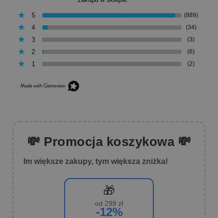
5
(889)
4
(34)
3
(3)
2
(6)
1
(2)
💸 Promocja koszykowa 💸
Im większe zakupy, tym większa zniżka!
🎁
od 299 zł
-12%