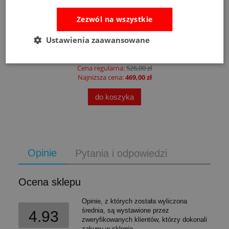
Zezwól na wszystkie
Fat Brain Toys dmuchawa do piłek Air Toobz
Ustawienia zaawansowane
489,00 zł
Cena regularna:
526,00 zł
Najniższa cena:
469,00 zł
do koszyka
Opinie
Pytania i odpowiedzi
Ocena sklepu
Opinie, z których została wyliczona
średnia, są wystawione przez
4.93
zweryfikowanych klientów, którzy dokonali
zakupu w sklepie.