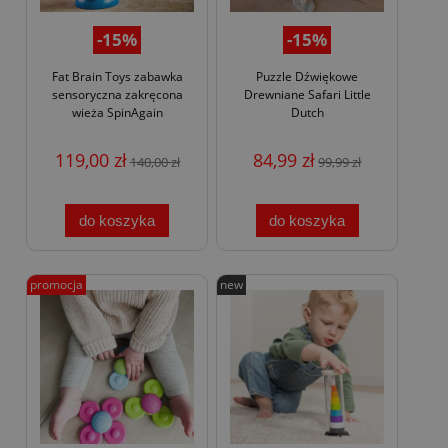
-15%
-15%
Fat Brain Toys zabawka
Puzzle Dźwiękowe
sensoryczna zakręcona
Drewniane Safari Little
wieża SpinAgain
Dutch
119,00 zł
84,99 zł
140,00 zł
99,99 zł
do koszyka
do koszyka
promocja
new