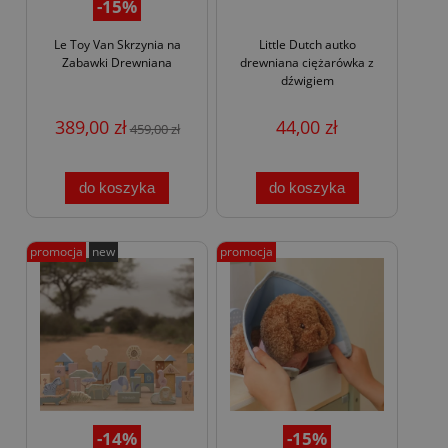
-15%
Le Toy Van Skrzynia na
Little Dutch autko
Zabawki Drewniana
drewniana ciężarówka z
dźwigiem
389,00 zł
44,00 zł
459,00 zł
do koszyka
do koszyka
promocja
new
promocja
-14%
-15%