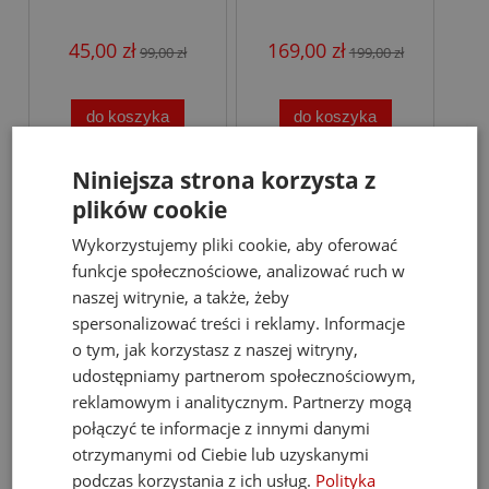
45,00 zł
169,00 zł
99,00 zł
199,00 zł
do koszyka
do koszyka
Niniejsza strona korzysta z
promocja
promocja
plików cookie
Wykorzystujemy pliki cookie, aby oferować
funkcje społecznościowe, analizować ruch w
naszej witrynie, a także, żeby
spersonalizować treści i reklamy. Informacje
o tym, jak korzystasz z naszej witryny,
udostępniamy partnerom społecznościowym,
-15%
-15%
reklamowym i analitycznym. Partnerzy mogą
połączyć te informacje z innymi danymi
Konik do Ciągnięcia na
Konik na Biegunach Dotty
Sznurku Vera Kids Concept
Kids Concept
otrzymanymi od Ciebie lub uzyskanymi
podczas korzystania z ich usług.
Polityka