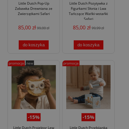
Little Dutch Pop-Up
Little Dutch Pozytywka z
Zabawka Drewniana ze
Figurkami Słonia i Lwa
Zwierzątkami Safari
Tańczące Wańki-wstańki
Safari
85,00 zł
85,00 zł
99,00 zł
99,99 zł
do koszyka
do koszyka
promocja
new
promocja
-15%
-15%
Little Dutch Projektor Lew
Little Dutch Przebijanka