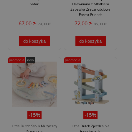
Safari
Drewniana z Młotkiem
Zabawka Zręcznościowa
Forest Friends
67,00 zł
72,00 zł
79,00 zł
85,00 zł
do koszyka
do koszyka
promocja
new
promocja
-15%
-15%
Little Dutch Stolik Muzyczny
Little Dutch Zjeżdżalnia
Drewniany
Drewniana Tor