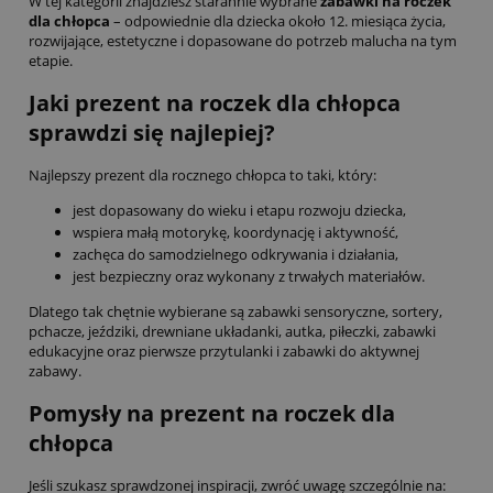
W tej kategorii znajdziesz starannie wybrane
zabawki na roczek
dla chłopca
– odpowiednie dla dziecka około 12. miesiąca życia,
rozwijające, estetyczne i dopasowane do potrzeb malucha na tym
etapie.
Jaki prezent na roczek dla chłopca
sprawdzi się najlepiej?
Najlepszy prezent dla rocznego chłopca to taki, który:
jest dopasowany do wieku i etapu rozwoju dziecka,
wspiera małą motorykę, koordynację i aktywność,
zachęca do samodzielnego odkrywania i działania,
jest bezpieczny oraz wykonany z trwałych materiałów.
Dlatego tak chętnie wybierane są zabawki sensoryczne, sortery,
pchacze, jeździki, drewniane układanki, autka, piłeczki, zabawki
edukacyjne oraz pierwsze przytulanki i zabawki do aktywnej
zabawy.
Pomysły na prezent na roczek dla
chłopca
Jeśli szukasz sprawdzonej inspiracji, zwróć uwagę szczególnie na: