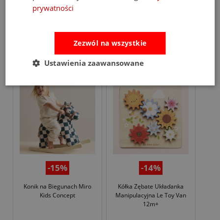
prywatności
149,00 zł
409,00 zł
175,00 zł
479,00 zł
Zezwól na wszystkie
do koszyka
do koszyka
Ustawienia zaawansowane
promocja
promocja
-15%
-14%
Konik na Biegunach Miro
Kółka Zębate Układanka
Kids Concept
Manipulacyjna Le Toy Van
12m+