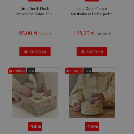
Little Dutch Klocki
Little Dutch Piesek
Drewniane Safari 50 el.
Maskotka w Torbie Jackie
85,00 zł
123,25 zł
99,00 zł
145,00 zł
do koszyka
do koszyka
promocja
new
promocja
new
-14%
-15%