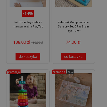
-14%
Fat Brain Toys tablica
Zabawki Manipulacyjne
manipulacyjna PlayTab
Sensory Set 6 Fat Brain
Toys 12m+
138,00 zł
74,00 zł
160,00 zł
do koszyka
do koszyka
promocja
promocja
new