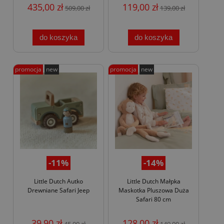
435,00 zł
119,00 zł
509,00 zł
139,00 zł
do koszyka
do koszyka
promocja
new
promocja
new
-11%
-14%
Little Dutch Autko
Little Dutch Małpka
Drewniane Safari Jeep
Maskotka Pluszowa Duża
Safari 80 cm
39,90 zł
128,00 zł
45,00 zł
149,00 zł