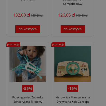
Samochodowy
132,00 zł
126,65 zł
155,00 zł
149,00 zł
do koszyka
do koszyka
promocja
promocja
-55%
-15%
Przeciąganiec Zabawka
Kierownica Manipulacyjna
Sensoryczna Miętowy
Drewniana Kids Concept