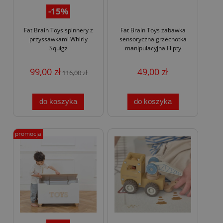
-15%
Fat Brain Toys spinnery z
Fat Brain Toys zabawka
przyssawkami Whirly
sensoryczna grzechotka
Squigz
manipulacyjna Flipty
99,00 zł
49,00 zł
116,00 zł
do koszyka
do koszyka
promocja