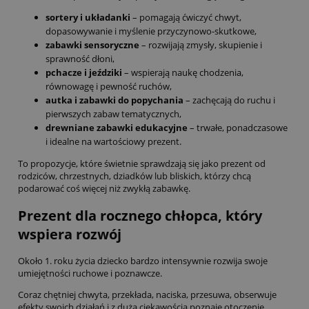
sortery i układanki
– pomagają ćwiczyć chwyt,
dopasowywanie i myślenie przyczynowo-skutkowe,
zabawki sensoryczne
– rozwijają zmysły, skupienie i
sprawność dłoni,
pchacze i jeździki
– wspierają naukę chodzenia,
równowagę i pewność ruchów,
autka i zabawki do popychania
– zachęcają do ruchu i
pierwszych zabaw tematycznych,
drewniane zabawki edukacyjne
– trwałe, ponadczasowe
i idealne na wartościowy prezent.
To propozycje, które świetnie sprawdzają się jako prezent od
rodziców, chrzestnych, dziadków lub bliskich, którzy chcą
podarować coś więcej niż zwykłą zabawkę.
Prezent dla rocznego chłopca, który
wspiera rozwój
Około 1. roku życia dziecko bardzo intensywnie rozwija swoje
umiejętności ruchowe i poznawcze.
Coraz chętniej chwyta, przekłada, naciska, przesuwa, obserwuje
efekty swoich działań i z dużą ciekawością poznaje otoczenie.