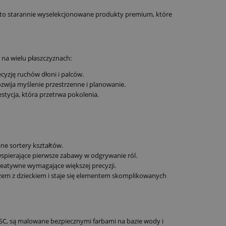
ta to starannie wyselekcjonowane produkty premium, które
 na wielu płaszczyznach:
zję ruchów dłoni i palców.
wija myślenie przestrzenne i planowanie.
stycja, która przetrwa pokolenia.
ne sortery kształtów.
wspierające pierwsze zabawy w odgrywanie ról.
reatywne wymagające większej precyzji.
razem z dzieckiem i staje się elementem skomplikowanych
FSC, są malowane bezpiecznymi farbami na bazie wody i