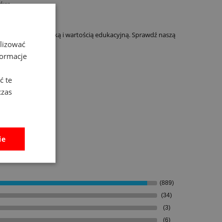
tów:
 zachwyca estetyką i wartością edukacyjną. Sprawdź naszą
alizować
formacje
ć te
czas
ie
(889)
(34)
(3)
(6)