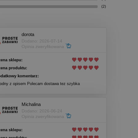
(2)
dorota
Dodano: 2026-07-14
Opinia zweryfikowana
ena sklepu:
ena produktu:
datkowy komentarz:
odny z opisem Polecam dostawa tez szybka
Michalina
Dodano: 2026-06-24
Opinia zweryfikowana
ena sklepu:
ena produktu: