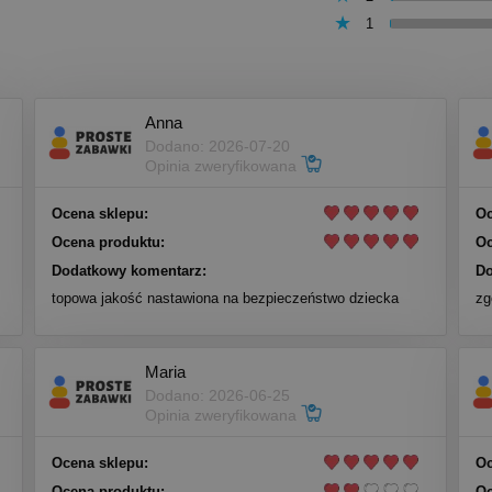
1
Anna
Dodano: 2026-07-20
Opinia zweryfikowana
Ocena sklepu:
Oc
Ocena produktu:
Oc
Dodatkowy komentarz:
Do
topowa jakość nastawiona na bezpieczeństwo dziecka
zg
Maria
Dodano: 2026-06-25
Opinia zweryfikowana
Ocena sklepu:
Oc
Ocena produktu:
Oc