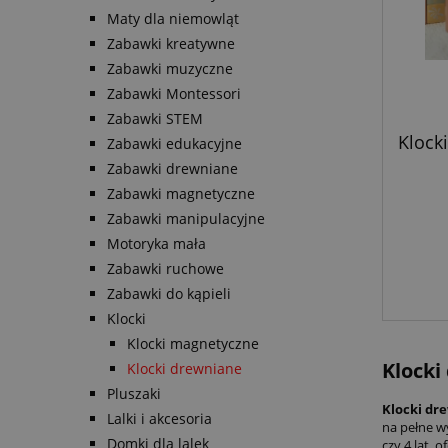
Maty dla niemowląt
Zabawki kreatywne
Zabawki muzyczne
Zabawki Montessori
Zabawki STEM
Klocki
Zabawki edukacyjne
Zabawki drewniane
Zabawki magnetyczne
Zabawki manipulacyjne
Motoryka mała
Zabawki ruchowe
Zabawki do kąpieli
Klocki
Klocki magnetyczne
Klocki
Klocki drewniane
Pluszaki
Klocki dre
Lalki i akcesoria
na pełne w
Domki dla lalek
czy 4 lat, 