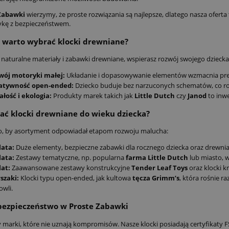
Zabawki
wierzymy, że proste rozwiązania są najlepsze, dlatego nasza ofer
tykę z bezpieczeństwem.
 warto wybrać klocki drewniane?
 naturalne materiały i
zabawki drewniane
, wspierasz rozwój swojego dziecka
wój motoryki małej:
Układanie i dopasowywanie elementów wzmacnia precy
atywność open-ended:
Dziecko buduje bez narzuconych schematów, co roz
łość i ekologia:
Produkty marek takich jak
Little Dutch
czy
Janod
to inwe
ać klocki drewniane do wieku dziecka?
, by asortyment odpowiadał etapom rozwoju malucha:
lata:
Duże elementy, bezpieczne
zabawki dla rocznego dziecka
oraz drewnia
lata:
Zestawy tematyczne, np. popularna
farma Little Dutch
lub miasto, 
lat:
Zaawansowane zestawy konstrukcyjne
Tender Leaf Toys
oraz klocki k
szaki:
Klocki typu open-ended, jak kultowa
tęcza Grimm’s
, która rośnie 
wli.
 bezpieczeństwo w Proste Zabawki
marki, które nie uznają kompromisów. Nasze klocki posiadają certyfikaty 