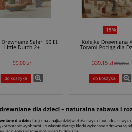
-15%
 Drewniane Safari 50 El.
Kolejka Drewniana X
Little Dutch 2+
Torami Pociąg dla Dz
Little Dutch 3+ (100+ 
99,00 zł
339,15 zł
399,00 zł
do koszyka
do koszyka
 drewniane dla dzieci – naturalna zabawa i ro
wniane dla dzieci
to jedna z najbardziej wartościowych i ponadczasowych 
ykorzystanie wyobraźni. To właśnie dlatego klocki wykonane z drewna są t
oferując nieograniczone możliwości budowania.