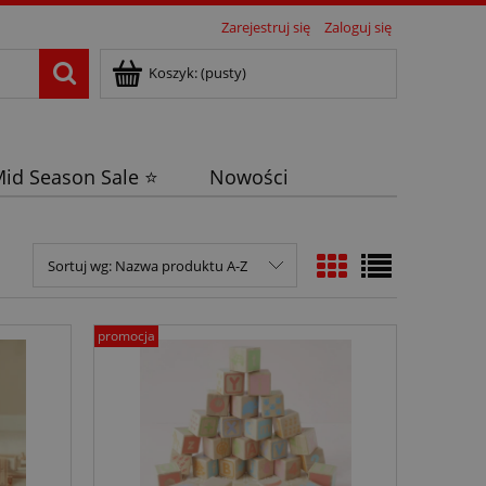
Zarejestruj się
Zaloguj się
Koszyk:
(pusty)
id Season Sale ⭐
Nowości
Sortuj wg:
Nazwa produktu A-Z
promocja