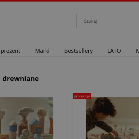
 prezent
Marki
Bestsellery
LATO
M
i drewniane
promocja