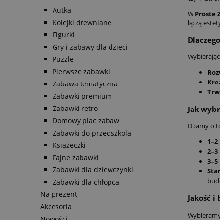
Autka
W
Proste 
Kolejki drewniane
łączą este
Figurki
Dlaczego
Gry i zabawy dla dzieci
Wybierając
Puzzle
Pierwsze zabawki
Roz
Kre
Zabawa tematyczna
Trwa
Zabawki premium
Zabawki retro
Jak wybr
Domowy plac zabaw
Dbamy o to
Zabawki do przedszkola
1–2 
Książeczki
2–3 
Fajne zabawki
3–5 
Zabawki dla dziewczynki
Star
budo
Zabawki dla chłopca
Na prezent
Jakość i
Akcesoria
Wybieramy 
Nowości