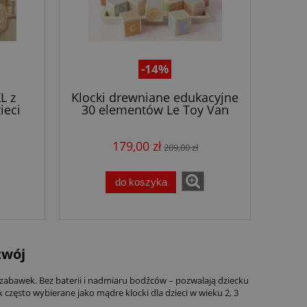
-14%
L z
Klocki drewniane edukacyjne
ieci
30 elementów Le Toy Van
el.)
179,00 zł
209,00 zł
do koszyka
zwój
zabawek. Bez baterii i nadmiaru bodźców – pozwalają dziecku
ak często wybierane jako mądre
klocki dla dzieci
w wieku 2, 3