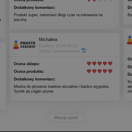
Dodatkowy komentarz:
Do
Produkt super, natomiast długi czas oczekiwania na
Ba
a
paczkę.
Michalina
Dodano: 2026-06-24
Opinia zweryfikowana
Oc
Ocena sklepu:
Oc
Ocena produktu:
Do
Dodatkowy komentarz:
Ko
Maska do pływania świetna wizualnie i bardzo wygodna.
al
Synek jej ciągle używa.
mi
Więcej opinii