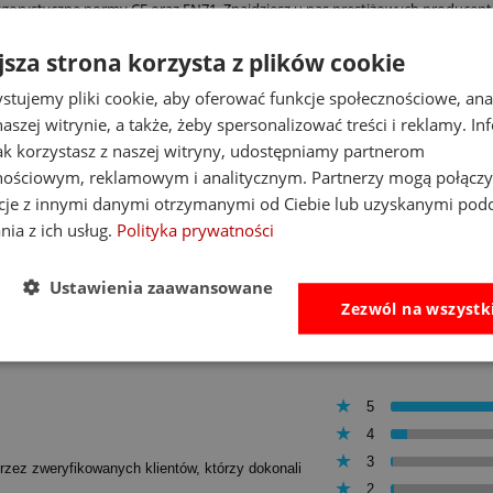
rygorystyczne normy CE oraz EN71. Znajdziesz u nas prestiżowych producen
nod, Little Dutch, Tender Leaf Toys, Kids Concept, Le Toy Van.
jsza strona korzysta z plików cookie
drego upominku? Drewniane klocki to sprawdzony pomysł na prezent, który
stujemy pliki cookie, aby oferować funkcje społecznościowe, an
staw na naturalną radość z tworzenia!
aszej witrynie, a także, żeby spersonalizować treści i reklamy. In
jak korzystasz z naszej witryny, udostępniamy partnerom
nościowym, reklamowym i analitycznym. Partnerzy mogą połączy
cje z innymi danymi otrzymanymi od Ciebie lub uzyskanymi pod
nia z ich usług.
Polityka prywatności
Ustawienia zaawansowane
Zezwól na wszystk
5
4
3
przez zweryfikowanych klientów, którzy dokonali
2