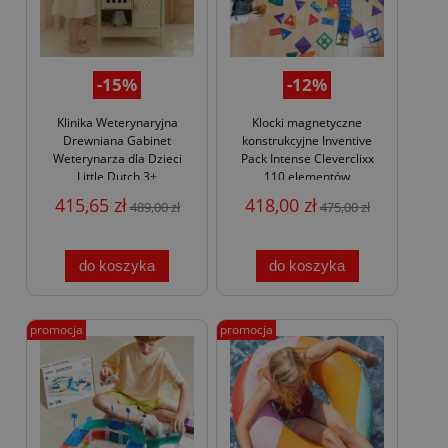
-15%
-12%
Klinika Weterynaryjna
Klocki magnetyczne
Drewniana Gabinet
konstrukcyjne Inventive
Weterynarza dla Dzieci
Pack Intense Cleverclixx
Little Dutch 3+
110 elementów
415,65 zł
418,00 zł
489,00 zł
475,00 zł
do koszyka
do koszyka
promocja
promocja