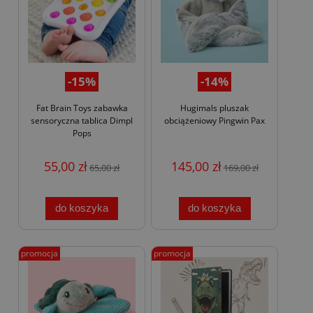
-15%
-14%
Fat Brain Toys zabawka
Hugimals pluszak
sensoryczna tablica Dimpl
obciążeniowy Pingwin Pax
Pops
55,00 zł
145,00 zł
65,00 zł
169,00 zł
do koszyka
do koszyka
promocja
promocja