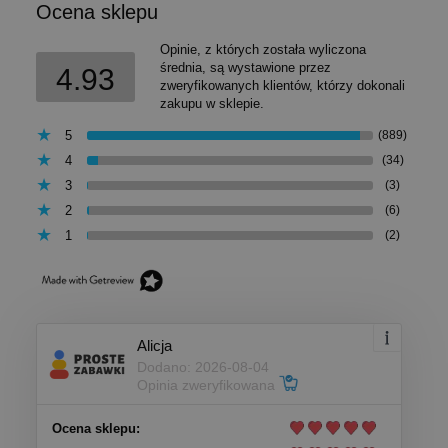
Ocena sklepu
Opinie, z których została wyliczona
średnia, są wystawione przez
4.93
zweryfikowanych klientów, którzy dokonali
zakupu w sklepie.
5
(889)
4
(34)
3
(3)
2
(6)
1
(2)
Alicja
Dodano: 2026-08-04
Opinia zweryfikowana
Ocena sklepu: