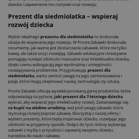
dziecka i zapewnienie mu rozrywki oraz rozwoju.
Prezent dla siedmiolatka – wspieraj
rozwój dziecka
Wybór idealnego
prezentu dla siedmiolatka
to doskonała
okazja do wspierania jego rozwoju. W Proste Zabawki doskonale
rozumiemy, jak ważne jest dostarczanie zabawek, które nie tylko
bawią, ale także uczą i rozwijają. Zabawki edukacyjne i kreatywne
pomagają rozwijać zdolności manualne oraz intelektualne dziecka,
dzięki czemu wzbogacają jego wyobraźnię i umiejętności
rozwiązywania problemów. Przygotowując
prezent dla
siedmiolatka
, warto zwrócić uwagę na jego zainteresowania i
pasje, które mogą obejmować naukę, technologię czy sztukę.
Proste Zabawki oferują wyselekcjonowaną gamę produktów, które
odpowiadają na pytanie,
jaki prezent dla 7-letniego dziecka
wybrać, aby wspierać jego intelektualny rozwój. Zastanawiając się,
co kupić na siódme urodziny
, weź pod uwagę zabawki, które
stymulują rozwój poprzez zabawę. Skorzystaj z naszej oferty i
wybierz prezenty, które będą inspirować dziecko, rozwijając jego
zdolności w przyjemny sposób. Dołącz do tych, którzy wybierają
zabawki z myślą o przyszłości i zapewnij swojemu dziecku
narzędzia do nauki i zabawy.