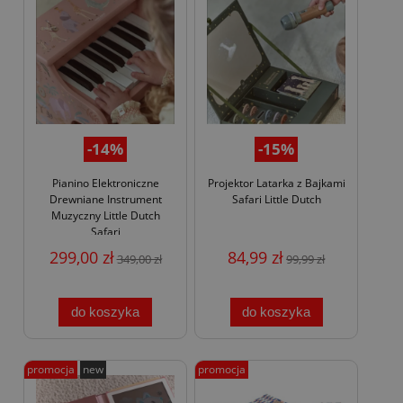
-14%
-15%
Pianino Elektroniczne
Projektor Latarka z Bajkami
Drewniane Instrument
Safari Little Dutch
Muzyczny Little Dutch
Safari
299,00 zł
84,99 zł
349,00 zł
99,99 zł
do koszyka
do koszyka
promocja
new
promocja