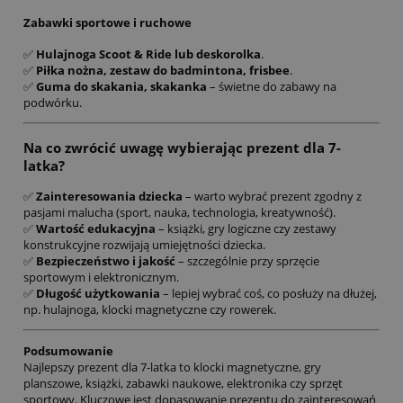
Zabawki sportowe i ruchowe
✅
Hulajnoga Scoot & Ride lub deskorolka
.
✅
Piłka nożna, zestaw do badmintona, frisbee
.
✅
Guma do skakania, skakanka
– świetne do zabawy na
podwórku.
Na co zwrócić uwagę wybierając prezent dla 7-
latka?
✅
Zainteresowania dziecka
– warto wybrać prezent zgodny z
pasjami malucha (sport, nauka, technologia, kreatywność).
✅
Wartość edukacyjna
– książki, gry logiczne czy zestawy
konstrukcyjne rozwijają umiejętności dziecka.
✅
Bezpieczeństwo i jakość
– szczególnie przy sprzęcie
sportowym i elektronicznym.
✅
Długość użytkowania
– lepiej wybrać coś, co posłuży na dłużej,
np. hulajnoga, klocki magnetyczne czy rowerek.
Podsumowanie
Najlepszy prezent dla 7-latka to klocki magnetyczne, gry
planszowe, książki, zabawki naukowe, elektronika czy sprzęt
sportowy. Kluczowe jest dopasowanie prezentu do zainteresowań