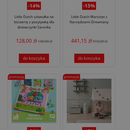
-14%
-15%
Little Dutch szkatułka na
Little Dutch Warsztat z
biżuterię z pozytywką dla
Narzędziami Drewniany
dziewczynki Sarenka
128,00 zł
441,15 zł
149,00 zł
519,00 zł
do koszyka
do koszyka
promocja
promocja