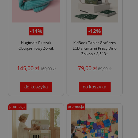
-14%
-12%
Hugimals Pluszak
KidBook Tablet Graficzny
Obciążeniowy Żółwik
LCD z Kartami Pracy Dino
Znikopis 8,5” 3+
145,00 zł
79,00 zł
169,00 zł
89,99 zł
do koszyka
do koszyka
promocja
promocja