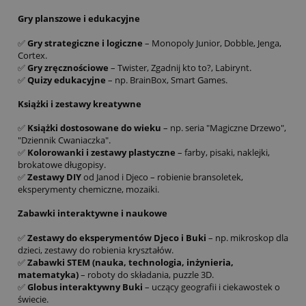
Gry planszowe i edukacyjne
✅
Gry strategiczne i logiczne
– Monopoly Junior, Dobble, Jenga,
Cortex.
✅
Gry zręcznościowe
– Twister, Zgadnij kto to?, Labirynt.
✅
Quizy edukacyjne
– np. BrainBox, Smart Games.
Książki i zestawy kreatywne
✅
Książki dostosowane do wieku
– np. seria "Magiczne Drzewo",
"Dziennik Cwaniaczka".
✅
Kolorowanki i zestawy plastyczne
– farby, pisaki, naklejki,
brokatowe długopisy.
✅
Zestawy DIY
od Janod i Djeco – robienie bransoletek,
eksperymenty chemiczne, mozaiki.
Zabawki interaktywne i naukowe
✅
Zestawy do eksperymentów Djeco i Buki
– np. mikroskop dla
dzieci, zestawy do robienia kryształów.
✅
Zabawki STEM (nauka, technologia, inżynieria,
matematyka)
– roboty do składania, puzzle 3D.
✅
Globus interaktywny Buki
– uczący geografii i ciekawostek o
świecie.