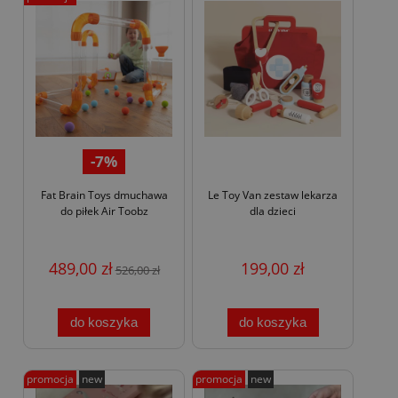
-7%
Fat Brain Toys dmuchawa
Le Toy Van zestaw lekarza
do piłek Air Toobz
dla dzieci
489,00 zł
199,00 zł
526,00 zł
do koszyka
do koszyka
promocja
new
promocja
new