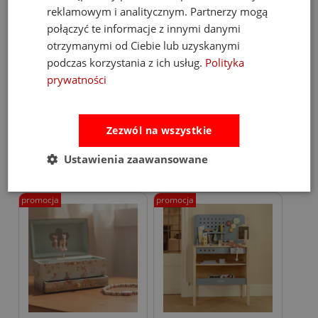
reklamowym i analitycznym. Partnerzy mogą
-15%
-14%
połączyć te informacje z innymi danymi
otrzymanymi od Ciebie lub uzyskanymi
Little Dutch Hulajnoga
Little Dutch szkatułka na
podczas korzystania z ich usług.
Polityka
Trójkołowa Blue
biżuterię z pozytywką dla
dziewczynki Rosa
prywatności
212,00 zł
107,00 zł
249,00 zł
125,00 zł
Zezwól na wszystkie
do koszyka
do koszyka
Ustawienia zaawansowane
promocja
promocja