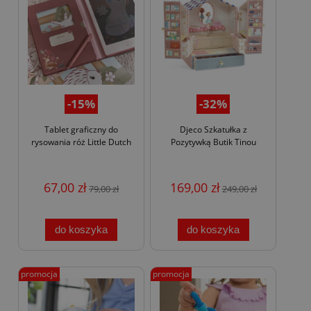
-15%
-32%
Tablet graficzny do
Djeco Szkatułka z
rysowania róż Little Dutch
Pozytywką Butik Tinou
67,00 zł
169,00 zł
79,00 zł
249,00 zł
do koszyka
do koszyka
promocja
promocja