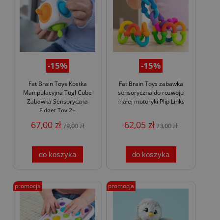
-15%
-15%
Fat Brain Toys Kostka
Fat Brain Toys zabawka
Manipulacyjna Tugl Cube
sensoryczna do rozwoju
Zabawka Sensoryczna
małej motoryki Plip Links
Fidget Toy 2+
67,00 zł
62,05 zł
79,00 zł
73,00 zł
do koszyka
do koszyka
promocja
promocja