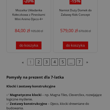
-20%
-15%
Mozaika Układanka
Namiot Duży Domek do
Kołeczkowa z Pineskami
Zabawy Kids Concept
Mini Animo Djeco 4+
84,00 zł
579,00 zł
105,00 zł
679,00 zł
do koszyka
do koszyka
«
1
2
3
4
5
...
7
»
Pomysły na prezent dla 7-latka
Klocki i zestawy konstrukcyjne
✅
Magnetyczne klocki
– np. Magna Tiles, Cleverclixx, rozwijające
logiczne myślenie.
✅
Zestawy konstrukcyjne
– Djeco, klocki drewniane do
budowania.