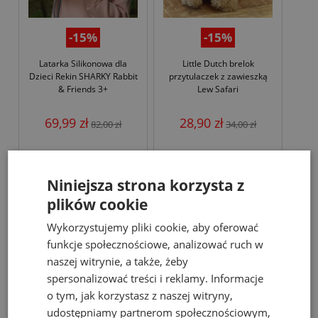
-15%
-15%
Latarka Silikonowa dla
Little Dutch brelok
Dzieci Rekin SHARKY Rabbit
przytulaczek z zawieszką
& Friends 3+
Lew Safari
69,99 zł
28,90 zł
82,00 zł
34,00 zł
do koszyka
do koszyka
Niniejsza strona korzysta z
plików cookie
promocja
new
promocja
Wykorzystujemy pliki cookie, aby oferować
funkcje społecznościowe, analizować ruch w
naszej witrynie, a także, żeby
spersonalizować treści i reklamy. Informacje
o tym, jak korzystasz z naszej witryny,
udostępniamy partnerom społecznościowym,