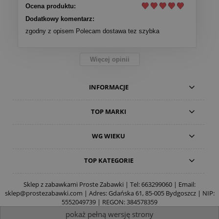
Ocena produktu:
Dodatkowy komentarz:
zgodny z opisem Polecam dostawa tez szybka
Więcej opinii
INFORMACJE
TOP MARKI
WG WIEKU
TOP KATEGORIE
Sklep z zabawkami Proste Zabawki | Tel:
663299060
| Email:
sklep@prostezabawki.com
| Adres: Gdańska 61, 85-005 Bydgoszcz | NIP:
5552049739 | REGON: 384578359
pokaż pełną wersję strony