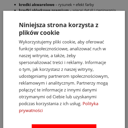
kredki akwarelowe
– rysunek + efekt farby
kredki ołówkowe premium
– więcej detali i cieniowania
Dlaczego dobre kredki robią różnicę?
Niniejsza strona korzysta z
plików cookie
Dziecko bardzo szybko traci zainteresowanie, jeśli kredki:
Wykorzystujemy pliki cookie, aby oferować
słabo rysują,
wymagają dużej siły,
funkcje społecznościowe, analizować ruch w
łamą się przy każdym użyciu.
naszej witrynie, a także, żeby
spersonalizować treści i reklamy. Informacje
Dlatego w naszej ofercie znajdziesz tylko kredki, które:
o tym, jak korzystasz z naszej witryny,
rysują od razu, bez nacisku
,
udostępniamy partnerom społecznościowym,
mają intensywne kolory
,
reklamowym i analitycznym. Partnerzy mogą
są wygodne dla małych rączek
,
nie frustrują dziecka
.
połączyć te informacje z innymi danymi
otrzymanymi od Ciebie lub uzyskanymi
To drobna różnica dla dorosłego, ale ogromna dla dziecka.
podczas korzystania z ich usług.
Polityka
Bezpieczeństwo przede wszystkim
prywatności
Wszystkie kredki w tej kategorii: