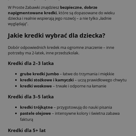
W Proste Zabawki znajdziesz
bezpieczne, dobrze
napigmentowane kredki
, które są dopasowane do wieku
dziecka i realnie wspierają jego rozwój – a nie tylko „ładnie
wyglądają”.
Jakie kredki wybrać dla dziecka?
Dobór odpowiednich kredek ma ogromne znaczenie – inne
potrzeby ma 2-latek, inne przedszkolak.
Kredki dla 2–3 latka
grube kredki Jumbo
– łatwe do trzymania i miękkie
kredki stożkowe i kamyczki
– uczą prawidłowego chwytu
kredki woskowe
– trwałe i odporne na łamanie
Kredki dla 3–5 latka
kredki trójkątne
– przygotowują do nauki pisania
pastele olejowe
– intensywne kolory i świetna zabawa
fakturą
Kredki dla 5+ lat