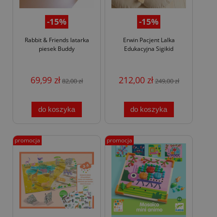
-15%
-15%
Rabbit & Friends latarka
Erwin Pacjent Lalka
piesek Buddy
Edukacyjna Sigikid
69,99 zł
212,00 zł
82,00 zł
249,00 zł
do koszyka
do koszyka
promocja
promocja