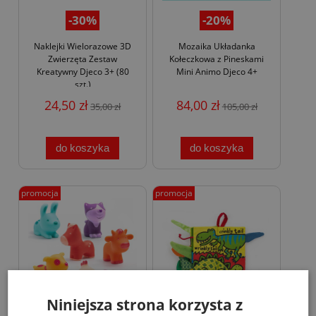
-30%
-20%
Naklejki Wielorazowe 3D
Mozaika Układanka
Zwierzęta Zestaw
Kołeczkowa z Pineskami
Kreatywny Djeco 3+ (80
Mini Animo Djeco 4+
szt.)
24,50 zł
84,00 zł
35,00 zł
105,00 zł
do koszyka
do koszyka
promocja
promocja
Niniejsza strona korzysta z