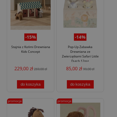
-15%
-14%
Stajnia z Końmi Drewniana
Pop-Up Zabawka
Kids Concept
Drewniana ze
Zwierzątkami Safari Little
Dutch 12m+
229,00 zł
85,00 zł
269,00 zł
99,00 zł
do koszyka
do koszyka
promocja
promocja