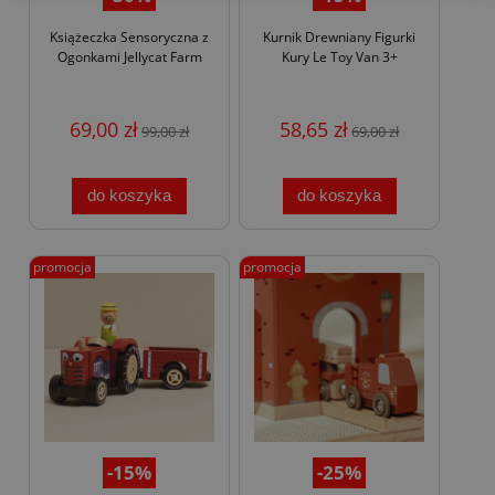
Książeczka Sensoryczna z
Kurnik Drewniany Figurki
Ogonkami Jellycat Farm
Kury Le Toy Van 3+
69,00 zł
58,65 zł
99,00 zł
69,00 zł
do koszyka
do koszyka
promocja
promocja
-15%
-25%