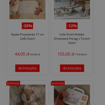
-20%
-12%
Gąska Przytulanka 17 cm
Little Dutch Kolejka
Little Dutch
Drewniana Pociąg z Torami
Safari
44,00 zł
105,00 zł
55,00 zł
119,99 zł
do koszyka
do koszyka
promocja
promocja