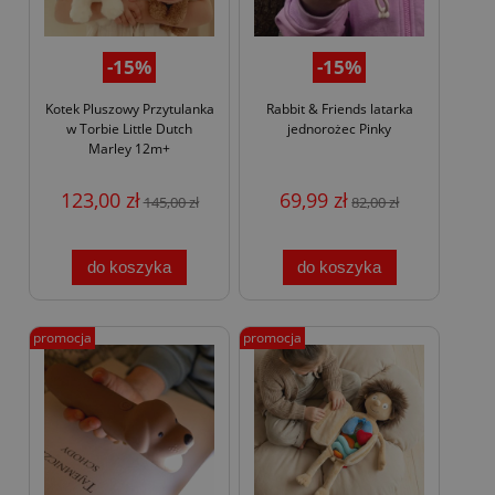
-15%
-15%
Kotek Pluszowy Przytulanka
Rabbit & Friends latarka
w Torbie Little Dutch
jednorożec Pinky
Marley 12m+
123,00 zł
69,99 zł
145,00 zł
82,00 zł
do koszyka
do koszyka
promocja
promocja