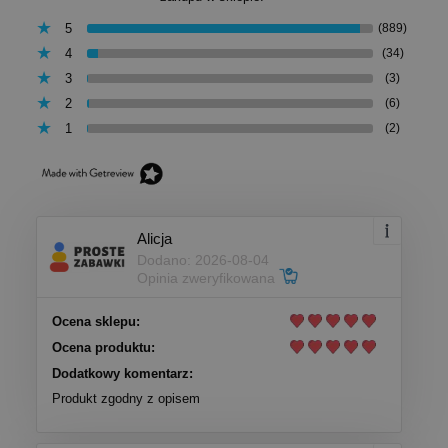
5
(889)
4
(34)
3
(3)
2
(6)
1
(2)
Alicja
Dodano: 2026-08-04
Opinia zweryfikowana
Ocena sklepu:
Ocena produktu:
Dodatkowy komentarz:
Produkt zgodny z opisem