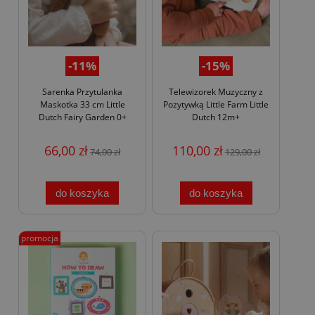
-11%
-15%
Sarenka Przytulanka
Telewizorek Muzyczny z
Maskotka 33 cm Little
Pozytywką Little Farm Little
Dutch Fairy Garden 0+
Dutch 12m+
66,00 zł
110,00 zł
74,00 zł
129,00 zł
do koszyka
do koszyka
promocja