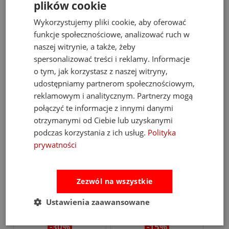
plików cookie
-25%
-15%
Wykorzystujemy pliki cookie, aby oferować
Figurki Zwierzątka Gumowe
Jellycat Książeczka
funkcje społecznościowe, analizować ruch w
Djeco 18m+ (7 szt.)
Sensoryczna Dinozaury
naszej witrynie, a także, żeby
spersonalizować treści i reklamy. Informacje
49,00 zł
84,15 zł
65,00 zł
99,00 zł
o tym, jak korzystasz z naszej witryny,
udostępniamy partnerom społecznościowym,
reklamowym i analitycznym. Partnerzy mogą
do koszyka
do koszyka
połączyć te informacje z innymi danymi
otrzymanymi od Ciebie lub uzyskanymi
podczas korzystania z ich usług.
Polityka
promocja
promocja
prywatności
Zezwól na wszystkie
Ustawienia zaawansowane
-30%
-15%