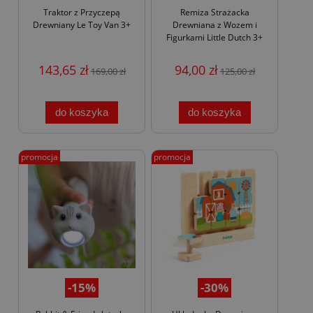
Traktor z Przyczepą
Remiza Strażacka
Drewniany Le Toy Van 3+
Drewniana z Wozem i
Figurkami Little Dutch 3+
143,65 zł
94,00 zł
169,00 zł
125,00 zł
do koszyka
do koszyka
promocja
promocja
-15%
-30%