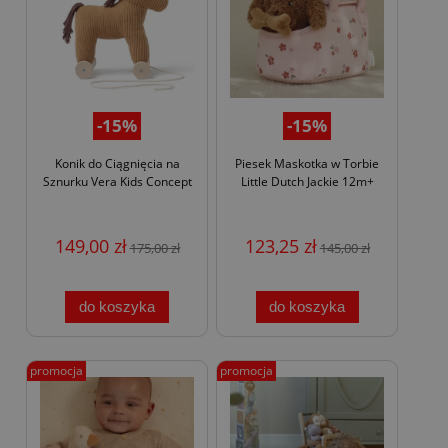
-15%
-15%
Konik do Ciągnięcia na
Piesek Maskotka w Torbie
Sznurku Vera Kids Concept
Little Dutch Jackie 12m+
149,00 zł
123,25 zł
175,00 zł
145,00 zł
do koszyka
do koszyka
promocja
promocja