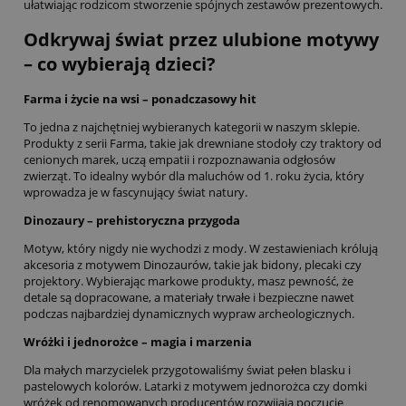
ułatwiając rodzicom stworzenie spójnych zestawów prezentowych.
Odkrywaj świat przez ulubione motywy
– co wybierają dzieci?
Farma i życie na wsi – ponadczasowy hit
To jedna z najchętniej wybieranych kategorii w naszym sklepie.
Produkty z serii
Farma
, takie jak drewniane stodoły czy traktory od
cenionych marek, uczą empatii i rozpoznawania odgłosów
zwierząt. To idealny wybór dla maluchów od 1. roku życia, który
wprowadza je w fascynujący świat natury.
Dinozaury – prehistoryczna przygoda
Motyw, który nigdy nie wychodzi z mody. W zestawieniach królują
akcesoria z motywem
Dinozaurów
, takie jak bidony, plecaki czy
projektory. Wybierając markowe produkty, masz pewność, że
detale są dopracowane, a materiały trwałe i bezpieczne nawet
podczas najbardziej dynamicznych wypraw archeologicznych.
Wróżki i jednorożce – magia i marzenia
Dla małych marzycielek przygotowaliśmy świat pełen blasku i
pastelowych kolorów. Latarki z motywem jednorożca czy domki
wróżek od renomowanych producentów rozwijają poczucie