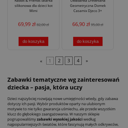
Rabbit & Friends latarka
Układanka Drewniana
silikonowa dla dzieci kot
Geometryczna Domek
Mimi
Casamix Djeco 3+
69,99 zł
66,90 zł
82,00 zł
95,00 zł
do koszyka
do koszyka
«
1
2
3
4
»
Zabawki tematyczne wg zainteresowań
dziecka – pasja, która uczy
Dzieci najszybciej rozwijają nowe umiejętności wtedy, gdy zabawa
dotyczy ich pasji. Wybór produktów oparty na ulubionym
motywie to nie tylko gwarancja uśmiechu, ale przede wszystkim
klucz do głębokiego zaangażowania. W naszym sklepie
pogrupowaliśmy
zabawki wysokiej jakości
według
najpopularniejszych światów, które fascynują małych odkrywców,