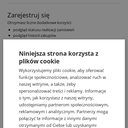
Zarejestruj się
Otrzymasz liczne dodatkowe korzyści:
podgląd statusu realizacji zamówień
podgląd historii zakupów
brak konieczności wprowadzania swoich danych przy kolejnych
zakupach
Niniejsza strona korzysta z
możliwość otrzymania rabatów i kuponów promocyjnych
plików cookie
zarejestruj się
Wykorzystujemy pliki cookie, aby oferować
funkcje społecznościowe, analizować ruch w
naszej witrynie, a także, żeby
Ocena sklepu
spersonalizować treści i reklamy. Informacje
o tym, jak korzystasz z naszej witryny,
Opinie, z których została wyliczona
udostępniamy partnerom społecznościowym,
średnia, są wystawione przez
4.93
zweryfikowanych klientów, którzy dokonali
reklamowym i analitycznym. Partnerzy mogą
zakupu w sklepie.
połączyć te informacje z innymi danymi
5
(889)
otrzymanymi od Ciebie lub uzyskanymi