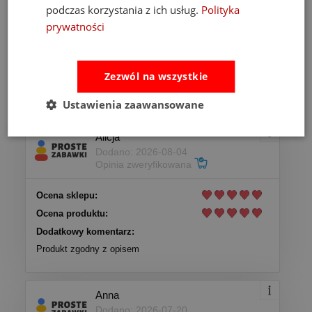
podczas korzystania z ich usług.
Polityka
4
(34)
prywatności
3
(3)
2
(6)
1
(2)
Zezwól na wszystkie
Ustawienia zaawansowane
Alicja
Dodano: 2026-08-04
Opinia zweryfikowana
Ocena sklepu:
Ocena produktu:
Dodatkowy komentarz:
Produkt zgodny z opisem
Anna
Dodano: 2026-07-20