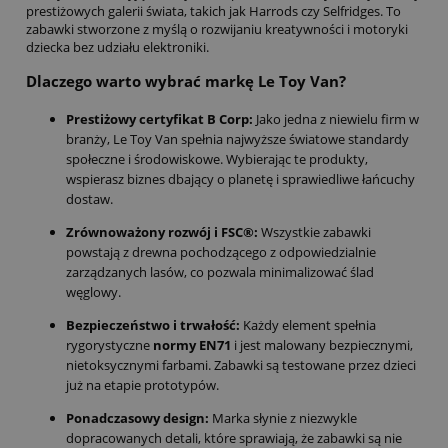
prestiżowych galerii świata, takich jak Harrods czy Selfridges. To
zabawki stworzone z myślą o rozwijaniu kreatywności i motoryki
dziecka bez udziału elektroniki.
Dlaczego warto wybrać markę Le Toy Van?
Prestiżowy certyfikat B Corp:
Jako jedna z niewielu firm w
branży, Le Toy Van spełnia najwyższe światowe standardy
społeczne i środowiskowe. Wybierając te produkty,
wspierasz biznes dbający o planetę i sprawiedliwe łańcuchy
dostaw.
Zrównoważony rozwój i FSC®:
Wszystkie zabawki
powstają z drewna pochodzącego z odpowiedzialnie
zarządzanych lasów, co pozwala minimalizować ślad
węglowy.
Bezpieczeństwo i trwałość:
Każdy element spełnia
rygorystyczne
normy EN71
i jest malowany bezpiecznymi,
nietoksycznymi farbami. Zabawki są testowane przez dzieci
już na etapie prototypów.
Ponadczasowy design:
Marka słynie z niezwykle
dopracowanych detali, które sprawiają, że zabawki są nie