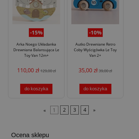
-15%
-10%
Arka Noego Układanka
Autko Drewniane Retro
Drewniana Balansująca Le
Coby Wyścigówka Le Toy
Toy Van 12m+
Van 2+
110,00 zł
35,00 zł
129,00 zł
39,00 zł
do koszyka
do koszyka
«
1
2
3
4
»
Ocena sklepu