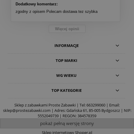
Dodatkowy komentarz:
zgodny z opisem Polecam dostawa tez szybka
Więcej opinii
INFORMACJE
TOP MARKI
WG WIEKU
TOP KATEGORIE
Sklep z zabawkami Proste Zabawki | Tel:
663299060
| Email:
sklep@prostezabawki.com
| Adres: Gdańska 61, 85-005 Bydgoszcz | NIP:
5552049739 | REGON: 384578359
pokaż pełną wersję strony
Sklep internetowy Shoper.pl