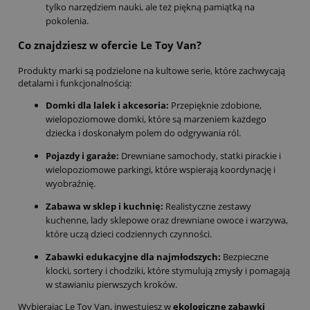
tylko narzędziem nauki, ale też piękną pamiątką na
pokolenia.
Co znajdziesz w ofercie Le Toy Van?
Produkty marki są podzielone na kultowe serie, które zachwycają
detalami i funkcjonalnością:
Domki dla lalek i akcesoria:
Przepięknie zdobione,
wielopoziomowe domki, które są marzeniem każdego
dziecka i doskonałym polem do odgrywania ról.
Pojazdy i garaże:
Drewniane samochody, statki pirackie i
wielopoziomowe parkingi, które wspierają koordynację i
wyobraźnię.
Zabawa w sklep i kuchnię:
Realistyczne zestawy
kuchenne, lady sklepowe oraz drewniane owoce i warzywa,
które uczą dzieci codziennych czynności.
Zabawki edukacyjne dla najmłodszych:
Bezpieczne
klocki, sortery i chodziki, które stymulują zmysły i pomagają
w stawianiu pierwszych kroków.
Wybierając Le Toy Van, inwestujesz w
ekologiczne zabawki