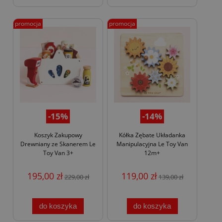
promocja
promocja
-15%
-14%
Koszyk Zakupowy
Kółka Zębate Układanka
Drewniany ze Skanerem Le
Manipulacyjna Le Toy Van
Toy Van 3+
12m+
195,00 zł
119,00 zł
229,00 zł
139,00 zł
do koszyka
do koszyka