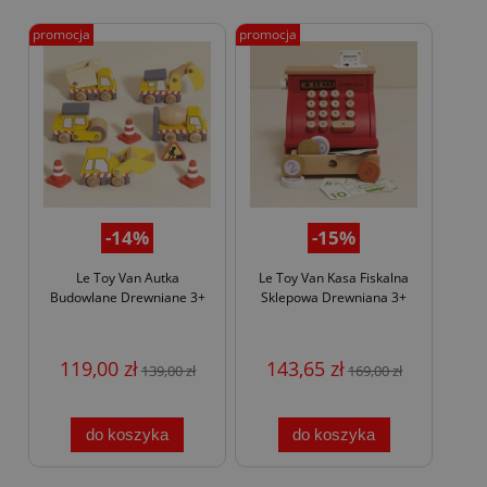
promocja
promocja
-14%
-15%
Le Toy Van Autka
Le Toy Van Kasa Fiskalna
Budowlane Drewniane 3+
Sklepowa Drewniana 3+
119,00 zł
143,65 zł
139,00 zł
169,00 zł
do koszyka
do koszyka