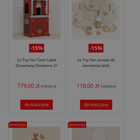
-15%
-15%
Le Toy Van Teatr Lalek
Le Toy Van zestaw do
Drewniany Showtime 3+
karmienia lalek
779,00 zł
118,00 zł
919,00 zł
139,00 zł
do koszyka
do koszyka
promocja
promocja