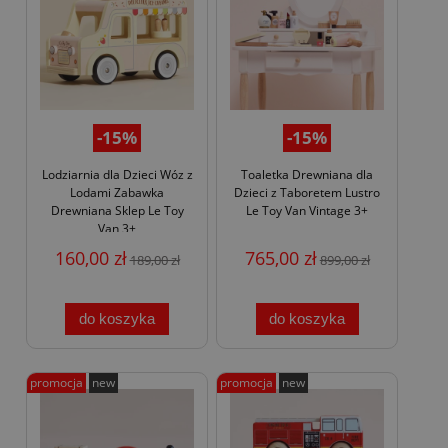
-15%
-15%
Lodziarnia dla Dzieci Wóz z
Toaletka Drewniana dla
Lodami Zabawka
Dzieci z Taboretem Lustro
Drewniana Sklep Le Toy
Le Toy Van Vintage 3+
Van 3+
160,00 zł
765,00 zł
189,00 zł
899,00 zł
do koszyka
do koszyka
promocja
new
promocja
new