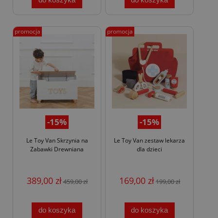
promocja
promocja
-15%
-15%
Le Toy Van Skrzynia na
Le Toy Van zestaw lekarza
Zabawki Drewniana
dla dzieci
389,00 zł
169,00 zł
459,00 zł
199,00 zł
do koszyka
do koszyka