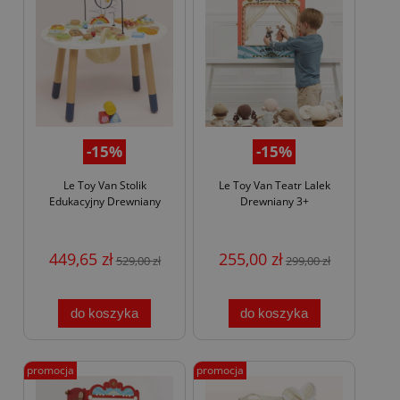
-15%
-15%
Le Toy Van Stolik
Le Toy Van Teatr Lalek
Edukacyjny Drewniany
Drewniany 3+
449,65 zł
255,00 zł
529,00 zł
299,00 zł
do koszyka
do koszyka
promocja
promocja