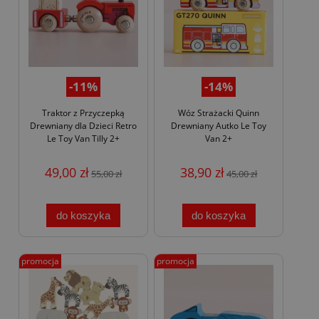
-11%
-14%
Traktor z Przyczepką
Wóz Strażacki Quinn
Drewniany dla Dzieci Retro
Drewniany Autko Le Toy
Le Toy Van Tilly 2+
Van 2+
49,00 zł
38,90 zł
55,00 zł
45,00 zł
do koszyka
do koszyka
promocja
promocja