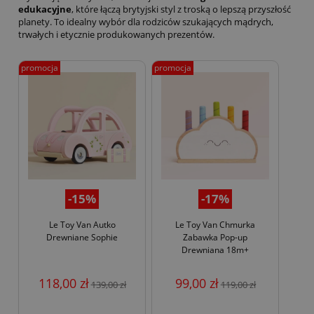
edukacyjne
, które łączą brytyjski styl z troską o lepszą przyszłość
planety. To idealny wybór dla rodziców szukających mądrych,
trwałych i etycznie produkowanych prezentów.
promocja
promocja
-15%
-17%
Le Toy Van Autko
Le Toy Van Chmurka
Drewniane Sophie
Zabawka Pop-up
Drewniana 18m+
118,00 zł
99,00 zł
139,00 zł
119,00 zł