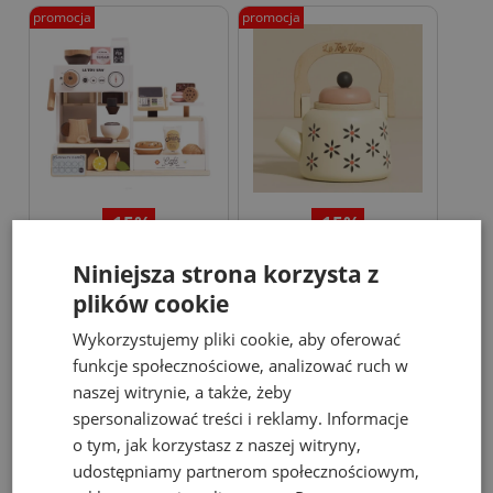
promocja
promocja
-15%
-15%
Le Toy Van Kawiarenka
Czajniczek Drewniany do
Niniejsza strona korzysta z
Drewniana 3+
Herbatki Le Toy Van 3+
plików cookie
Wykorzystujemy pliki cookie, aby oferować
245,00 zł
84,00 zł
289,00 zł
99,00 zł
funkcje społecznościowe, analizować ruch w
naszej witrynie, a także, żeby
spersonalizować treści i reklamy. Informacje
do koszyka
do koszyka
o tym, jak korzystasz z naszej witryny,
udostępniamy partnerom społecznościowym,
promocja
new
promocja