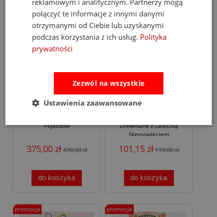
reklamowym i analitycznym. Partnerzy mogą
połączyć te informacje z innymi danymi
otrzymanymi od Ciebie lub uzyskanymi
podczas korzystania z ich usług.
Polityka
prywatności
Zezwól na wszystkie
-15%
-15%
Ustawienia zaawansowane
Le Toy Van Autka GT
Le Toy Van Mebelki do
Zestaw 9 Drewnianych
Domku dla Lalek
Pojazdów
Drewniane z Laleczką
Niemowlęciem
375,00 zł
101,15 zł
439,00 zł
119,00 zł
do koszyka
do koszyka
promocja
promocja