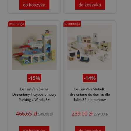
do koszyka
do koszyka
promocja
promocja
-15%
-14%
Le Toy Van Garaż
Le Toy Van Mebelki
Drewniany Trzypoziomowy
drewniane do domku dla
Parking z Windą 3+
lalek 35 elementów
466,65 zł
239,00 zł
549,00 zł
279,00 zł
do koszyka
do koszyka