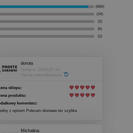
(889)
(34)
(3)
(6)
(2)
dorota
Dodano: 2026-07-14
Opinia zweryfikowana
ena sklepu:
ena produktu:
datkowy komentarz:
odny z opisem Polecam dostawa tez szybka
Michalina