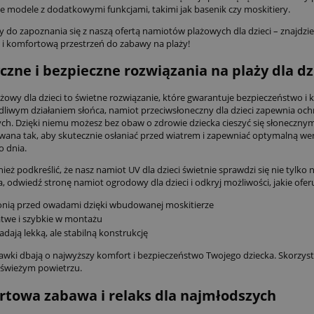
e modele z dodatkowymi funkcjami, takimi jak basenik czy moskitiery.
 do zapoznania się z naszą ofertą namiotów plażowych dla dzieci – znajdz
 i komfortową przestrzeń do zabawy na plaży!
czne i bezpieczne rozwiązania na plaży dla dz
żowy dla dzieci to świetne rozwiązanie, które gwarantuje bezpieczeństwo 
dliwym działaniem słońca, namiot przeciwsłoneczny dla dzieci zapewnia ochro
ch. Dzięki niemu możesz bez obaw o zdrowie dziecka cieszyć się słoneczny
wana tak, aby skutecznie osłaniać przed wiatrem i zapewniać optymalną wen
o dnia.
eż podkreślić, że nasz namiot UV dla dzieci świetnie sprawdzi się nie tylko n
a, odwiedź stronę
namiot ogrodowy dla dzieci
i odkryj możliwości, jakie ofe
nią przed owadami dzięki wbudowanej moskitierze
atwe i szybkie w montażu
adają lekką, ale stabilną konstrukcję
awki dbają o najwyższy komfort i bezpieczeństwo Twojego dziecka. Skorzysta
świeżym powietrzu.
towa zabawa i relaks dla najmłodszych