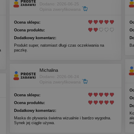
Dodano: 2026-06-25
Opinia zweryfikowana
Ocena sklepu:
Oc
Ocena produktu:
Oc
Dodatkowy komentarz:
Do
Produkt super, natomiast długi czas oczekiwania na
Ba
a
paczkę.
Michalina
Dodano: 2026-06-24
Opinia zweryfikowana
Oc
Ocena sklepu:
Oc
Ocena produktu:
Do
Dodatkowy komentarz:
Ko
Maska do pływania świetna wizualnie i bardzo wygodna.
al
Synek jej ciągle używa.
mi