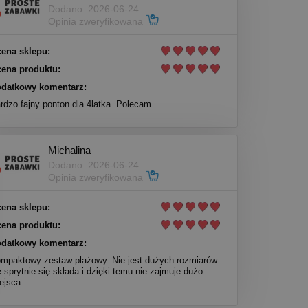
Dodano: 2026-06-24
Opinia zweryfikowana
ena sklepu:
ena produktu:
datkowy komentarz:
rdzo fajny ponton dla 4latka. Polecam.
Michalina
Dodano: 2026-06-24
Opinia zweryfikowana
ena sklepu:
ena produktu:
datkowy komentarz:
mpaktowy zestaw plażowy. Nie jest dużych rozmiarów
e sprytnie się składa i dzięki temu nie zajmuje dużo
ejsca.