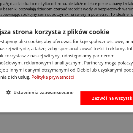
lażę dla dziecka to nie tylko ochrona, ale także miejsce pełne zabawy i re
 basenik, pozwalają dzieciom czerpać radość z wody w bezpiecznych waru
apewniając spokojny sen i odpoczynek na świeżym powietrzu. To idealne ro
komfort i bezpieczeństwo podczas wakacji.
awki oferują także akcesoria, które urozmaicą czas spędzony na plaży. Pol
jsza strona korzysta z plików cookie
oczy maluchów przed szkodliwym działaniem promieni UV. Dla dodatkowej fr
uzupełnienie zabaw plażowych. Nasze produkty sprawdzą się także w ogrodzie
stujemy pliki cookie, aby oferować funkcje społecznościowe, an
dla Twojego dziecka, odwiedź stronę namiot ogrodowy dla dzieci i zobacz peł
aszej witrynie, a także, żeby spersonalizować treści i reklamy. In
ane chwile zabawy.
jak korzystasz z naszej witryny, udostępniamy partnerom
 także:
nościowym, reklamowym i analitycznym. Partnerzy mogą połączy
cje z innymi danymi otrzymanymi od Ciebie lub uzyskanymi pod
zabawki na plażę
akcesoria plażowe
nia z ich usług.
Polityka prywatności
Ustawienia zaawansowane
Zezwól na wszystk