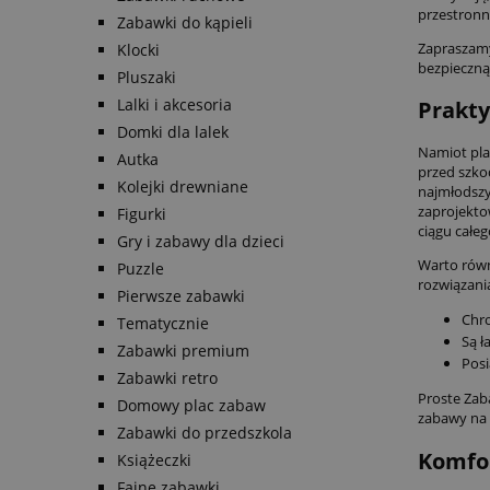
przestronn
Zabawki do kąpieli
Zapraszamy
Klocki
bezpieczną
Pluszaki
Lalki i akcesoria
Prakty
Domki dla lalek
Namiot pla
Autka
przed szko
Kolejki drewniane
najmłodszy
zaprojekto
Figurki
ciągu całeg
Gry i zabawy dla dzieci
Warto równi
Puzzle
rozwiązani
Pierwsze zabawki
Chro
Tematycznie
Są ł
Zabawki premium
Posi
Zabawki retro
Proste Zab
Domowy plac zabaw
zabawy na 
Zabawki do przedszkola
Komfor
Książeczki
Fajne zabawki