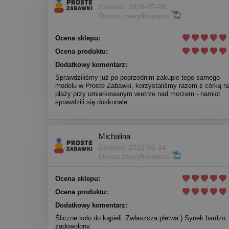
Dodano: 2026-07-05
Opinia zweryfikowana
Ocena sklepu:
Ocena produktu:
Dodatkowy komentarz:
Sprawdziliśmy już po poprzednim zakupie tego samego
modelu w Proste Zabawki, korzystaliśmy razem z córką n
plaży przy umiarkowanym wietrze nad morzem - namiot
sprawdzili się doskonale.
Michalina
Dodano: 2026-06-24
Opinia zweryfikowana
Ocena sklepu:
Ocena produktu:
Dodatkowy komentarz:
Śliczne koło do kąpieli. Zwłaszcza płetwa:) Synek bardzo
zadowolony.