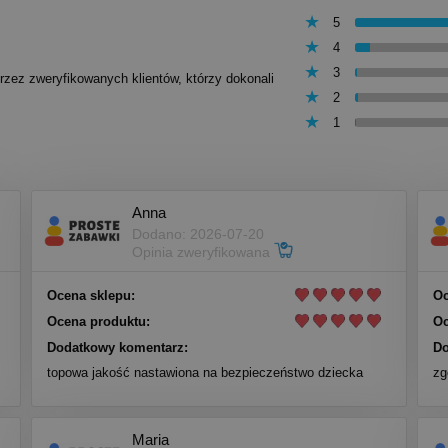
5
4
3
przez zweryfikowanych klientów, którzy dokonali
2
1
Anna
Dodano: 2026-07-20
Opinia zweryfikowana
Ocena sklepu:
Oc
Ocena produktu:
Oc
Dodatkowy komentarz:
Do
topowa jakość nastawiona na bezpieczeństwo dziecka
zg
Maria