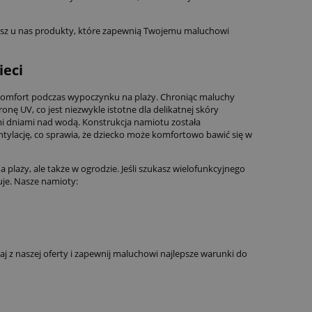
iesz u nas produkty, które zapewnią Twojemu maluchowi
ieci
i komfort podczas wypoczynku na plaży. Chroniąc maluchy
nę UV, co jest niezwykle istotne dla delikatnej skóry
mi dniami nad wodą. Konstrukcja namiotu została
tylację, co sprawia, że dziecko może komfortowo bawić się w
a plaży, ale także w ogrodzie. Jeśli szukasz wielofunkcyjnego
ruje. Nasze namioty:
j z naszej oferty i zapewnij maluchowi najlepsze warunki do