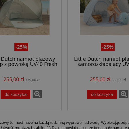
-25%
-25%
le Dutch namiot plażowy
Little Dutch namiot pl
p z powłoką UV40 Fresh
samorozkładający UV
Greens
dzieci Ocean Dreams 
255,00 zł
255,00 zł
339,00 zł
339,00 zł
do koszyka
do koszyka
żowy to must-have na każdą rodzinną wyprawę nad wodę. Wybierając odpo
 łatwość montażu i stabilność. Dla niemowląt najlepsze będą małe namioty p