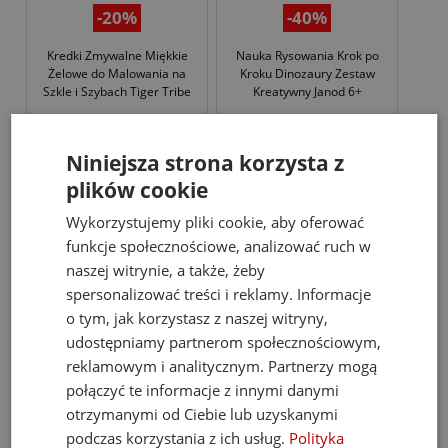
-20%
-40%
Kredki Zmywalne Miękkie
Nauka Rysowania Krok po
Żelowe do Malowania na
Kroku Dinozaury Zestaw
Szkle i Szybach Tiger Tribe
Kreatywny Janod 6+
36,00 zł
32,00 zł
45,00 zł
53,00 zł
Niniejsza strona korzysta z
plików cookie
do koszyka
do koszyka
Wykorzystujemy pliki cookie, aby oferować
funkcje społecznościowe, analizować ruch w
promocja
promocja
naszej witrynie, a także, żeby
spersonalizować treści i reklamy. Informacje
o tym, jak korzystasz z naszej witryny,
udostępniamy partnerom społecznościowym,
reklamowym i analitycznym. Partnerzy mogą
połączyć te informacje z innymi danymi
otrzymanymi od Ciebie lub uzyskanymi
podczas korzystania z ich usług.
Polityka