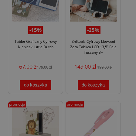
-15%
-25%
Tablet Graficzny Cyfrowy
Znikopis Cyfrowy Liewood
Niebieski Little Dutch
Zora Tablica LCD 13,5” Pale
Tuscany 3+
67,00 zł
149,00 zł
79,00 zł
199,00 zł
do koszyka
do koszyka
promocja
promocja