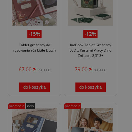
-15%
-12%
Tablet graficzny do
KidBook Tablet Graficzny
rysowania róż Little Dutch
LCD z Kartami Pracy Dino
Znikopis 8,5” 3+
67,00 zł
79,00 zł
79,00 zł
89,99 zł
do koszyka
do koszyka
promocja
new
promocja