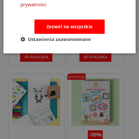
-20%
-20%
prywatności
Pisaki Markery Zmywalne
Szkicownik Zestaw do
dla dzieci Tiger Tribe
Nauki Rysowania Krok po
Kroku Dinozaury Tiger
Zezwól na wszystkie
Tribe
36,00 zł
55,00 zł
45,00 zł
69,00 zł
Ustawienia zaawansowane
do koszyka
do koszyka
promocja
-30%