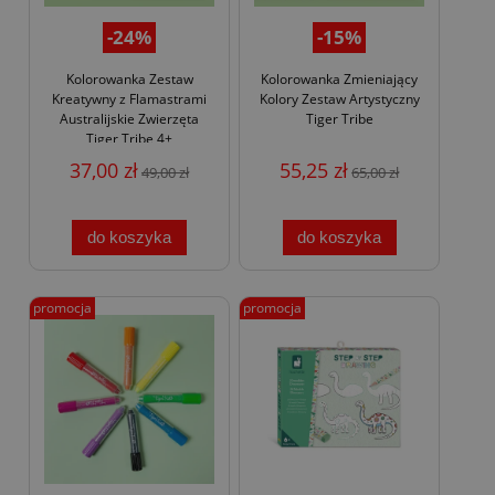
-24%
-15%
Kolorowanka Zestaw
Kolorowanka Zmieniający
Kreatywny z Flamastrami
Kolory Zestaw Artystyczny
Australijskie Zwierzęta
Tiger Tribe
Tiger Tribe 4+
37,00 zł
55,25 zł
49,00 zł
65,00 zł
do koszyka
do koszyka
promocja
promocja