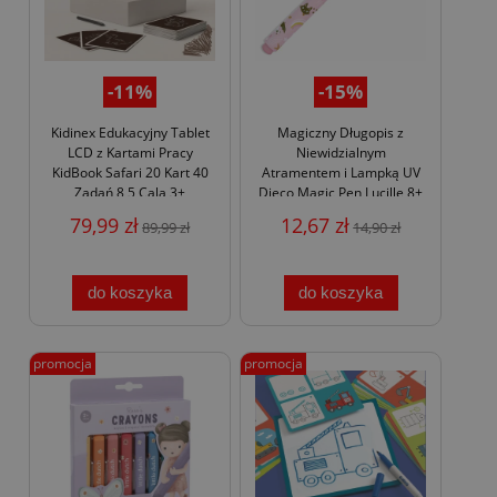
-11%
-15%
Kidinex Edukacyjny Tablet
Magiczny Długopis z
LCD z Kartami Pracy
Niewidzialnym
KidBook Safari 20 Kart 40
Atramentem i Lampką UV
Zadań 8,5 Cala 3+
Djeco Magic Pen Lucille 8+
79,99 zł
12,67 zł
89,99 zł
14,90 zł
do koszyka
do koszyka
promocja
promocja