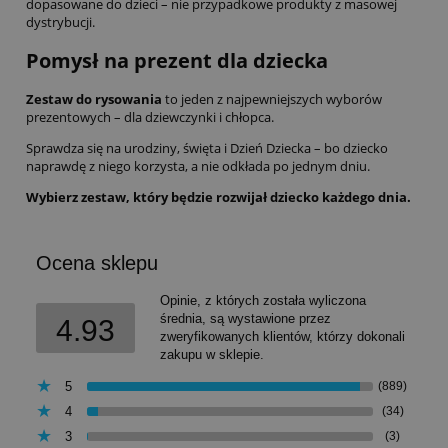
dopasowane do dzieci – nie przypadkowe produkty z masowej
dystrybucji.
Pomysł na prezent dla dziecka
Zestaw do rysowania
to jeden z najpewniejszych wyborów
prezentowych – dla dziewczynki i chłopca.
Sprawdza się na urodziny, święta i Dzień Dziecka – bo dziecko
naprawdę z niego korzysta, a nie odkłada po jednym dniu.
Wybierz zestaw, który będzie rozwijał dziecko każdego dnia.
Ocena sklepu
Opinie, z których została wyliczona
średnia, są wystawione przez
4.93
zweryfikowanych klientów, którzy dokonali
zakupu w sklepie.
5
(889)
4
(34)
3
(3)