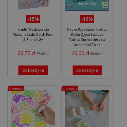
-15%
-16%
Kredki Woskowe dla
Nauka Rysowania Krok po
Malucha Little Dutch Rosa
Kroku Djeco Eduludo
& Friends 2+
Tablica Suchościeralna
Arthur and Co 4+
29,75 zł
49,00 zł
35,00 zł
58,00 zł
do koszyka
do koszyka
promocja
promocja