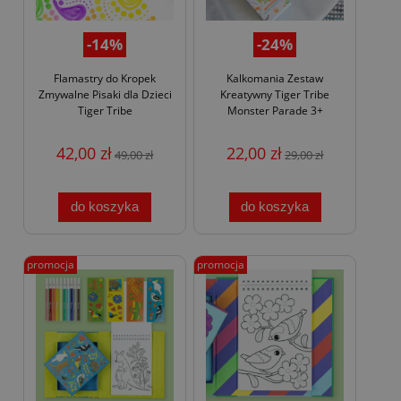
-14%
-24%
Flamastry do Kropek
Kalkomania Zestaw
Zmywalne Pisaki dla Dzieci
Kreatywny Tiger Tribe
Tiger Tribe
Monster Parade 3+
42,00 zł
22,00 zł
49,00 zł
29,00 zł
do koszyka
do koszyka
promocja
promocja