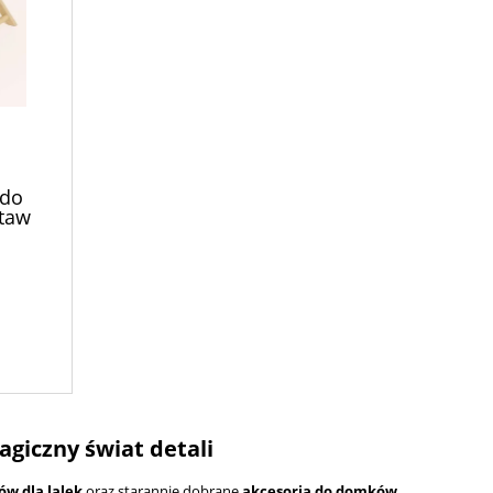
 do
staw
6 el.)
agiczny świat detali
w dla lalek
oraz starannie dobrane
akcesoria do domków