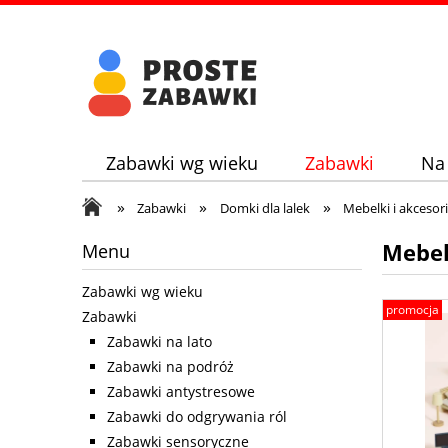
Zabawki wg wieku
Zabawki
Na
»
»
»
Zabawki
Domki dla lalek
Mebelki i akceso
Mebel
Menu
Zabawki wg wieku
promocja
Zabawki
Zabawki na lato
Zabawki na podróż
Zabawki antystresowe
Zabawki do odgrywania ról
Zabawki sensoryczne