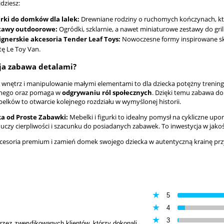
jdziesz:
urki do domków dla lalek:
Drewniane rodziny o ruchomych kończynach, które
tawy outdoorowe:
Ogródki, szklarnie, a nawet miniaturowe zestawy do gr
ignerskie akcesoria Tender Leaf Toys:
Nowoczesne formy inspirowane ska
tę Le Toy Van.
ja zabawa detalami?
 wnętrz i manipulowanie małymi elementami to dla dziecka potężny trenin
nnego oraz pomaga w
odgrywaniu ról społecznych
. Dzięki temu zabawa do
elków to otwarcie kolejnego rozdziału w wymyślonej historii.
 od Proste Zabawki:
Mebelki i figurki to idealny pomysł na cykliczne up
o uczy cierpliwości i szacunku do posiadanych zabawek. To inwestycja w jako
cesoria premium i zamień domek swojego dziecka w autentyczną krainę przy
5
4
3
przez zweryfikowanych klientów, którzy dokonali