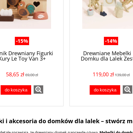
-15%
-14%
nik Drewniany Figurki
Drewniane Mebelki
Kury Le Toy Van 3+
Domku dla Lalek Ze
Pralnia Le Toy Van 3+ (1
58,65 zł
119,00 zł
69,00 zł
139,00 zł
do koszyka
do koszyka
i i akcesoria do domków dla lalek – stwórz m
 detale sprawiają, że drewniany domek naprawdę ożywa.
Mebelki do domkó