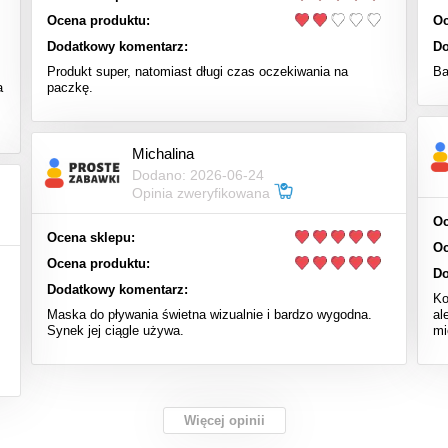
Ocena produktu:
Oc
Dodatkowy komentarz:
Do
Produkt super, natomiast długi czas oczekiwania na
Ba
a
paczkę.
Michalina
Dodano: 2026-06-24
Opinia zweryfikowana
Oc
Ocena sklepu:
Oc
Ocena produktu:
Do
Dodatkowy komentarz:
Ko
Maska do pływania świetna wizualnie i bardzo wygodna.
al
Synek jej ciągle używa.
mi
Więcej opinii