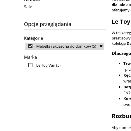
dla lalek
p
Sale
oferujemy 
Le Toy
Opcje przeglądania
W tej kate
Kategorie
prestiżowy
kolekcja
Da
Mebelki i akcesoria do domków
(5)
Dlaczego
Marka
Trw
Le Toy Van
(5)
i pr
Ręc
wraż
Bez
EN71
Kom
swob
Rozbud
Aby domek 