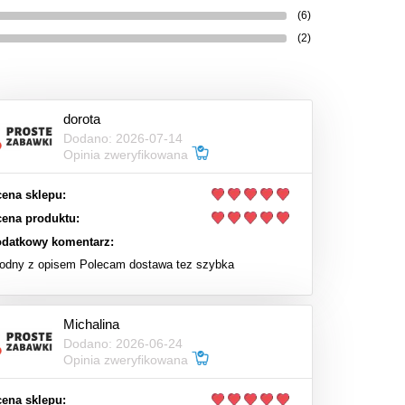
(6)
(2)
dorota
Dodano: 2026-07-14
Opinia zweryfikowana
ena sklepu:
ena produktu:
datkowy komentarz:
odny z opisem Polecam dostawa tez szybka
Michalina
Dodano: 2026-06-24
Opinia zweryfikowana
ena sklepu: