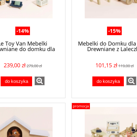
-14%
-15%
Le Toy Van Mebelki
Mebelki do Domku dla 
wniane do domku dla
Drewniane z Lalecz
lalek 35 elementów
Niemowlęciem Le Toy 
239,00 zł
101,15 zł
279,00 zł
119,00 zł
do koszyka
do koszyka
promocja