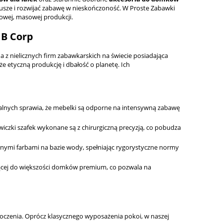
iusze i rozwijać zabawę w nieskończoność. W Proste Zabawki
kowej, masowej produkcji.
 B Corp
na z nielicznych firm zabawkarskich na świecie posiadająca
że etyczną produkcję i dbałość o planetę. Ich
ialnych sprawia, że mebelki są odporne na intensywną zabawę
wiczki szafek wykonane są z chirurgiczną precyzją, co pobudza
nymi farbami na bazie wody, spełniając rygorystyczne normy
jącej do większości domków premium, co pozwala na
oczenia. Oprócz klasycznego wyposażenia pokoi, w naszej