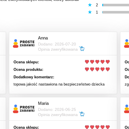
2
1
Anna
Dodano: 2026-07-20
Opinia zweryfikowana
Ocena sklepu:
Oc
Ocena produktu:
Oc
Dodatkowy komentarz:
Do
topowa jakość nastawiona na bezpieczeństwo dziecka
zg
Maria
Dodano: 2026-06-25
Opinia zweryfikowana
Ocena sklepu:
Oc