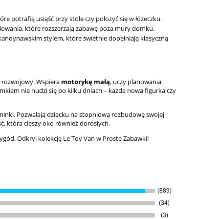
 potrafią usiąść przy stole czy położyć się w łóżeczku.
illowania, które rozszerzają zabawę poza mury domku.
ndynawskim stylem, które świetnie dopełniają klasyczną
g rozwojowy. Wspiera
motorykę małą
, uczy planowania
mkiem nie nudzi się po kilku dniach – każda nowa figurka czy
ominki. Pozwalają dziecku na stopniową rozbudowę swojej
ść, która cieszy oko również dorosłych.
gód. Odkryj kolekcję Le Toy Van w Proste Zabawki!
(889)
(34)
(3)