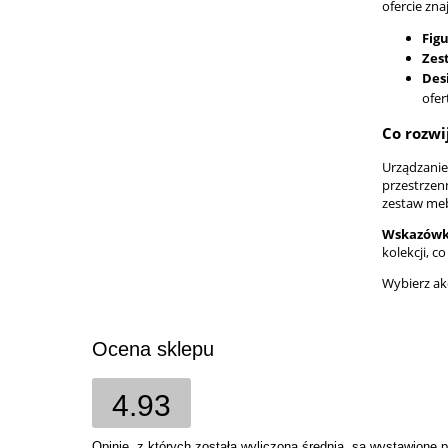
ofercie zna
Fig
Zes
Des
ofer
Co rozwi
Urządzanie
przestrze
zestaw meb
Wskazówka
kolekcji, c
Wybierz ak
Ocena sklepu
4.93
Opinie, z których została wyliczona średnia, są wystawione 