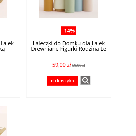
-14%
Lalek
Laleczki do Domku dla Lalek
ką
Drewniane Figurki Rodzina Le
Van 3+
Toy Van Zestaw 5 szt. 3+
59,00 zł
69,00 zł
do koszyka