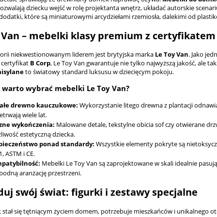
ozwalają dziecku wejść w rolę projektanta wnętrz, układać autorskie scenar
dodatki, które są miniaturowymi arcydziełami rzemiosła, dalekimi od plasti
 Van – mebelki klasy premium z certyfikatem
gorii niekwestionowanym liderem jest brytyjska marka
Le Toy Van
. Jako jed
 certyfikat
B Corp
, Le Toy Van gwarantuje nie tylko najwyższą jakość, ale tak
isylane
to światowy standard luksusu w dziecięcym pokoju.
 warto wybrać mebelki Le Toy Van?
ałe drewno kauczukowe:
Wykorzystanie litego drewna z plantacji odnaw
zetrwają wiele lat.
zne wykończenia:
Malowane detale, tekstylne obicia sof czy otwierane drz
liwość estetyczną dziecka.
pieczeństwo ponad standardy:
Wszystkie elementy pokryte są nietoksycz
, ASTM i CE.
patybilność:
Mebelki Le Toy Van są zaprojektowane w skali idealnie pasu
odną aranżację przestrzeni.
uj swój świat: figurki i zestawy specjalne
stał się tętniącym życiem domem, potrzebuje mieszkańców i unikalnego ot