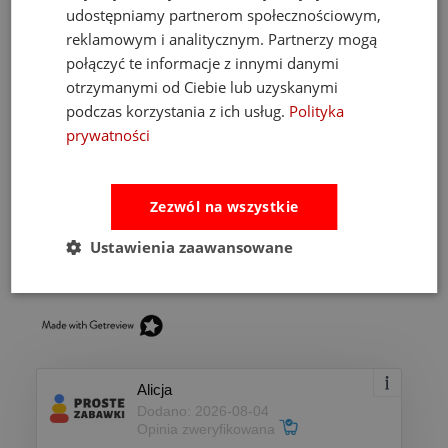
udostępniamy partnerom społecznościowym,
reklamowym i analitycznym. Partnerzy mogą
Ocena sklepu
połączyć te informacje z innymi danymi
otrzymanymi od Ciebie lub uzyskanymi
Opinie, z których została wyliczona
podczas korzystania z ich usług.
Polityka
średnia, są wystawione przez
4.93
zweryfikowanych klientów, którzy dokonali
prywatności
zakupu w sklepie.
5
(889)
Zezwól na wszystkie
4
(34)
3
(3)
Ustawienia zaawansowane
2
(6)
1
(2)
Alicja
Dodano: 2026-08-04
Opinia zweryfikowana