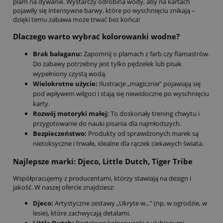
plam na dywanie. Wystarczy odrobina wody, aby na kartach
pojawiły się intensywne barwy, które po wyschnięciu znikają –
dzięki temu zabawa może trwać bez końca!
Dlaczego warto wybrać kolorowanki wodne?
Brak bałaganu:
Zapomnij o plamach z farb czy flamastrów.
Do zabawy potrzebny jest tylko pędzelek lub pisak
wypełniony czystą wodą.
Wielokrotne użycie:
Ilustracje „magicznie” pojawiają się
pod wpływem wilgoci i stają się niewidoczne po wyschnięciu
karty.
Rozwój motoryki małej:
To doskonały trening chwytu i
przygotowanie do nauki pisania dla najmłodszych.
Bezpieczeństwo:
Produkty od sprawdzonych marek są
nietoksyczne i trwałe, idealne dla rączek ciekawych świata.
Najlepsze marki: Djeco, Little Dutch, Tiger Tribe
Współpracujemy z producentami, którzy stawiają na design i
jakość. W naszej ofercie znajdziesz:
Djeco:
Artystyczne zestawy „Ukryte w...” (np. w ogrodzie, w
lesie), które zachwycają detalami.
Little Dutch:
Pastelowe kolorowanki z ulubionymi