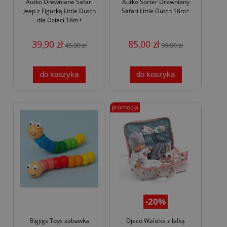
Autko Drewniane Safari
Autko Sorter Drewniany
Jeep z Figurką Little Dutch
Safari Little Dutch 18m+
dla Dzieci 18m+
39,90 zł
85,00 zł
45,00 zł
99,00 zł
do koszyka
do koszyka
promocja
-20%
Bigjigs Toys zabawka
Djeco Walizka z lalką