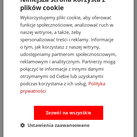
Fidget Toy 2+
plików cookie
67,00 zł
99,00 zł
79,00 zł
116,00 zł
Wykorzystujemy pliki cookie, aby oferować
funkcje społecznościowe, analizować ruch w
do koszyka
do koszyka
naszej witrynie, a także, żeby
spersonalizować treści i reklamy. Informacje
o tym, jak korzystasz z naszej witryny,
promocja
promocja
udostępniamy partnerom społecznościowym,
reklamowym i analitycznym. Partnerzy mogą
połączyć te informacje z innymi danymi
otrzymanymi od Ciebie lub uzyskanymi
podczas korzystania z ich usług.
Polityka
prywatności
-15%
-15%
Zezwól na wszystkie
Fat Brain Toys zabawka
Fat Brain Toys zabawka
sensoryczna do rozwoju
sensoryczna tablica Dimpl
Ustawienia zaawansowane
małej motoryki Plip Links
Pops