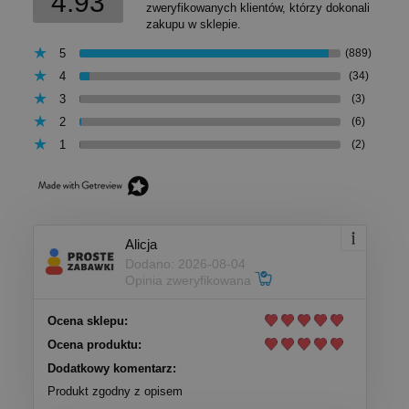
4.93
zweryfikowanych klientów, którzy dokonali
zakupu w sklepie.
5
(889)
4
(34)
3
(3)
2
(6)
1
(2)
Alicja
Dodano: 2026-08-04
Opinia zweryfikowana
Ocena sklepu:
Ocena produktu:
Dodatkowy komentarz:
Produkt zgodny z opisem