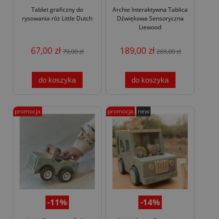
Tablet graficzny do
Archie Interaktywna Tablica
rysowania róż Little Dutch
Dźwiękowa Sensoryczna
Liewood
67,00 zł
189,00 zł
79,00 zł
269,00 zł
do koszyka
do koszyka
promocja
promocja
new
-11%
-14%