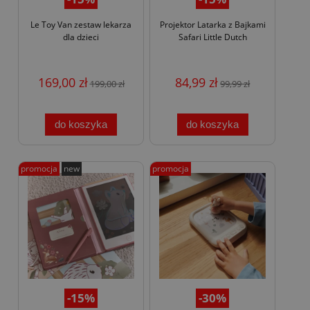
Le Toy Van zestaw lekarza
Projektor Latarka z Bajkami
dla dzieci
Safari Little Dutch
169,00 zł
84,99 zł
199,00 zł
99,99 zł
do koszyka
do koszyka
promocja
new
promocja
-15%
-30%