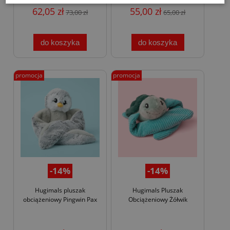
62,05 zł
55,00 zł
73,00 zł
65,00 zł
do koszyka
do koszyka
promocja
promocja
-14%
-14%
Hugimals pluszak
Hugimals Pluszak
obciążeniowy Pingwin Pax
Obciążeniowy Żółwik