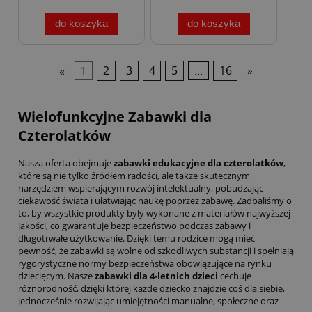
do koszyka
do koszyka
«
1
2
3
4
5
...
16
»
Wielofunkcyjne Zabawki dla
Czterolatków
Nasza oferta obejmuje
zabawki edukacyjne dla czterolatków
,
które są nie tylko źródłem radości, ale także skutecznym
narzędziem wspierającym rozwój intelektualny, pobudzając
ciekawość świata i ułatwiając naukę poprzez zabawę. Zadbaliśmy o
to, by wszystkie produkty były wykonane z materiałów najwyższej
jakości, co gwarantuje bezpieczeństwo podczas zabawy i
długotrwałe użytkowanie. Dzięki temu rodzice mogą mieć
pewność, że zabawki są wolne od szkodliwych substancji i spełniają
rygorystyczne normy bezpieczeństwa obowiązujące na rynku
dziecięcym. Nasze
zabawki dla 4-letnich dzieci
cechuje
różnorodność, dzięki której każde dziecko znajdzie coś dla siebie,
jednocześnie rozwijając umiejętności manualne, społeczne oraz