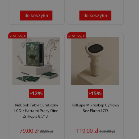
do koszyka
do koszyka
promocja
promocja
-12%
-15%
KidBook Tablet Graficzny
KidLupe Mikroskop Cyfrowy
LCD z Kartami Pracy Dino
Beż Ekran LCD
Znikopis 8,5” 3+
79,00 zł
119,00 zł
89,99 zł
139,99 zł