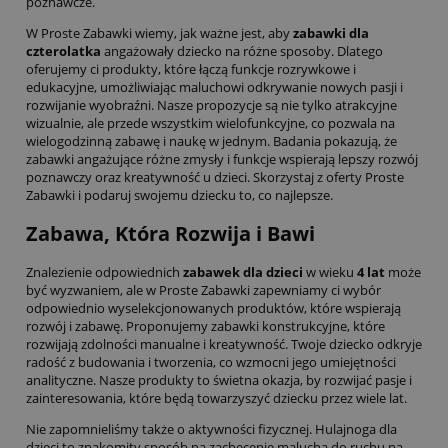
poznawcze.
W Proste Zabawki wiemy, jak ważne jest, aby
zabawki dla
czterolatka
angażowały dziecko na różne sposoby. Dlatego
oferujemy ci produkty, które łączą funkcje rozrywkowe i
edukacyjne, umożliwiając maluchowi odkrywanie nowych pasji i
rozwijanie wyobraźni. Nasze propozycje są nie tylko atrakcyjne
wizualnie, ale przede wszystkim wielofunkcyjne, co pozwala na
wielogodzinną zabawę i naukę w jednym. Badania pokazują, że
zabawki angażujące różne zmysły i funkcje wspierają lepszy rozwój
poznawczy oraz kreatywność u dzieci. Skorzystaj z oferty Proste
Zabawki i podaruj swojemu dziecku to, co najlepsze.
Zabawa, Która Rozwija i Bawi
Znalezienie odpowiednich
zabawek dla dzieci
w wieku
4 lat
może
być wyzwaniem, ale w Proste Zabawki zapewniamy ci wybór
odpowiednio wyselekcjonowanych produktów, które wspierają
rozwój i zabawę. Proponujemy
zabawki konstrukcyjne
, które
rozwijają zdolności manualne i kreatywność. Twoje dziecko odkryje
radość z budowania i tworzenia, co wzmocni jego umiejętności
analityczne. Nasze produkty to świetna okazja, by rozwijać pasje i
zainteresowania, które będą towarzyszyć dziecku przez wiele lat.
Nie zapomnieliśmy także o aktywności fizycznej.
Hulajnoga dla
dzieci
to znakomity sposób na zachęcenie malucha do ruchu na