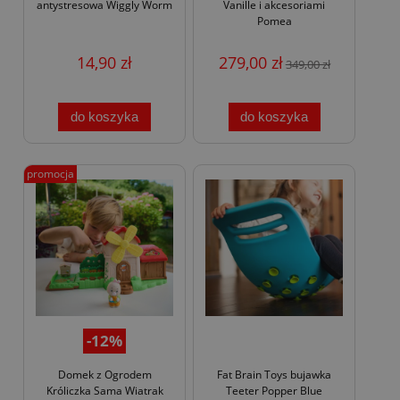
antystresowa Wiggly Worm
Vanille i akcesoriami
Pomea
14,90 zł
279,00 zł
349,00 zł
do koszyka
do koszyka
promocja
-12%
Domek z Ogrodem
Fat Brain Toys bujawka
Króliczka Sama Wiatrak
Teeter Popper Blue