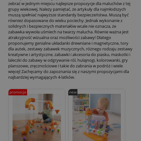
zebrać w jednym miejscu najlepsze propozycje dla maluchów z tej
grupy wiekowej. Należy pamiętać, że artykuły dla najmłodszych
muszą spełniać najwyższe standardy bezpieczeństwa. Muszą być
również dopasowane do wieku pociechy. Jednak wykonanie z
solidnych i bezpiecznych materiałów wcale nie oznacza, że
zabawka wywoła uśmiech na twarzy malucha. Równie ważna jest
atrakcyjność wizualna oraz możliwości zabawy! Dlatego
proponujemy genialne
układanki drewniane
i magnetyczne, tory
dla autek, zestawy zabawek muzycznych, różnego rodzaju
zestawy
kreatywne
i artystyczne, zabawki i akcesoria do piasku, maskotki i
laleczki do zabawy w odgrywanie ról,
hulajnogi
, kolorowanki, gry
planszowe, zręcznościowe i takie do zabrania w podróż i wiele
więcej! Zachęcamy do zapoznania się z naszymi propozycjami dla
najbardziej wymagających 4-latków.
promocja
new