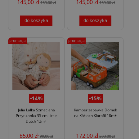
145,00 zł
145,00 zł
169,00 zł
169,00 zł
do koszyka
do koszyka
promocja
promocja
-14%
-15%
Julia Lalka Szmaciana
Kamper zabawka Domek
Przytulanka 35 cm Little
na Kółkach Klorofil 18m+
Dutch 12m+
85,00 zł
172,00 zł
99,00 zł
203,00 zł