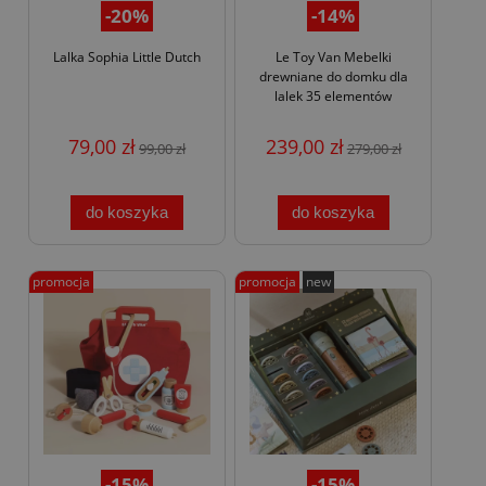
-20%
-14%
Lalka Sophia Little Dutch
Le Toy Van Mebelki
drewniane do domku dla
lalek 35 elementów
79,00 zł
239,00 zł
99,00 zł
279,00 zł
do koszyka
do koszyka
promocja
promocja
new
-15%
-15%