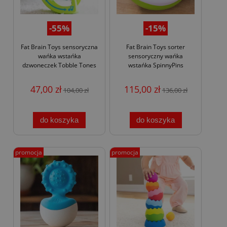
-55%
-15%
Fat Brain Toys sensoryczna
Fat Brain Toys sorter
wańka wstańka
sensoryczny wańka
dzwoneczek Tobble Tones
wstańka SpinnyPins
47,00 zł
115,00 zł
104,00 zł
136,00 zł
do koszyka
do koszyka
promocja
promocja