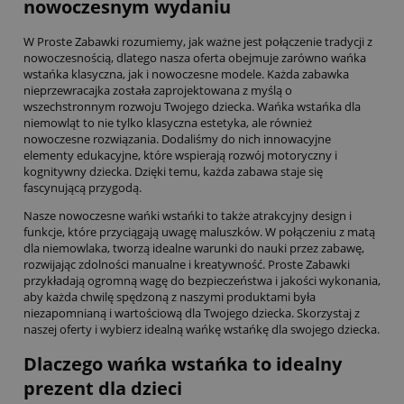
nowoczesnym wydaniu
W Proste Zabawki rozumiemy, jak ważne jest połączenie tradycji z
nowoczesnością, dlatego nasza oferta obejmuje zarówno wańka
wstańka klasyczna, jak i nowoczesne modele. Każda zabawka
nieprzewracajka została zaprojektowana z myślą o
wszechstronnym rozwoju Twojego dziecka. Wańka wstańka dla
niemowląt to nie tylko klasyczna estetyka, ale również
nowoczesne rozwiązania. Dodaliśmy do nich innowacyjne
elementy edukacyjne, które wspierają rozwój motoryczny i
kognitywny dziecka. Dzięki temu, każda zabawa staje się
fascynującą przygodą.
Nasze nowoczesne wańki wstańki to także atrakcyjny design i
funkcje, które przyciągają uwagę maluszków. W połączeniu z matą
dla niemowlaka, tworzą idealne warunki do nauki przez zabawę,
rozwijając zdolności manualne i kreatywność. Proste Zabawki
przykładają ogromną wagę do bezpieczeństwa i jakości wykonania,
aby każda chwilę spędzoną z naszymi produktami była
niezapomnianą i wartościową dla Twojego dziecka. Skorzystaj z
naszej oferty i wybierz idealną wańkę wstańkę dla swojego dziecka.
Dlaczego wańka wstańka to idealny
prezent dla dzieci