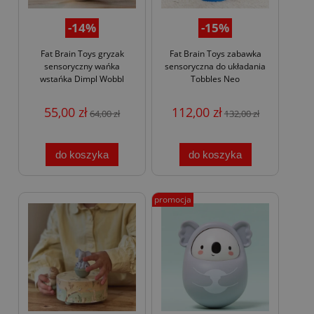
-14%
-15%
Fat Brain Toys gryzak
Fat Brain Toys zabawka
sensoryczny wańka
sensoryczna do układania
wstańka Dimpl Wobbl
Tobbles Neo
55,00 zł
112,00 zł
64,00 zł
132,00 zł
do koszyka
do koszyka
promocja