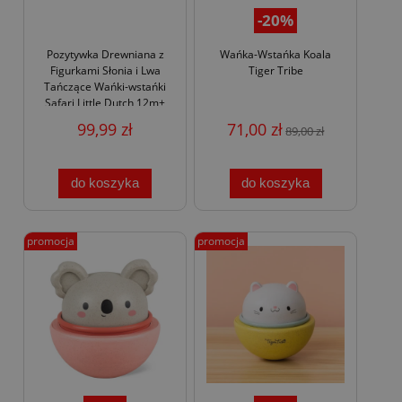
-20%
Pozytywka Drewniana z
Wańka-Wstańka Koala
Figurkami Słonia i Lwa
Tiger Tribe
Tańczące Wańki-wstańki
Safari Little Dutch 12m+
99,99 zł
71,00 zł
89,00 zł
do koszyka
do koszyka
promocja
promocja