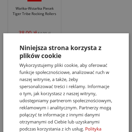
Wańka-Wstańka Piesek
Tiger Tribe Rocking Rollers
38,00 zł
54,00 zł
Niniejsza strona korzysta z
do koszyka
plików cookie
Wykorzystujemy pliki cookie, aby oferować
funkcje społecznościowe, analizować ruch w
Wańka wstańka dla niemowląt to synonim zabawy i nauki, który
naszej witrynie, a także, żeby
zachwyca zarówno dzieci, jak i ich rodziców. Oferujemy bogaty
wybór nieprzewracajek i
zabawek manipulacyjnych
, które
spersonalizować treści i reklamy. Informacje
pomagają najmłodszym rozwijać motorykę oraz koordynację.
o tym, jak korzystasz z naszej witryny,
Nasze produkty łączą atrakcyjne wzornictwo i bezpieczeństwo, co
udostępniamy partnerom społecznościowym,
czyni je idealnym wyborem dla maluszków. Z Panem znajdziesz
zarówno wańkę wstańkę klasyczną, jak i nowoczesne wersje z
reklamowym i analitycznym. Partnerzy mogą
dodatkowymi funkcjami, które wprowadzają dzieci w świat
połączyć te informacje z innymi danymi
edukacji przez zabawę. Nie czekaj i wybierz prezent, który zapewni
otrzymanymi od Ciebie lub uzyskanymi
radość i rozwój Twojemu dziecku!
podczas korzystania z ich usług.
Polityka