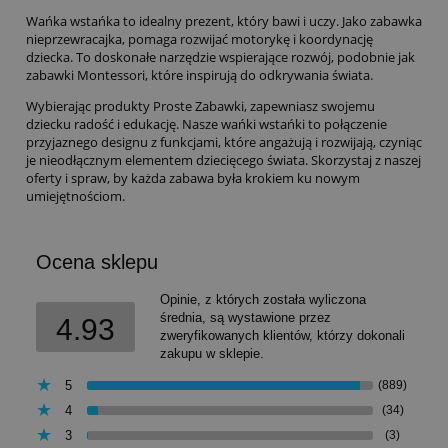
Wańka wstańka to idealny prezent, który bawi i uczy. Jako zabawka
nieprzewracajka, pomaga rozwijać motorykę i koordynację
dziecka. To doskonałe narzędzie wspierające rozwój, podobnie jak
zabawki Montessori
, które inspirują do odkrywania świata.
Wybierając produkty Proste Zabawki, zapewniasz swojemu
dziecku radość i edukację. Nasze wańki wstańki to połączenie
przyjaznego designu z funkcjami, które angażują i rozwijają, czyniąc
je nieodłącznym elementem dziecięcego świata. Skorzystaj z naszej
oferty i spraw, by każda zabawa była krokiem ku nowym
umiejętnościom.
Ocena sklepu
Opinie, z których została wyliczona
średnia, są wystawione przez
4.93
zweryfikowanych klientów, którzy dokonali
zakupu w sklepie.
5
(889)
4
(34)
3
(3)