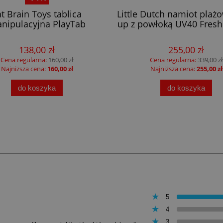
at Brain Toys tablica
Little Dutch namiot plaż
nipulacyjna PlayTab
up z powłoką UV40 Fresh
138,00 zł
255,00 zł
Cena regularna:
160,00 zł
Cena regularna:
339,00 zł
Najniższa cena:
160,00 zł
Najniższa cena:
255,00 zł
do koszyka
do koszyka
5
4
3