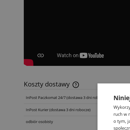
Koszty dostawy
Ninie
InPost Paczkomat 24/7
(dostawa 3 dni robocze)
Wykorzy
InPost Kurier
(dostawa 3 dni robocze)
ruch w n
o tym, 
odbiór osobisty
społecz