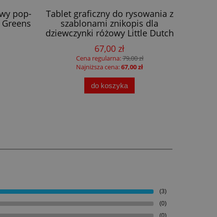
owy pop-
Tablet graficzny do rysowania z
Zabawk
 Greens
szablonami znikopis dla
Set
dziewczynki różowy Little Dutch
67,00 zł
Cena regularna:
79,00 zł
Najniższa cena:
67,00 zł
do koszyka
(3)
(0)
(0)