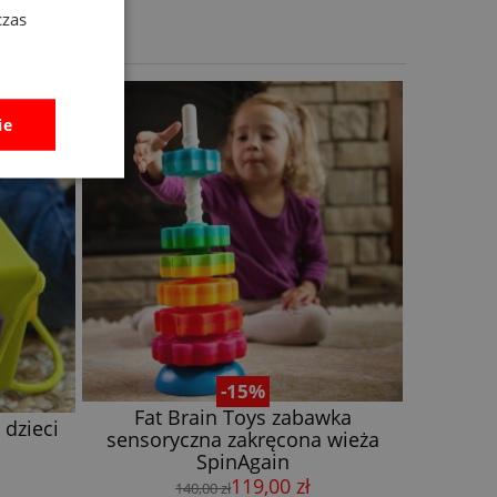
czas
ie
-15%
Fat Brain Toys zabawka
 dzieci
Fat 
sensoryczna zakręcona wieża
przys
SpinAgain
119,00 zł
140,00 zł