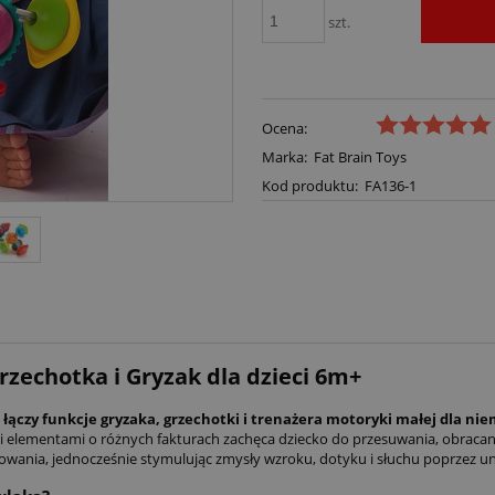
szt.
Ocena:
Marka:
Fat Brain Toys
Kod produktu:
FA136-1
rzechotka i Gryzak dla dzieci 6m+
czy funkcje gryzaka, grzechotki i trenażera motoryki małej dla niem
 elementami o różnych fakturach zachęca dziecko do przesuwania, obracan
wania, jednocześnie stymulując zmysły wzroku, dotyku i słuchu poprzez uni