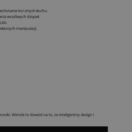
echotanie koi zmysł słuchu.
nia wrażliwych dziąseł.
zki.
łasnych manipulacji.
.
niki. Wimzle to dowód na to, że inteligentny design i