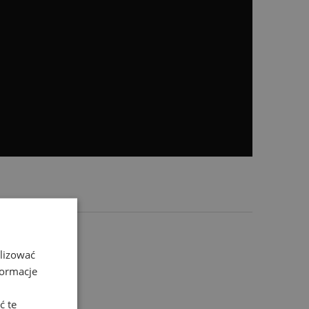
alizować
formacje
ć te