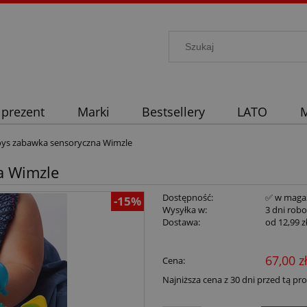
 prezent
Marki
Bestsellery
LATO
M
Toys zabawka sensoryczna Wimzle
a Wimzle
Dostępność:
✅ w maga
-15%
Wysyłka w:
3 dni rob
Dostawa:
od 12,99 z
67,00 z
Cena:
Najniższa cena z 30 dni przed tą pr