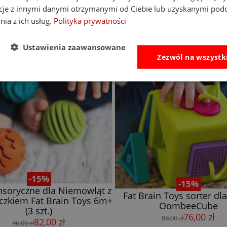
cje z innymi danymi otrzymanymi od Ciebie lub uzyskanymi pod
nia z ich usług.
Polityka prywatności
Ustawienia zaawansowane
Zezwól na wszystk
-15%
-15%
ensoryczne dla Niemowląt z
Fat Brain Toys sorter dla
zkiem Fat Brain Toys 6m+
OombeeCube
(3 szt.)
76,00 zł
89,00 zł
82,00 zł
96,00 zł