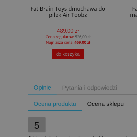
blica
Fat Brain Toys dmuchawa do
F
Liewood
piłek Air Toobz
ma
489,00 zł
Cena regularna:
526,00 zł
Najniższa cena:
469,00 zł
do koszyka
Opinie
Pytania i odpowiedzi
Ocena produktu
Ocena sklepu
5