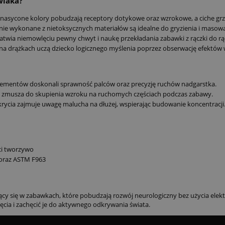
wlaka?
 nasycone kolory pobudzają receptory dotykowe oraz wzrokowe, a ciche grz
enie wykonane z nietoksycznych materiałów są idealne do gryzienia i masowa
twia niemowlęciu pewny chwyt i naukę przekładania zabawki z rączki do rąc
 drążkach uczą dziecko logicznego myślenia poprzez obserwację efektów w
lementów doskonali sprawność palców oraz precyzję ruchów nadgarstka.
 zmusza do skupienia wzroku na ruchomych częściach podczas zabawy.
cia zajmuje uwagę malucha na dłużej, wspierając budowanie koncentracji
ści tworzywo
oraz ASTM F963
y się w zabawkach, które pobudzają rozwój neurologiczny bez użycia elektro
cia i zachęcić je do aktywnego odkrywania świata.