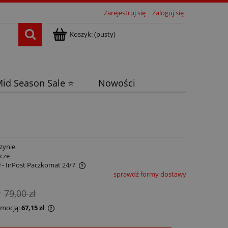
Zarejestruj się
Zaloguj się
Koszyk:
(pusty)
id Season Sale ⭐
Nowości
zynie
ocze
ł
- InPost Paczkomat 24/7
sprawdź formy dostawy
ł
79,00 zł
omocją:
67,15 zł