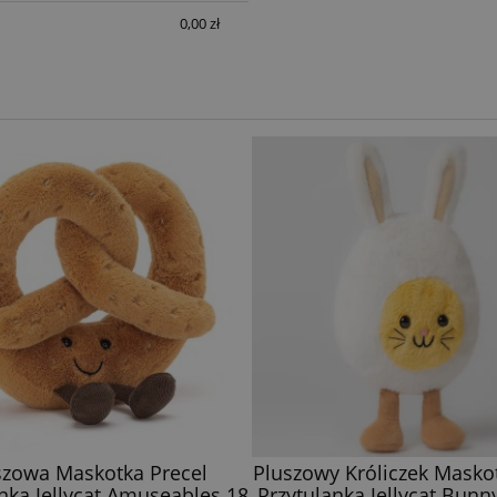
0,00 zł
y Króliczek Maskotka Jajko
Przytulanka Króliczek Mas
anka Jellycat Bunny Egg 14
Niemowląt Jellycat Berna