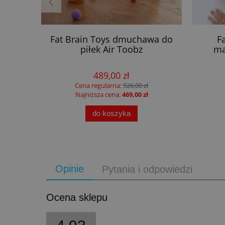
 dzieci
Fat Brain Toys dmuchawa do
F
piłek Air Toobz
ma
489,00 zł
Cena regularna:
526,00 zł
Najniższa cena:
469,00 zł
do koszyka
Opinie
Pytania i odpowiedzi
Ocena sklepu