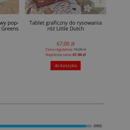
owy pop-
Tablet graficzny do rysowania
Zabawk
 Greens
róż Little Dutch
Set
67,00 zł
Cena regularna:
79,00 zł
Najniższa cena:
67,00 zł
do koszyka
(889)