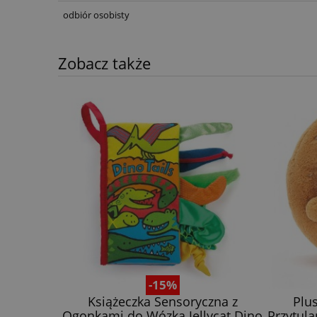
odbiór osobisty
Zobacz także
zna z
Pluszowa Maskotka Precel
Pluszow
ycat Dino
Przytulanka Jellycat Amuseables 18
Przytul