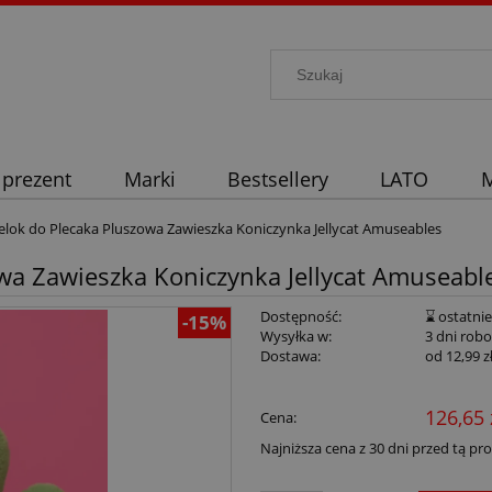
 prezent
Marki
Bestsellery
LATO
M
lok do Plecaka Pluszowa Zawieszka Koniczynka Jellycat Amuseables
wa Zawieszka Koniczynka Jellycat Amuseabl
Dostępność:
⌛ ostatnie
-15%
Wysyłka w:
3 dni rob
Dostawa:
od 12,99 z
126,65 
Cena:
Najniższa cena z 30 dni przed tą pr