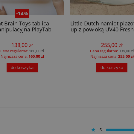
-14%
at Brain Toys tablica
Little Dutch namiot plaż
nipulacyjna PlayTab
up z powłoką UV40 Fresh
138,00 zł
255,00 zł
Cena regularna:
160,00 zł
Cena regularna:
339,00 zł
Najniższa cena:
160,00 zł
Najniższa cena:
255,00 zł
do koszyka
do koszyka
5