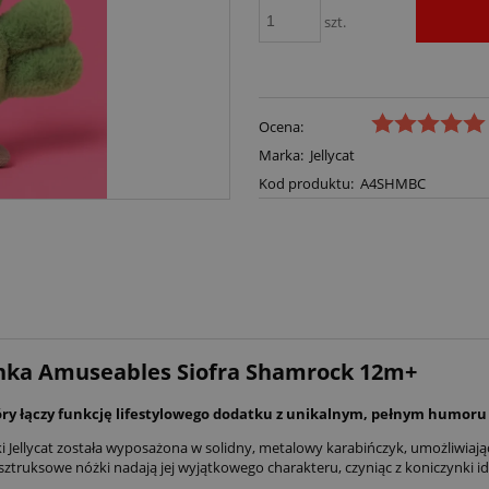
szt.
Ocena:
Marka:
Jellycat
Kod produktu:
A4SHMBC
ynka Amuseables Siofra Shamrock 12m+
tóry łączy funkcję lifestylowego dodatku z unikalnym, pełnym humor
arki Jellycat została wyposażona w solidny, metalowy karabińczyk, umożliwiaj
ztruksowe nóżki nadają jej wyjątkowego charakteru, czyniąc z koniczynki id