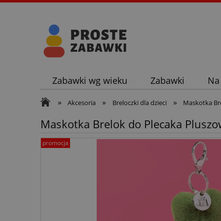
Zabawki wg wieku
Zabawki
Na
»
»
»
Akcesoria
Breloczki dla dzieci
Maskotka Bre
Maskotka Brelok do Plecaka Pluszo
promocja