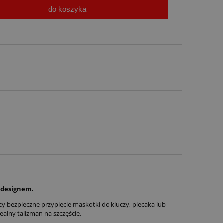
do koszyka
u designem.
ący bezpieczne przypięcie maskotki do kluczy, plecaka lub
ealny talizman na szczęście.