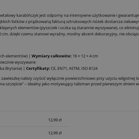
talowy karabińczyk jest odporny na intensywne użytkowanie i gwarantuje s
ękkich listków z prążkowaną fakturą sztruksowych nóżek dostarcza ciekaw
klejanych elementów (pyszczek i oczka są starannie wyszywane), co eliminu
cm, dzięki czemu stanowi wyraźny, modny akcent dekoracyjny, nie obciążają
ych elementów) |
Wymiary całkowite:
16 × 12 × 4 cm
iecznie wyszywane
lka Brytania) |
Certyfikaty:
CE, EN71, ASTM, ISO 8124
awieszkę należy czyścić wyłącznie powierzchniowo przy użyciu wilgotnej ścier
 szczęście” – idealny jako motywujący talizman przed pierwszym dniem w 
12,99 zł
12,99 zł