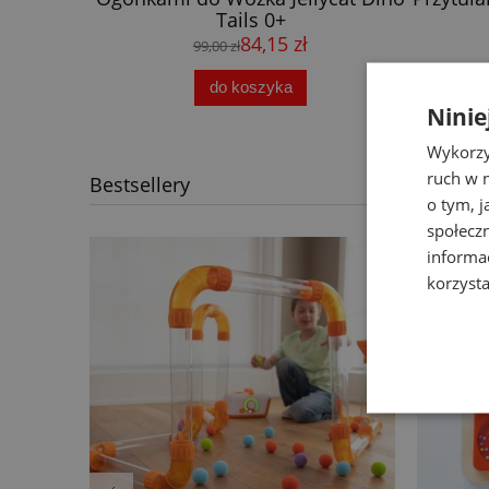
cm
149,00 zł
do koszyka
Ninie
Wykorzy
ruch w n
Bestsellery
o tym, 
społecz
informa
korzysta