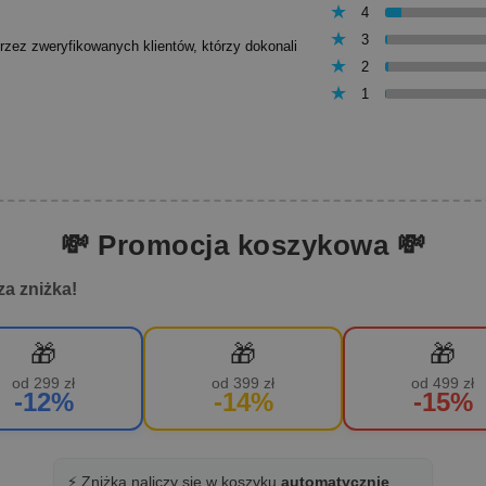
4
3
przez zweryfikowanych klientów, którzy dokonali
2
1
💸 Promocja koszykowa 💸
za zniżka!
🎁
🎁
🎁
od 299 zł
od 399 zł
od 499 zł
-12%
-14%
-15%
⚡ Zniżka naliczy się w koszyku
automatycznie
.