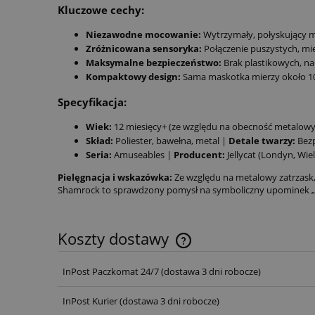
Kluczowe cechy:
Niezawodne mocowanie:
Wytrzymały, połyskujący me
Zróżnicowana sensoryka:
Połączenie puszystych, mi
Maksymalne bezpieczeństwo:
Brak plastikowych, na
Kompaktowy design:
Sama maskotka mierzy około 10 
Specyfikacja:
Wiek:
12 miesięcy+ (ze względu na obecność metalow
Skład:
Poliester, bawełna, metal |
Detale twarzy:
Bezp
Seria:
Amuseables |
Producent:
Jellycat (Londyn, Wie
Pielęgnacja i wskazówka:
Ze względu na metalowy zatrzask, z
Shamrock to sprawdzony pomysł na symboliczny upominek „na
Koszty dostawy
InPost Paczkomat 24/7
(dostawa 3 dni robocze)
InPost Kurier
(dostawa 3 dni robocze)