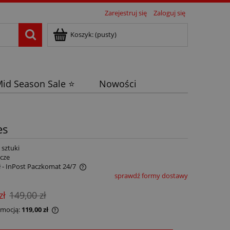
Zarejestruj się
Zaloguj się
Koszyk:
(pusty)
id Season Sale ⭐
Nowości
es
 sztuki
ocze
ł
- InPost Paczkomat 24/7
sprawdź formy dostawy
zł
149,00 zł
omocją:
119,00 zł