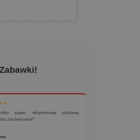
 Zabawki!
★★
ystko super, ekspresowa dostawa,
zka zachwycona!”
yna