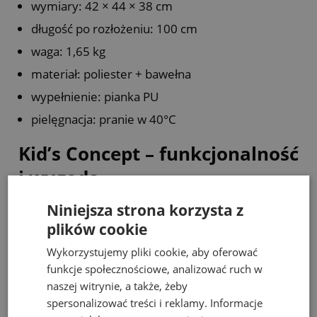
wymiary: 42 × 44 × 38 cm
długość po rozłożeniu: 100 cm
waga: 1,65 kg
materiał: poliester + bawełna
wypełnienie: pianka PU
pielęgnacja: pranie w 40°C
Kid’s Concept – funkcjonalność
i wygoda
Niniejsza strona korzysta z
Kid’s Concept tworzy produkty, które łączą
plików cookie
komfort, trwałość i prosty, ponadczasowy design.
Wykorzystujemy pliki cookie, aby oferować
funkcje społecznościowe, analizować ruch w
Postaw na wygodę, która sprawdzi się każdego
naszej witrynie, a także, żeby
dnia – dla dziecka i dla Ciebie.
spersonalizować treści i reklamy. Informacje