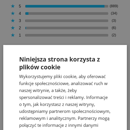
5
(889)
4
(34)
3
(3)
2
(6)
1
(2)
Niniejsza strona korzysta z
plików cookie
Alicja
Dodano: 2026-08-04
Wykorzystujemy pliki cookie, aby oferować
Opinia zweryfikowana
funkcje społecznościowe, analizować ruch w
naszej witrynie, a także, żeby
Ocena sklepu:
spersonalizować treści i reklamy. Informacje
Ocena produktu:
o tym, jak korzystasz z naszej witryny,
Dodatkowy komentarz:
udostępniamy partnerom społecznościowym,
Produkt zgodny z opisem
reklamowym i analitycznym. Partnerzy mogą
połączyć te informacje z innymi danymi