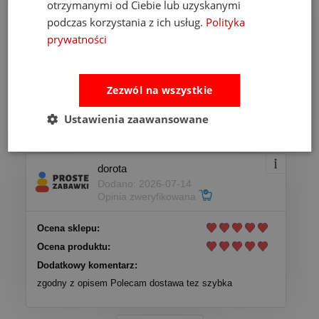
otrzymanymi od Ciebie lub uzyskanymi
Anna
podczas korzystania z ich usług.
Polityka
Dodano: 2026-07-20
Opinia zweryfikowana
prywatności
Ocena sklepu:
Ocena produktu:
Zezwól na wszystkie
Dodatkowy komentarz:
Ustawienia zaawansowane
topowa jakość nastawiona na bezpieczeństwo dziecka
dorota
Dodano: 2026-07-14
Opinia zweryfikowana
Ocena sklepu:
Ocena produktu:
Dodatkowy komentarz:
zgodny z opisem Polecam dostawa tez szybka