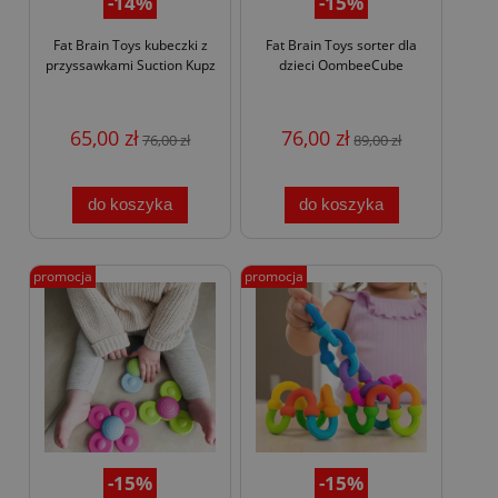
-14%
-15%
Fat Brain Toys kubeczki z
Fat Brain Toys sorter dla
przyssawkami Suction Kupz
dzieci OombeeCube
65,00 zł
76,00 zł
76,00 zł
89,00 zł
do koszyka
do koszyka
promocja
promocja
-15%
-15%