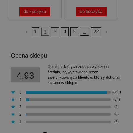
do koszyka
do koszyka
«
1
2
3
4
5
...
22
»
Ocena sklepu
Opinie, z których została wyliczona
średnia, są wystawione przez
4.93
zweryfikowanych klientów, którzy dokonali
zakupu w sklepie.
5
(889)
4
(34)
3
(3)
2
(6)
1
(2)