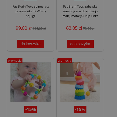
Fat Brain Toys spinnery z
Fat Brain Toys zabawka
przyssawkami Whirly
sensoryczna do rozwoju
Squigz
małej motoryki Plip Links
99,00 zł
62,05 zł
116,00 zł
73,00 zł
do koszyka
do koszyka
promocja
promocja
-15%
-15%