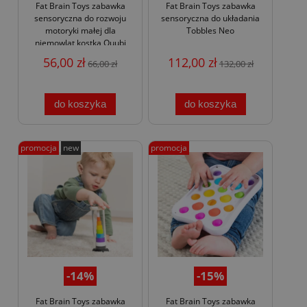
Fat Brain Toys zabawka
Fat Brain Toys zabawka
sensoryczna do rozwoju
sensoryczna do układania
motoryki małej dla
Tobbles Neo
niemowląt kostka Quubi
56,00 zł
112,00 zł
66,00 zł
132,00 zł
do koszyka
do koszyka
promocja
new
promocja
-14%
-15%
Fat Brain Toys zabawka
Fat Brain Toys zabawka