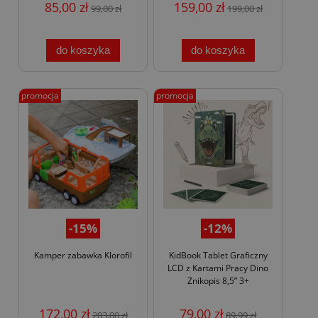
85,00 zł
159,00 zł
99,00 zł
199,00 zł
do koszyka
do koszyka
promocja
promocja
-15%
-12%
Kamper zabawka Klorofil
KidBook Tablet Graficzny
LCD z Kartami Pracy Dino
Znikopis 8,5” 3+
172,00 zł
79,00 zł
203,00 zł
89,99 zł