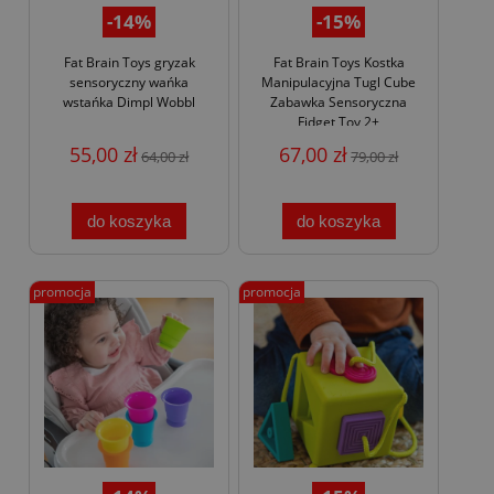
-14%
-15%
Fat Brain Toys gryzak
Fat Brain Toys Kostka
sensoryczny wańka
Manipulacyjna Tugl Cube
wstańka Dimpl Wobbl
Zabawka Sensoryczna
Fidget Toy 2+
55,00 zł
67,00 zł
64,00 zł
79,00 zł
do koszyka
do koszyka
promocja
promocja