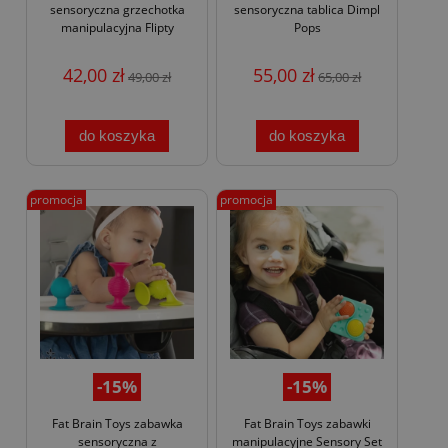
sensoryczna grzechotka
sensoryczna tablica Dimpl
manipulacyjna Flipty
Pops
42,00 zł
55,00 zł
49,00 zł
65,00 zł
do koszyka
do koszyka
promocja
promocja
-15%
-15%
Fat Brain Toys zabawka
Fat Brain Toys zabawki
sensoryczna z
manipulacyjne Sensory Set