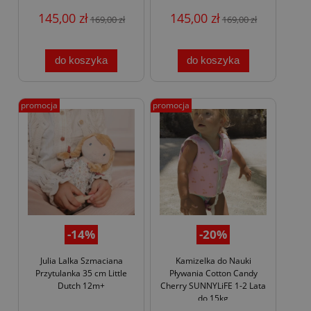
145,00 zł
145,00 zł
169,00 zł
169,00 zł
do koszyka
do koszyka
promocja
promocja
-14%
-20%
Julia Lalka Szmaciana
Kamizelka do Nauki
Przytulanka 35 cm Little
Pływania Cotton Candy
Dutch 12m+
Cherry SUNNYLiFE 1-2 Lata
do 15kg