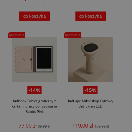
do koszyka
do koszyka
promocja
promocja
-14%
-15%
KidBook Tablet graficzny z
KidLupe Mikroskop Cyfrowy
kartami pracy do rysowania
Beż Ekran LCD
Rabbit Pink
77,00 zł
119,00 zł
89,99 zł
139,99 zł