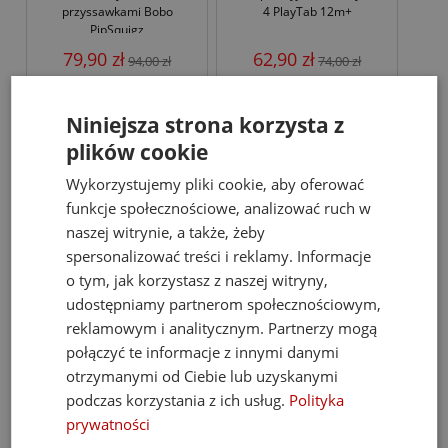
przyssawkami Bobo
4 PlayTab 12m+
PipSquigz
79,90 zł
62,90 zł
94,00 zł
74,00 zł
Niniejsza strona korzysta z
do koszyka
do koszyka
plików cookie
Wykorzystujemy pliki cookie, aby oferować
promocja
new
promocja
funkcje społecznościowe, analizować ruch w
naszej witrynie, a także, żeby
spersonalizować treści i reklamy. Informacje
o tym, jak korzystasz z naszej witryny,
udostępniamy partnerom społecznościowym,
reklamowym i analitycznym. Partnerzy mogą
połączyć te informacje z innymi danymi
-15%
-15%
otrzymanymi od Ciebie lub uzyskanymi
podczas korzystania z ich usług.
Polityka
Flaming Maskotka
Gumlii Sensoryczny Gryzak
prywatności
Sensoryczna Safari Friends
Silikonowy z Grzechotką i
Little Dutch 45 cm 0+
Zaczepką Mobi 0m+