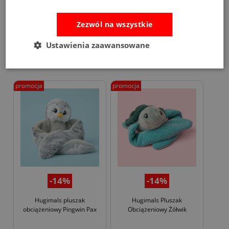
84,00 zł
82,00 zł
99,00 zł
97,00 zł
Zezwól na wszystkie
Ustawienia zaawansowane
do koszyka
do koszyka
promocja
promocja
-14%
-14%
Hugimals pluszak
Hugimals Pluszak
obciążeniowy Pingwin Pax
Obciążeniowy Żółwik