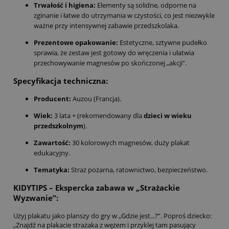
Trwałość i higiena:
Elementy są solidne, odporne na
zginanie i łatwe do utrzymania w czystości, co jest niezwykle
ważne przy intensywnej zabawie przedszkolaka.
Prezentowe opakowanie:
Estetyczne, sztywne pudełko
sprawia, że zestaw jest gotowy do wręczenia i ułatwia
przechowywanie magnesów po skończonej „akcji”.
Specyfikacja techniczna:
Producent:
Auzou (Francja).
Wiek:
3 lata + (rekomendowany dla
dzieci w wieku
przedszkolnym
).
Zawartość:
30 kolorowych magnesów, duży plakat
edukacyjny.
Tematyka:
Straż pożarna, ratownictwo, bezpieczeństwo.
KIDYTIPS – Ekspercka zabawa w „Strażackie
Wyzwanie”:
Użyj plakatu jako planszy do gry w „Gdzie jest...?”. Poproś dziecko:
„Znajdź na plakacie strażaka z wężem i przyklej tam pasujący