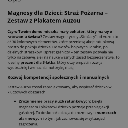
Magnesy dla Dzieci: Straż Pożarna –
Zestaw z Plakatem Auzou
Czy w Twoim domu mieszka mały bohater, który marzy o
ratowaniu świata?
Zestaw magnetyczny „Strażacy” od Auzou to
aż 30 kolorowych elementów, które przeniosą akcję ratunkową
prosto do pokoju dziecka. Od wozów bojowych i drabin, po
dzielnych strażaków i sprzęt gaśniczy – ten zestaw pozwala nie
tylko na zabawę, ale i na naukę ważnych zasad bezpieczeństwa. To
idealny
prezent dla 3-latka
, który uczy empatii, rozwija
wyobraźnię i wzmacnia motorykę małą.
Rozwój kompetencji społecznych i manualnych
Zestaw Auzou został zaprojektowany, aby wspierać dziecko w
kluczowych obszarach:
Zrozumienie pracy służb ratunkowych:
Dzięki
magnesom i plakatowi dziecko poznaje przebieg akcji
gaśniczej. To doskonała okazja do rozmowy o
numerach
alarmowych
i o tym, jak zachować się w sytuacjach
zagrożenia.