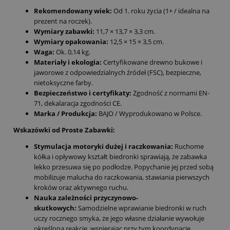
Rekomendowany wiek:
Od 1. roku życia (1+ / idealna na
prezent na roczek).
Wymiary zabawki:
11,7 × 13,7 × 3,3 cm.
Wymiary opakowania:
12,5 × 15 × 3,5 cm.
Waga:
Ok. 0,14 kg.
Materiały i ekologia:
Certyfikowane drewno bukowe i
jaworowe z odpowiedzialnych źródeł (FSC), bezpieczne,
nietoksyczne farby.
Bezpieczeństwo i certyfikaty:
Zgodność z normami EN-
71, dekalaracja zgodności CE.
Marka / Produkcja:
BAJO / Wyprodukowano w Polsce.
Wskazówki od Proste Zabawki:
Stymulacja motoryki dużej i raczkowania:
Ruchome
kółka i opływowy kształt biedronki sprawiają, że zabawka
lekko przesuwa się po podłodze. Popychanie jej przed sobą
mobilizuje malucha do raczkowania, stawiania pierwszych
kroków oraz aktywnego ruchu.
Nauka zależności przyczynowo-
skutkowych:
Samodzielne wprawianie biedronki w ruch
uczy rocznego smyka, że jego własne działanie wywołuje
określoną reakcję, wspierając przy tym koordynację