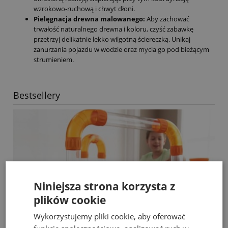
wzrokowo-ruchową i chwyt dłoni.
Pielęgnacja drewna malowanego:
Aby zachować
trwałość naturalnego drewna i koloru, czyść zabawkę
przetrzyj delikatnie lekko wilgotną ściereczką. Unikaj
zanurzania pojazdu w wodzie oraz mycia go pod bieżącym
strumieniem.
Bestsellery
Niniejsza strona korzysta z
plików cookie
Wykorzystujemy pliki cookie, aby oferować