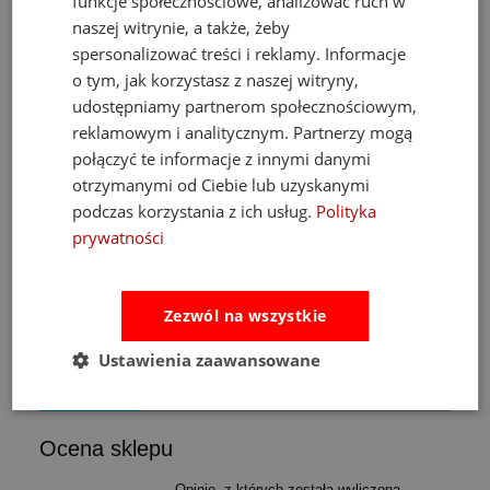
funkcje społecznościowe, analizować ruch w
naszej witrynie, a także, żeby
spersonalizować treści i reklamy. Informacje
o tym, jak korzystasz z naszej witryny,
m
Fat Brain Toys dmuchawa do piłek Air Toobz
udostępniamy partnerom społecznościowym,
reklamowym i analitycznym. Partnerzy mogą
połączyć te informacje z innymi danymi
489,00 zł
otrzymanymi od Ciebie lub uzyskanymi
Cena regularna:
526,00 zł
podczas korzystania z ich usług.
Polityka
Najniższa cena:
469,00 zł
prywatności
do koszyka
Zezwól na wszystkie
Ustawienia zaawansowane
Opinie
Pytania i odpowiedzi
Ocena sklepu
Opinie, z których została wyliczona