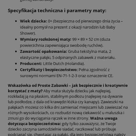
Specyfikacja techniczna i parametry maty:
Wiek dziecka:
0+ (bezpieczna od pierwszego dnia życia –
idealny pomysł na prezent z okazji narodzin lub Baby
Shower).
Wymiary rozłożonej maty:
99 × 89 × 52 cm (duża
powierzchnia zapewniająca swobodę ruchów).
Zawartość opakowania:
Gruba tekstylna mata, 2
elastyczne pałąki, 5 odpinanych zabawek z materiału.
Producent:
Little Dutch (Holandia).
Certyfikaty i bezpieczeństwo:
Pełna zgodność z
surowymi normami EN-71-1-2-3 oraz oznaczenie CE.
Wskazówka od Proste Zabawki – jak bezpiecznie i kreatywnie
korzystać z maty?
Aby mata służyła dziecku jak najlepiej,
rozkładaj ją na płaskim, stabilnym podłożu (najlepiej na dywanie
lub podłodze, z dala od krawędzi łóżka czy kanapy). Zawieszki na
pałąkach możesz co kilka dni zamieniać miejscami lub zawieszać na
różnych wysokościach, co rozbudzi nową ciekawość u maluszka i
zmusi go do wyciągania rączek w inne strony.
Ważna uwaga
dotycząca bezpieczeństwa:
gdy tylko zauważysz, że Twoje
dziecko zaczyna samodzielnie siadać, raczkować lub próbuje
podciągać się, chwytając za pałąki, dla jego bezpieczeństwa należy