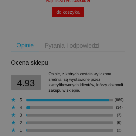
Najniższa cena:
469,00 zł
do koszyka
Opinie
Pytania i odpowiedzi
Ocena sklepu
Opinie, z których została wyliczona
średnia, są wystawione przez
4.93
zweryfikowanych klientów, którzy dokonali
zakupu w sklepie.
5
(889)
4
(34)
3
(3)
2
(6)
1
(2)