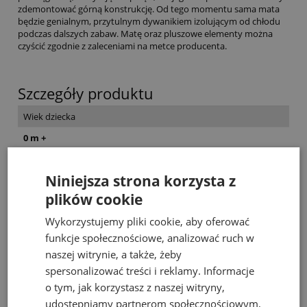
zdemontować górną konstrukcję. Od tego momentu sama mata
będzie genialnym, przytulnym dywanikiem izolującym od chłodu
podczas dalszych zabaw. Matę oraz pluszowe elementy można
czyścić zgodnie z zaleceniami na metce producenta.
Szczegóły produktu
Wiek dziecka
0 m +
Dla kogo?
Niniejsza strona korzysta z
dla dzieci
plików cookie
Zobacz także
Wykorzystujemy pliki cookie, aby oferować
funkcje społecznościowe, analizować ruch w
naszej witrynie, a także, żeby
spersonalizować treści i reklamy. Informacje
o tym, jak korzystasz z naszej witryny,
udostępniamy partnerom społecznościowym,