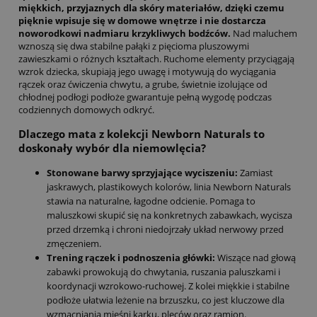
miękkich, przyjaznych dla skóry materiałów, dzięki czemu
pięknie wpisuje się w domowe wnętrze i nie dostarcza
noworodkowi nadmiaru krzykliwych bodźców.
Nad maluchem
wznoszą się dwa stabilne pałąki z pięcioma pluszowymi
zawieszkami o różnych kształtach. Ruchome elementy przyciągają
wzrok dziecka, skupiają jego uwagę i motywują do wyciągania
rączek oraz ćwiczenia chwytu, a grube, świetnie izolujące od
chłodnej podłogi podłoże gwarantuje pełną wygodę podczas
codziennych domowych odkryć.
Dlaczego mata z kolekcji Newborn Naturals to
doskonały wybór dla niemowlęcia?
Stonowane barwy sprzyjające wyciszeniu:
Zamiast
jaskrawych, plastikowych kolorów, linia Newborn Naturals
stawia na naturalne, łagodne odcienie. Pomaga to
maluszkowi skupić się na konkretnych zabawkach, wycisza
przed drzemką i chroni niedojrzały układ nerwowy przed
zmęczeniem.
Trening rączek i podnoszenia główki:
Wiszące nad głową
zabawki prowokują do chwytania, ruszania paluszkami i
koordynacji wzrokowo-ruchowej. Z kolei miękkie i stabilne
podłoże ułatwia leżenie na brzuszku, co jest kluczowe dla
wzmacniania mięśni karku, pleców oraz ramion.