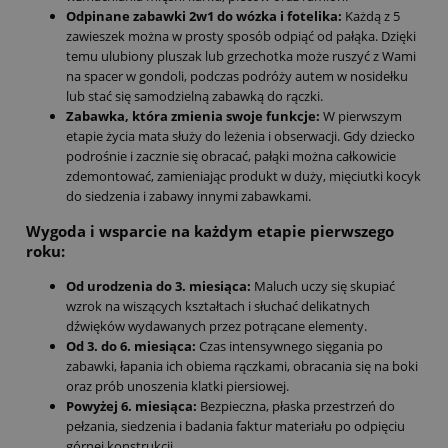
Odpinane zabawki 2w1 do wózka i fotelika:
Każdą z 5
zawieszek można w prosty sposób odpiąć od pałąka. Dzięki
temu ulubiony pluszak lub grzechotka może ruszyć z Wami
na spacer w gondoli, podczas podróży autem w nosidełku
lub stać się samodzielną zabawką do rączki.
Zabawka, która zmienia swoje funkcje:
W pierwszym
etapie życia mata służy do leżenia i obserwacji. Gdy dziecko
podrośnie i zacznie się obracać, pałąki można całkowicie
zdemontować, zamieniając produkt w duży, mięciutki kocyk
do siedzenia i zabawy innymi zabawkami.
Wygoda i wsparcie na każdym etapie pierwszego
roku:
Od urodzenia do 3. miesiąca:
Maluch uczy się skupiać
wzrok na wiszących kształtach i słuchać delikatnych
dźwięków wydawanych przez potrącane elementy.
Od 3. do 6. miesiąca:
Czas intensywnego sięgania po
zabawki, łapania ich obiema rączkami, obracania się na boki
oraz prób unoszenia klatki piersiowej.
Powyżej 6. miesiąca:
Bezpieczna, płaska przestrzeń do
pełzania, siedzenia i badania faktur materiału po odpięciu
górnej konstrukcji.