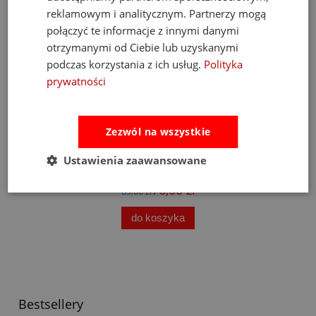
reklamowym i analitycznym. Partnerzy mogą
połączyć te informacje z innymi danymi
otrzymanymi od Ciebie lub uzyskanymi
podczas korzystania z ich usług.
Polityka
prywatności
Zezwól na wszystkie
Ustawienia zaawansowane
Po
Little Dutch Książeczka Sensoryczna Safari
76,00 zł
89,00 zł
do koszyka
Bestsellery