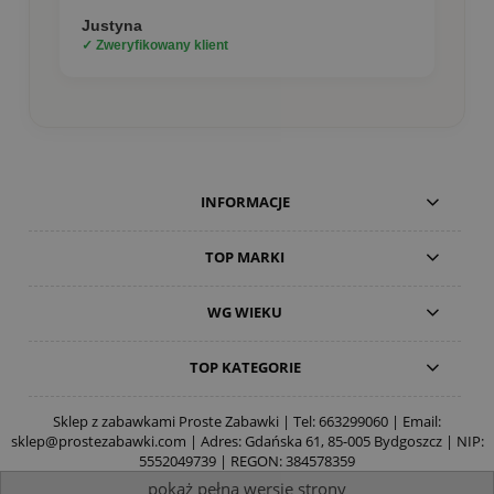
Justyna
✓ Zweryfikowany klient
INFORMACJE
TOP MARKI
WG WIEKU
TOP KATEGORIE
Sklep z zabawkami Proste Zabawki | Tel:
663299060
| Email:
sklep@prostezabawki.com
| Adres: Gdańska 61, 85-005 Bydgoszcz | NIP:
5552049739 | REGON: 384578359
pokaż pełną wersję strony