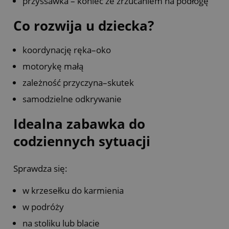
przyssawka – koniec ze zrzucaniem na podłogę
Co rozwija u dziecka?
koordynację ręka–oko
motorykę małą
zależność przyczyna–skutek
samodzielne odkrywanie
Idealna zabawka do
codziennych sytuacji
Sprawdza się:
w krzesełku do karmienia
w podróży
na stoliku lub blacie