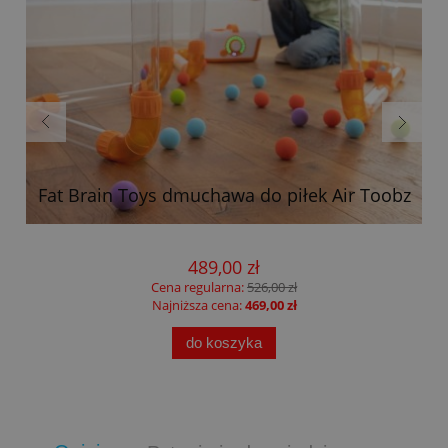
Fat Brain Toys dmuchawa do piłek Air Toobz
489,00 zł
Cena regularna:
526,00 zł
Najniższa cena:
469,00 zł
do koszyka