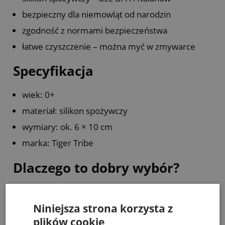
bezpieczny dla niemowląt od narodzin
zgodność z normami bezpieczeństwa
łatwe czyszczenie – można myć w zmywarce
Specyfikacja
wiek: 0+
materiał: silikon spożywczy
wymiary: ok. 6 × 10 cm
marka: Tiger Tribe
Dlaczego to dobry wybór?
To zabawka, która rozwiązuje realny problem
Niniejsza strona korzysta z
każdego rodzica.
plików cookie