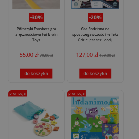
-30%
-20%
Piłkarzyki Foosbots gra
Gra Rodzinna na
zręcznościowa Fat Brain
spostrzegawczość i refleks
Toys
Gdzie jest ser Londji
55,00 zł
127,00 zł
79,00 zł
159,00 zł
do koszyka
do koszyka
promocja
promocja