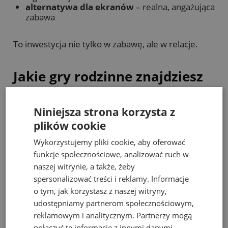
alternatywa dla ekranów
– realna, angażująca
zabawa
To inwestycja nie tylko w zabawę, ale w relacje.
Jakie gry rodzinne znajdziesz
w naszej ofercie?
Niniejsza strona korzysta z
gry planszowe dla dzieci
– klasyczne i
plików cookie
nowoczesne
gry karciane
– szybkie, idealne do zabrania w
Wykorzystujemy pliki cookie, aby oferować
podróż
funkcje społecznościowe, analizować ruch w
gry zręcznościowe
– ruch i śmiech
naszej witrynie, a także, żeby
gwarantowany
gry obserwacyjne i memory
– idealne dla
spersonalizować treści i reklamy. Informacje
młodszych dzieci
o tym, jak korzystasz z naszej witryny,
gry kooperacyjne
– uczą współpracy zamiast
udostępniamy partnerom społecznościowym,
rywalizacji
reklamowym i analitycznym. Partnerzy mogą
połączyć te informacje z innymi danymi