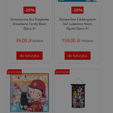
-20%
-20%
Sensoryczna Gra Dotykowa
Zestaw Gier Edukacyjnych
Drewniana Tactilo Basic
3w1 Ludanimo Klocki
Djeco 3+
Figurki Djeco 3+
39,00 zł
159,00 zł
49,00 zł
199,00 zł
do koszyka
do koszyka
promocja
promocja