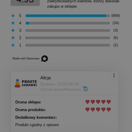
zweryfikowanych klientów, którzy dokonali
zakupu w sklepie.
5
(889)
4
(34)
3
(3)
2
(6)
1
(2)
Alicja
Dodano: 2026-08-04
Opinia zweryfikowana
Ocena sklepu:
Ocena produktu:
Dodatkowy komentarz:
Produkt zgodny z opisem