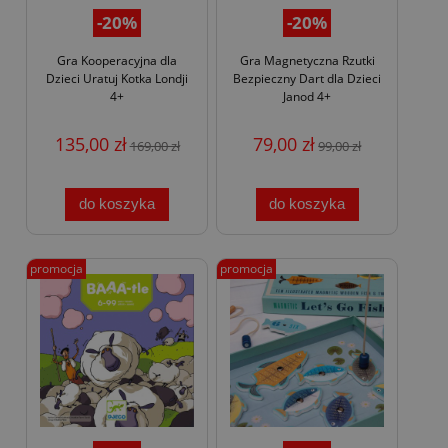
-20%
-20%
Gra Kooperacyjna dla
Gra Magnetyczna Rzutki
Dzieci Uratuj Kotka Londji
Bezpieczny Dart dla Dzieci
4+
Janod 4+
135,00 zł
79,00 zł
169,00 zł
99,00 zł
do koszyka
do koszyka
promocja
promocja