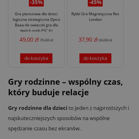
-35%
-45%
Gra planszowa dla dzieci
Rybki Gra Magnetyczna Rex
logiczna strategiczna Djeco
London
Baaa-tle owieczki gra dla
dwóch osób FSC 6+
49,00 zł
37,90 zł
75,00 zł
69,00 zł
do koszyka
do koszyka
Gry rodzinne – wspólny czas,
który buduje relacje
Gry rodzinne dla dzieci
to jeden z najprostszych i
najskuteczniejszych sposobów na wspólne
spędzanie czasu bez ekranów.