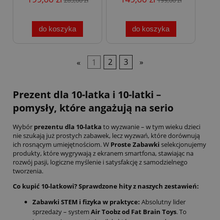
do koszyka
do koszyka
«
1
2
3
»
Prezent dla 10-latka i 10-latki –
pomysły, które angażują na serio
Wybór
prezentu dla 10-latka
to wyzwanie – w tym wieku dzieci
nie szukają już prostych zabawek, lecz wyzwań, które dorównują
ich rosnącym umiejętnościom. W
Proste Zabawki
selekcjonujemy
produkty, które wygrywają z ekranem smartfona, stawiając na
rozwój pasji, logiczne myślenie i satysfakcję z samodzielnego
tworzenia.
Co kupić 10-latkowi? Sprawdzone hity z naszych zestawień:
Zabawki STEM i fizyka w praktyce:
Absolutny lider
sprzedaży – system
Air Toobz od Fat Brain Toys
. To