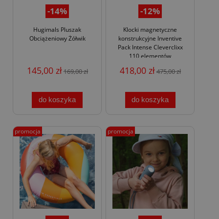
-14%
-12%
Hugimals Pluszak
Klocki magnetyczne
Obciążeniowy Żółwik
konstrukcyjne Inventive
Pack Intense Cleverclixx
110 elementów
145,00 zł
418,00 zł
169,00 zł
475,00 zł
do koszyka
do koszyka
promocja
promocja