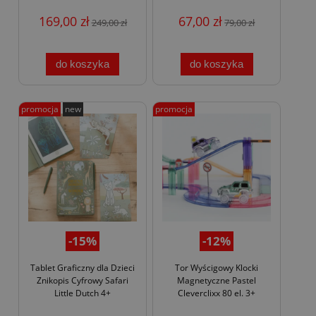
169,00 zł
67,00 zł
249,00 zł
79,00 zł
do koszyka
do koszyka
promocja
new
promocja
-15%
-12%
Tablet Graficzny dla Dzieci
Tor Wyścigowy Klocki
Znikopis Cyfrowy Safari
Magnetyczne Pastel
Little Dutch 4+
Cleverclixx 80 el. 3+