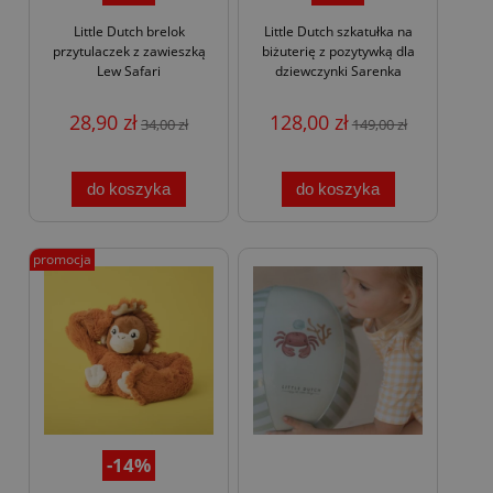
Little Dutch brelok
Little Dutch szkatułka na
przytulaczek z zawieszką
biżuterię z pozytywką dla
Lew Safari
dziewczynki Sarenka
28,90 zł
128,00 zł
34,00 zł
149,00 zł
do koszyka
do koszyka
promocja
-14%