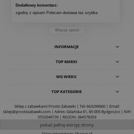
Dodatkowy komentarz:
zgodny z opisem Polecam dostawa tez szybka
Więcej opinii
INFORMACJE
TOP MARKI
WG WIEKU
TOP KATEGORIE
Sklep z zabawkami Proste Zabawki | Tel:
663299060
| Email:
sklep@prostezabawki.com
| Adres: Gdańska 61, 85-005 Bydgoszcz | NIP:
5552049739 | REGON: 384578359
pokaż pełną wersję strony
Sklep internetowy Shoper.pl