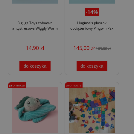
-14%
Bigjigs Toys zabawka
Hugimals pluszak
antystresowa Wiggly Worm
obciążeniowy Pingwin Pax
14,90 zł
145,00 zł
169,00 zł
do koszyka
do koszyka
promocja
promocja