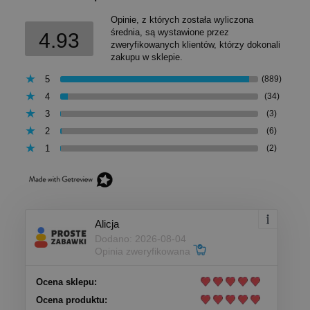
Opinie, z których została wyliczona
średnia, są wystawione przez
4.93
zweryfikowanych klientów, którzy dokonali
zakupu w sklepie.
5
(889)
4
(34)
3
(3)
2
(6)
1
(2)
Alicja
Dodano: 2026-08-04
Opinia zweryfikowana
Ocena sklepu:
Ocena produktu: