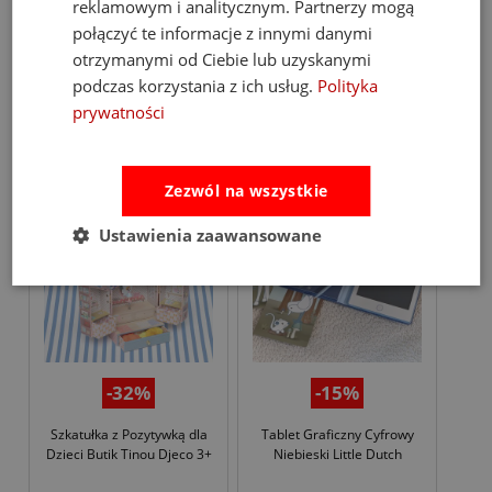
reklamowym i analitycznym. Partnerzy mogą
połączyć te informacje z innymi danymi
69,99 zł
59,49 zł
82,00 zł
69,99 zł
otrzymanymi od Ciebie lub uzyskanymi
podczas korzystania z ich usług.
Polityka
prywatności
do koszyka
do koszyka
promocja
promocja
new
Zezwól na wszystkie
Ustawienia zaawansowane
-32%
-15%
Szkatułka z Pozytywką dla
Tablet Graficzny Cyfrowy
Dzieci Butik Tinou Djeco 3+
Niebieski Little Dutch