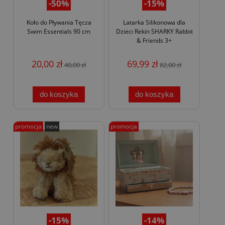
-50%
-15%
Koło do Pływania Tęcza
Latarka Silikonowa dla
Swim Essentials 90 cm
Dzieci Rekin SHARKY Rabbit
& Friends 3+
20,00 zł
69,99 zł
40,00 zł
82,00 zł
do koszyka
do koszyka
promocja
new
promocja
-15%
-14%