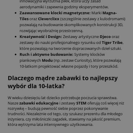
innowacyjna wyrzutnia piłek, która uczy zasad
aerodynamiki i zapewnia godziny eksperymentów.
Zaawansowane klocki magnetyczne:
Marki
Magna-
Tiles
oraz
Cleverclixx
(szczególnie zestawy z kulodromami)
pozwalają na budowanie skomplikowanych konstrukcji 3D,
rozwijając wyobraźnię przestrzenną.
Kreatywność i Design:
Zestawy artystyczne
Djeco
oraz
zestawy do nauki profesjonalnego rysunku od
Tiger Tribe
,
które pozwalają na tworzenie dopracowanych dzieł sztuki.
Ruch i aktywne budowanie:
Systemy klocków
piankowych
Modu
(np. zestaw Curiosity), które pozwalają
10-latkom projektować własne pojazdy i tory przeszkód.
Dlaczego mądre zabawki to najlepszy
wybór dla 10-latka?
W wieku dziesięciu lat dziecko potrzebuje poczucia sprawstwa.
Nasze
zabawki edukacyjne
i zestawy
STEM
oferują coś więcej niż
rozrywkę – budują pewność siebie poprzez pokonywanie
trudności. Niezależnie od tego, czy szukasz prezentu dla młodego
inżyniera, czy miłośniczki zagadek, stawiamy na jakość premium,
która wytrzyma lata intensywnego użytkowania.