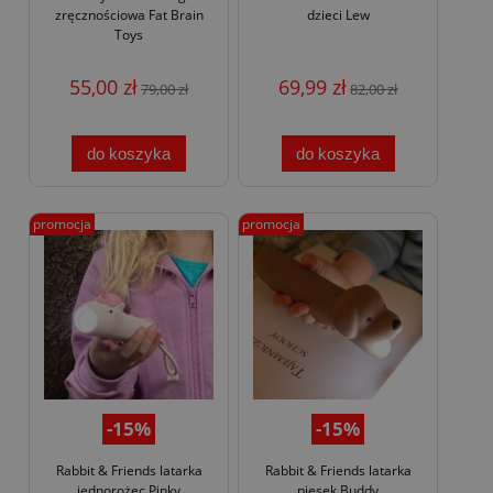
zręcznościowa Fat Brain
dzieci Lew
Toys
55,00 zł
69,99 zł
79,00 zł
82,00 zł
do koszyka
do koszyka
promocja
promocja
-15%
-15%
Rabbit & Friends latarka
Rabbit & Friends latarka
jednorożec Pinky
piesek Buddy