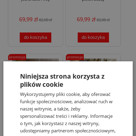
69,99 zł
69,99 zł
82,00 zł
82,00 zł
do koszyka
do koszyka
promocja
promocja
Niniejsza strona korzysta z
plików cookie
Wykorzystujemy pliki cookie, aby oferować
funkcje społecznościowe, analizować ruch w
naszej witrynie, a także, żeby
-15%
-15%
spersonalizować treści i reklamy. Informacje
o tym, jak korzystasz z naszej witryny,
Rabbit & Friends latarka
Sunnylife piłka plażowa 3D
udostępniamy partnerom społecznościowym,
silikonowa dla dzieci kot
Cookie the Croc
Mimi