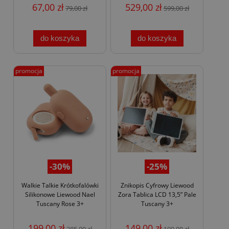
67,00 zł
529,00 zł
79,00 zł
599,00 zł
do koszyka
do koszyka
promocja
promocja
-30%
-25%
Walkie Talkie Krótkofalówki
Znikopis Cyfrowy Liewood
Silikonowe Liewood Nael
Zora Tablica LCD 13,5” Pale
Tuscany Rose 3+
Tuscany 3+
199,00 zł
149,00 zł
285,00 zł
199,00 zł