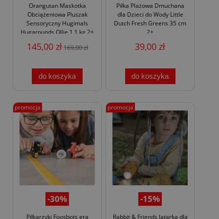
Orangutan Maskotka
Piłka Plażowa Dmuchana
Obciążeniowa Pluszak
dla Dzieci do Wody Little
Sensoryczny Hugimals
Dutch Fresh Greens 35 cm
Hugarounds Ollie 1,1 kg 2+
2+
145,00 zł
39,00 zł
169,00 zł
do koszyka
do koszyka
promocja
promocja
-30%
-15%
Piłkarzyki Foosbots gra
Rabbit & Friends latarka dla