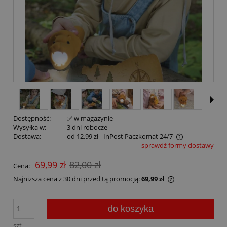
Dostępność:
✅ w magazynie
Wysyłka w:
3 dni robocze
Dostawa:
od 12,99 zł
- InPost Paczkomat 24/7
sprawdź formy dostawy
69,99 zł
82,00 zł
Cena:
Najniższa cena z 30 dni przed tą promocją:
69,99 zł
do koszyka
szt.