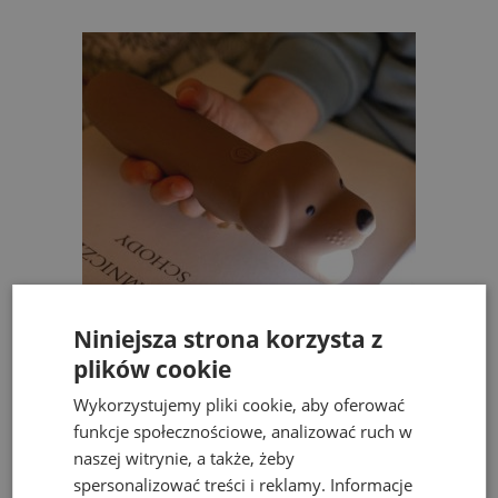
Niniejsza strona korzysta z
L
plików cookie
Rabbit & Friends latarka dla dzieci Krokodyl
69,99 zł
82,00 zł
Wykorzystujemy pliki cookie, aby oferować
funkcje społecznościowe, analizować ruch w
do koszyka
naszej witrynie, a także, żeby
spersonalizować treści i reklamy. Informacje