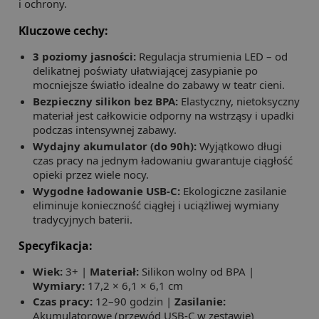
i ochrony.
Kluczowe cechy:
3 poziomy jasności:
Regulacja strumienia LED – od
delikatnej poświaty ułatwiającej zasypianie po
mocniejsze światło idealne do zabawy w teatr cieni.
Bezpieczny silikon bez BPA:
Elastyczny, nietoksyczny
materiał jest całkowicie odporny na wstrząsy i upadki
podczas intensywnej zabawy.
Wydajny akumulator (do 90h):
Wyjątkowo długi
czas pracy na jednym ładowaniu gwarantuje ciągłość
opieki przez wiele nocy.
Wygodne ładowanie USB-C:
Ekologiczne zasilanie
eliminuje konieczność ciągłej i uciążliwej wymiany
tradycyjnych baterii.
Specyfikacja:
Wiek:
3+ |
Materiał:
Silikon wolny od BPA |
Wymiary:
17,2 × 6,1 × 6,1 cm
Czas pracy:
12–90 godzin |
Zasilanie:
Akumulatorowe (przewód USB-C w zestawie)