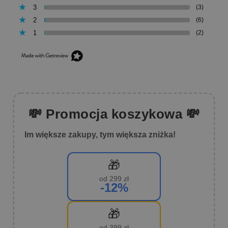
3
(3)
2
(6)
1
(2)
💸 Promocja koszykowa 💸
Im większe zakupy, tym większa zniżka!
🎁
od 299 zł
-12%
🎁
od 399 zł