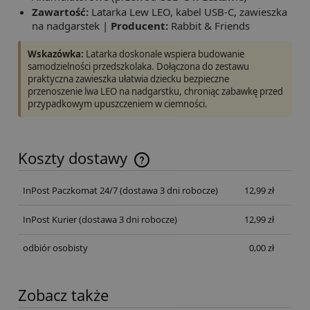
Zawartość:
Latarka Lew LEO, kabel USB-C, zawieszka
na nadgarstek |
Producent:
Rabbit & Friends
Wskazówka:
Latarka doskonale wspiera budowanie
samodzielności przedszkolaka. Dołączona do zestawu
praktyczna zawieszka ułatwia dziecku bezpieczne
przenoszenie lwa LEO na nadgarstku, chroniąc zabawkę przed
przypadkowym upuszczeniem w ciemności.
Koszty dostawy
InPost Paczkomat 24/7
(dostawa 3 dni robocze)
12,99 zł
InPost Kurier
(dostawa 3 dni robocze)
12,99 zł
odbiór osobisty
0,00 zł
Zobacz także