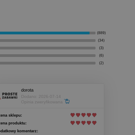
(889)
(34)
(3)
(6)
(2)
dorota
Dodano: 2026-07-14
Opinia zweryfikowana
ena sklepu:
ena produktu:
datkowy komentarz: