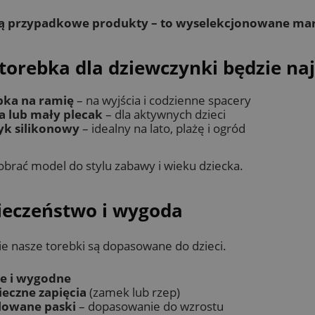
są przypadkowe produkty – to wyselekcjonowane ma
torebka dla dziewczynki będzie na
bka na ramię
– na wyjścia i codzienne spacery
a lub mały plecak
– dla aktywnych dzieci
yk silikonowy
– idealny na lato, plażę i ogród
brać model do stylu zabawy i wieku dziecka.
ieczeństwo i wygoda
e nasze torebki są dopasowane do dzieci.
ie i wygodne
ieczne zapięcia
(zamek lub rzep)
lowane paski
– dopasowanie do wzrostu