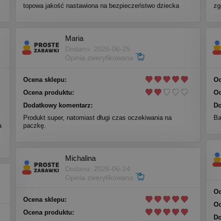
topowa jakość nastawiona na bezpieczeństwo dziecka
zg
Maria
Dodano: 2026-06-25
Opinia zweryfikowana
Ocena sklepu:
Oc
Ocena produktu:
Oc
Dodatkowy komentarz:
Do
Produkt super, natomiast długi czas oczekiwania na
Ba
a
paczkę.
Michalina
Dodano: 2026-06-24
Opinia zweryfikowana
Oc
Ocena sklepu:
Oc
Ocena produktu:
Do