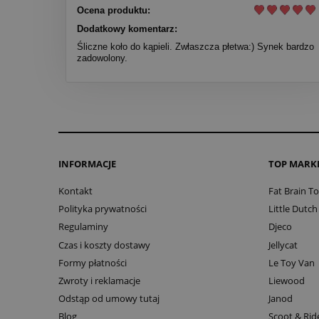
Ocena produktu:
Dodatkowy komentarz:
Śliczne koło do kąpieli. Zwłaszcza płetwa:) Synek bardzo
zadowolony.
INFORMACJE
TOP MARK
Kontakt
Fat Brain T
Polityka prywatności
Little Dutch
Regulaminy
Djeco
Czas i koszty dostawy
Jellycat
Formy płatności
Le Toy Van
Zwroty i reklamacje
Liewood
Odstąp od umowy tutaj
Janod
Blog
Scoot & Rid