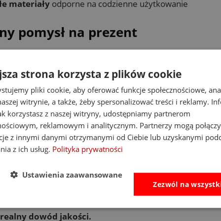
łe materiały
odporne na codzienne użytkowanie
lny pomysł na prezent
 dla dziewczynki
to jeden z najpewniejszych prezentów.
jsza strona korzysta z plików cookie
 się na urodziny, Dzień Dziecka i Święta.
stujemy pliki cookie, aby oferować funkcje społecznościowe, an
aszej witrynie, a także, żeby spersonalizować treści i reklamy. In
zenie zabawy, stylu i praktyczności – czyli dokładnie 
jak korzystasz z naszej witryny, udostępniamy partnerom
nościowym, reklamowym i analitycznym. Partnerzy mogą połączy
zego warto kupić w Proste Zabawki
cje z innymi danymi otrzymanymi od Ciebie lub uzyskanymi pod
nia z ich usług.
Polityka prywatności
eramy tylko sprawdzone marki
iamy na bezpieczeństwo i certyfikaty
Ustawienia zaawansowane
ujemy produkty trwałe, nie jednorazowe
Zezwól na wszystk
kcjonujemy – nie sprzedajemy wszystkiego
 realny dowód jakości.