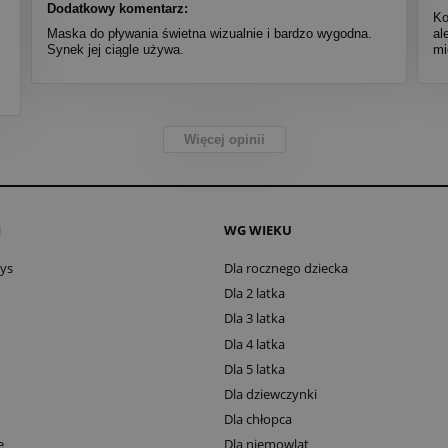
Dodatkowy komentarz:
Ko
Maska do pływania świetna wizualnie i bardzo wygodna.
al
Synek jej ciągle używa.
mi
Więcej opinii
I
WG WIEKU
oys
Dla rocznego dziecka
Dla 2 latka
Dla 3 latka
Dla 4 latka
Dla 5 latka
Dla dziewczynki
Dla chłopca
e
Dla niemowląt