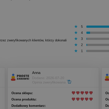
5
4
3
przez zweryfikowanych klientów, którzy dokonali
2
1
Anna
Dodano: 2026-07-20
Opinia zweryfikowana
Ocena sklepu:
Oc
Ocena produktu:
Oc
Dodatkowy komentarz:
Do