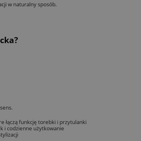
acji w naturalny sposób.
ecka?
sens.
 łączą funkcję torebki i przytulanki
ek i codzienne użytkowanie
ylizacji