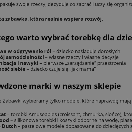
pakuje swoje rzeczy, decyduje co zabrać i uczy się organiz
ta zabawka, która realnie wspiera rozwój.
zego warto wybrać torebkę dla dzi
wa w odgrywanie ról
– dziecko naśladuje dorosłych
ój samodzielności
– własne rzeczy i własne decyzje
nizacja i nawyki
– pierwsze „zarządzanie” przestrzenią
ość siebie
– dziecko czuje się „jak mama”
wdzone marki w naszym sklepie
e Zabawki wybieramy tylko modele, które naprawdę mają 
cat
– torebki Amuseables (croissant, chmurka, słońce), które
ood
– silikonowe torebki i koszyki odporne na wodę, pias
e Dutch
– pastelowe modele dopasowane do dziecięcych st