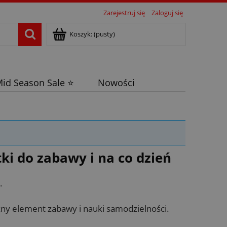
Zarejestruj się
Zaloguj się
Koszyk:
(pusty)
id Season Sale ⭐
Nowości
ki do zabawy i na co dzień
.
ażny element zabawy i nauki samodzielności.