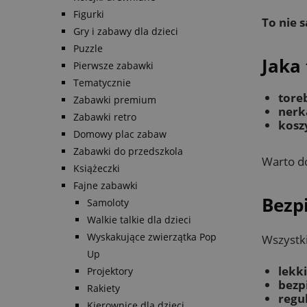
Figurki
To nie 
Gry i zabawy dla dzieci
Puzzle
Jaka 
Pierwsze zabawki
Tematycznie
tore
Zabawki premium
nerk
Zabawki retro
kosz
Domowy plac zabaw
Zabawki do przedszkola
Warto do
Książeczki
Fajne zabawki
Bezp
Samoloty
Walkie talkie dla dzieci
Wyskakujące zwierzątka Pop
Wszystki
Up
lekk
Projektory
bezp
Rakiety
regu
Kierownice dla dzieci