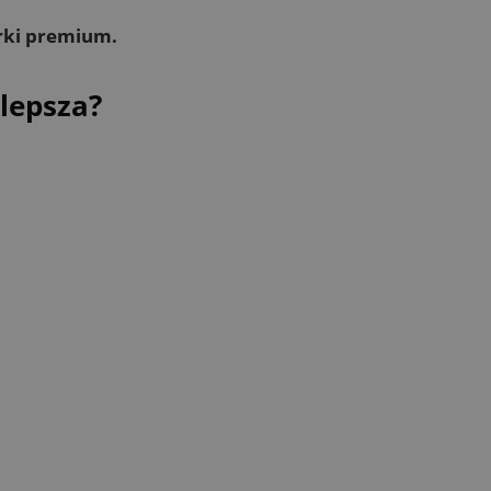
rki premium.
jlepsza?