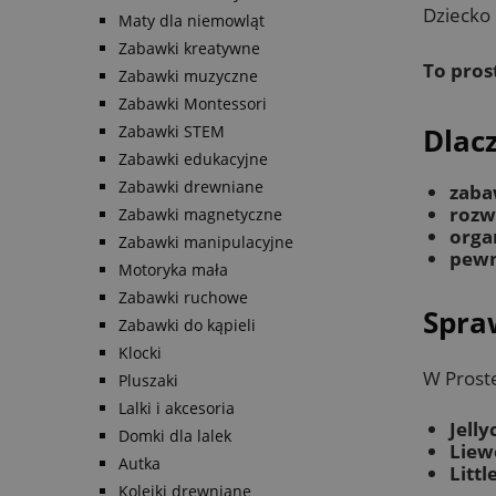
Dziecko 
Maty dla niemowląt
Zabawki kreatywne
To pros
Zabawki muzyczne
Zabawki Montessori
Zabawki STEM
Dlac
Zabawki edukacyjne
Zabawki drewniane
zaba
rozw
Zabawki magnetyczne
orga
Zabawki manipulacyjne
pewn
Motoryka mała
Zabawki ruchowe
Spra
Zabawki do kąpieli
Klocki
W Prost
Pluszaki
Lalki i akcesoria
Jelly
Domki dla lalek
Liew
Autka
Littl
Kolejki drewniane