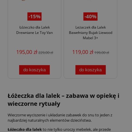
-15%
-40%
Łóżeczko dla Lalek
Leżaczek dla Lalek
Drewniane Le Toy Van
Bawełniany Bujak Liewood
Mabel 3+
195,00 zł
119,00 zł
229,00 zł
199,00 zł
do koszyka
do koszyka
Łóżeczka dla lalek – zabawa w opiekę i
wieczorne rytuały
Wieczorne wyciszenie i układanie zabawek do snu to jeden z
najbardziej naturalnych elementów dzieciństwa.
Łóżeczko dla lalek
to nie tylko uroczy mebelek, ale przede