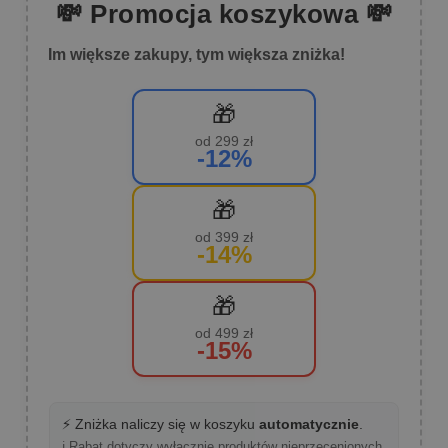
💸 Promocja koszykowa 💸
Im większe zakupy, tym większa zniżka!
🎁
od 299 zł
-12%
🎁
od 399 zł
-14%
🎁
od 499 zł
-15%
⚡ Zniżka naliczy się w koszyku
automatycznie
.
ℹ️ Rabat dotyczy wyłącznie produktów nieprzecenionych.