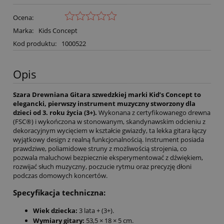
Ocena:
Marka:
Kids Concept
Kod produktu:
1000522
Opis
Szara Drewniana Gitara szwedzkiej marki Kid’s Concept to
elegancki, pierwszy instrument muzyczny stworzony dla
dzieci od 3. roku życia (3+).
Wykonana z certyfikowanego drewna
(FSC®) i wykończona w stonowanym, skandynawskim odcieniu z
dekoracyjnym wycięciem w kształcie gwiazdy, ta lekka gitara łączy
wyjątkowy design z realną funkcjonalnością. Instrument posiada
prawdziwe, poliamidowe struny z możliwością strojenia, co
pozwala maluchowi bezpiecznie eksperymentować z dźwiękiem,
rozwijać słuch muzyczny, poczucie rytmu oraz precyzję dłoni
podczas domowych koncertów.
Specyfikacja techniczna:
Wiek dziecka:
3 lata + (3+).
Wymiary gitary:
53,5 × 18 × 5 cm.