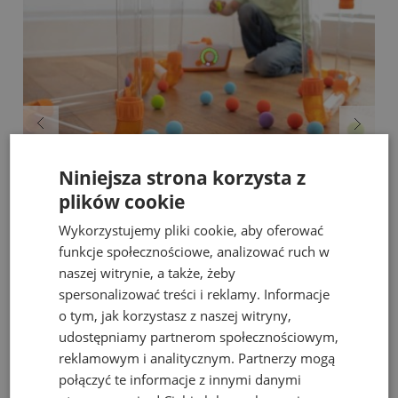
Niniejsza strona korzysta z
Fat Brain Toys dmuchawa do piłek Air Toobz
plików cookie
Wykorzystujemy pliki cookie, aby oferować
489,00 zł
funkcje społecznościowe, analizować ruch w
Cena regularna:
526,00 zł
naszej witrynie, a także, żeby
Najniższa cena:
469,00 zł
spersonalizować treści i reklamy. Informacje
o tym, jak korzystasz z naszej witryny,
do koszyka
udostępniamy partnerom społecznościowym,
reklamowym i analitycznym. Partnerzy mogą
połączyć te informacje z innymi danymi