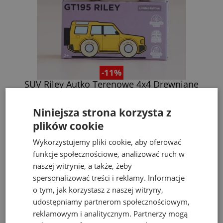
-11%
ain
SUV Riley Autko Terenowe 4x4 Drewniane
Samochodzik Le Toy Van 2+
39,90 zł
45,00 zł
Niniejsza strona korzysta z
plików cookie
do koszyka
Wykorzystujemy pliki cookie, aby oferować
funkcje społecznościowe, analizować ruch w
naszej witrynie, a także, żeby
Bestsellery
spersonalizować treści i reklamy. Informacje
o tym, jak korzystasz z naszej witryny,
udostępniamy partnerom społecznościowym,
reklamowym i analitycznym. Partnerzy mogą