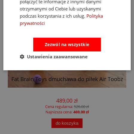
połączyć te informacje z innymi danymi
otrzymanymi od Ciebie lub uzyskanymi
podczas korzystania z ich usług.
Polityka
prywatności
Zezwól na wszystkie
Ustawienia zaawansowane
Fat Brain Toys dmuchawa do piłek Air Toobz
489,00 zł
Cena regularna:
526,00 zł
Najniższa cena:
469,00 zł
do koszyka