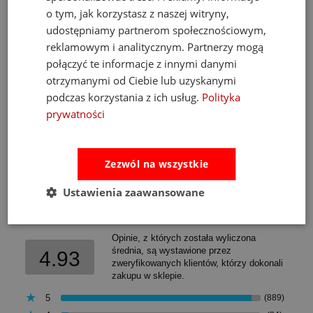
o tym, jak korzystasz z naszej witryny,
udostępniamy partnerom społecznościowym,
489,00 zł
reklamowym i analitycznym. Partnerzy mogą
Cena regularna:
526,00 zł
połączyć te informacje z innymi danymi
Najniższa cena:
469,00 zł
otrzymanymi od Ciebie lub uzyskanymi
do koszyka
podczas korzystania z ich usług.
Polityka
prywatności
Zezwól na wszystkie
Opinie
Pytania i odpowiedzi
Ustawienia zaawansowane
Ocena sklepu
Opinie, z których została wyliczona
średnia, są wystawione przez
4.93
zweryfikowanych klientów, którzy dokonali
zakupu w sklepie.
5
(889)