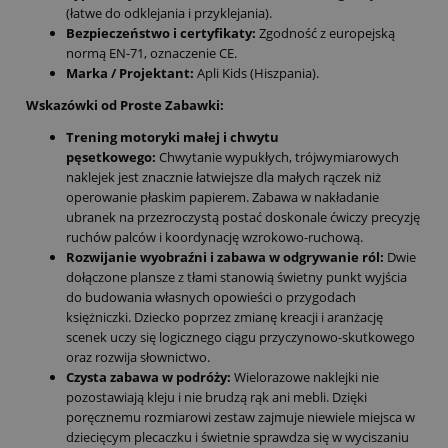
(łatwe do odklejania i przyklejania).
Bezpieczeństwo i certyfikaty:
Zgodność z europejską
normą EN-71, oznaczenie CE.
Marka / Projektant:
Apli Kids (Hiszpania).
Wskazówki od Proste Zabawki:
Trening motoryki małej i chwytu
pęsetkowego:
Chwytanie wypukłych, trójwymiarowych
naklejek jest znacznie łatwiejsze dla małych rączek niż
operowanie płaskim papierem. Zabawa w nakładanie
ubranek na przezroczystą postać doskonale ćwiczy precyzję
ruchów palców i koordynację wzrokowo-ruchową.
Rozwijanie wyobraźni i zabawa w odgrywanie ról:
Dwie
dołączone plansze z tłami stanowią świetny punkt wyjścia
do budowania własnych opowieści o przygodach
księżniczki. Dziecko poprzez zmianę kreacji i aranżację
scenek uczy się logicznego ciągu przyczynowo-skutkowego
oraz rozwija słownictwo.
Czysta zabawa w podróży:
Wielorazowe naklejki nie
pozostawiają kleju i nie brudzą rąk ani mebli. Dzięki
poręcznemu rozmiarowi zestaw zajmuje niewiele miejsca w
dziecięcym plecaczku i świetnie sprawdza się w wyciszaniu