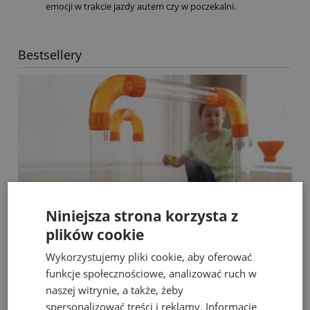
emocji w trakcie jazdy autem czy w poczekalni.
Bestsellery
Niniejsza strona korzysta z
plików cookie
Wykorzystujemy pliki cookie, aby oferować
funkcje społecznościowe, analizować ruch w
naszej witrynie, a także, żeby
Fat Brain Toys dmuchawa do piłek Air Toobz
spersonalizować treści i reklamy. Informacje