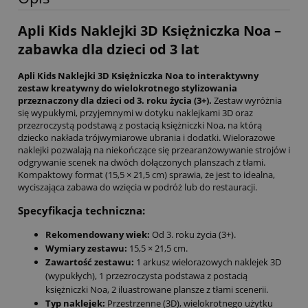
Apli Kids Naklejki 3D Księżniczka Noa –
zabawka dla dzieci od 3 lat
Apli Kids Naklejki 3D Księżniczka Noa to interaktywny
zestaw kreatywny do wielokrotnego stylizowania
przeznaczony dla dzieci od 3. roku życia (3+).
Zestaw wyróżnia
się wypukłymi, przyjemnymi w dotyku naklejkami 3D oraz
przezroczystą podstawą z postacią księżniczki Noa, na którą
dziecko nakłada trójwymiarowe ubrania i dodatki. Wielorazowe
naklejki pozwalają na niekończące się przearanżowywanie strojów i
odgrywanie scenek na dwóch dołączonych planszach z tłami.
Kompaktowy format (15,5 × 21,5 cm) sprawia, że jest to idealna,
wyciszająca zabawa do wzięcia w podróż lub do restauracji.
Specyfikacja techniczna:
Rekomendowany wiek:
Od 3. roku życia (3+).
Wymiary zestawu:
15,5 × 21,5 cm.
Zawartość zestawu:
1 arkusz wielorazowych naklejek 3D
(wypukłych), 1 przezroczysta podstawa z postacią
księżniczki Noa, 2 iluastrowane plansze z tłami scenerii.
Typ naklejek:
Przestrzenne (3D), wielokrotnego użytku