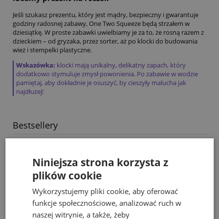
Jeśli szukasz prezentu, który jest mądry, bezpieczny i gwarantuje
godziny radosnej zabawy, One Two Squeeze będą strzałem w
dziesiątkę. W proste zabawki uwielbiamy je za to, że rosną razem z
dzieckiem – od gryzaka, przez sorter, aż po klocki do budowania
wież i stempelki plastyczne.
Wskazówka:
klocki mają unikalny, delikatny zapach, który
dodatkowo stymuluje zmysł powonienia. Po zabawie w wodzie
pamiętaj, aby dokładnie je osuszyć, by cieszyły malucha jak
najdłużej!
Bestsellery
Niniejsza strona korzysta z
plików cookie
Wykorzystujemy pliki cookie, aby oferować
funkcje społecznościowe, analizować ruch w
naszej witrynie, a także, żeby