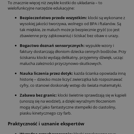
To znacznie więcej niż zwykłe kostki do układania – to
wielofunkcyjne narzędzie edukacyjne:
Bezpieczeństwo przede wszystkim:
klocki są wykonane z
wysokiej jakości tworzywa, wolnego od BPA i ftalanów. Są
tak miękkie, że maluch może je bezpiecznie gryźć (co jest
zbawienne przy ząbkowaniu) i ściskać bez obaw o urazy.
Bogactwo doznań sensorycznych:
wypukłe wzory i
faktury dostarczają dłoniom dziecka cennych bodźców. Przy
ściskaniu klocki wydają delikatny, przyjemny dźwięk, ucząc
malucha zależności przyczynowo-skutkowych.
Nauka liczenia przez dotyk:
każda ścianka opowiada inną
historię – dziecko może liczyć zwierzątka lub rozpoznawać
cyfry, co stanowi doskonały wstęp do świata matematyki.
Zabawa bez granic:
klocki świetnie sprawdzają się w kąpieli
(unoszą się na wodzie!), a dzięki wyraźnym tłoczeniom
mogą służyć jako fantastyczne stempelki do ciastoliny,
piasku kinetycznego czy farb.
Praktyczność i uznanie ekspertów