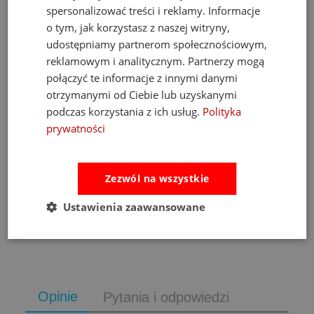
spersonalizować treści i reklamy. Informacje
o tym, jak korzystasz z naszej witryny,
udostępniamy partnerom społecznościowym,
reklamowym i analitycznym. Partnerzy mogą
połączyć te informacje z innymi danymi
otrzymanymi od Ciebie lub uzyskanymi
podczas korzystania z ich usług.
Polityka
Fat Brain Toys dmuchawa do piłek Air Toobz
prywatności
489,00 zł
Zezwól na wszystkie
Cena regularna:
526,00 zł
Najniższa cena:
469,00 zł
Ustawienia zaawansowane
do koszyka
Opinie
Pytania i odpowiedzi