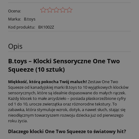
Ocena:
Marka:
B.toys
Kod produktu:
BX1002Z
Opis
B.toys – Klocki Sensoryczne One Two
Squeeze (10 sztuk)
Miękkość, którą pokocha Twój maluch!
Zestaw One Two
Squeeze od kanadyjskiej marki B.toys to 10 wyjątkowych klocków
sensorycznych, które są idealnie dopasowane do małych rączek.
Każdy klocek to małe arcydzieło – posiada płaskorzeźbione cyfry
od 1 do 10, urocze zwierzątka oraz różnorodne tekstury. To
zabawka, która stymuluje wzrok, dotyk, a nawet słuch, stając się
nieodłącznym towarzyszem rozwoju dziecka już od pierwszego
roku życia.
Dlaczego klocki One Two Squeeze to światowy hit?