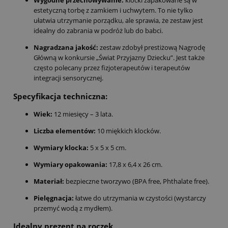
Wygodne przechowywanie:
klocki zapakowane są w
estetyczną torbę z zamkiem i uchwytem. To nie tylko
ułatwia utrzymanie porządku, ale sprawia, że zestaw jest
idealny do zabrania w podróż lub do babci.
Nagradzana jakość:
zestaw zdobył prestiżową Nagrodę
Główną w konkursie „Świat Przyjazny Dziecku”. Jest także
często polecany przez fizjoterapeutów i terapeutów
integracji sensorycznej.
Specyfikacja techniczna:
Wiek:
12 miesięcy – 3 lata.
Liczba elementów:
10 miękkich klocków.
Wymiary klocka:
5 x 5 x 5 cm.
Wymiary opakowania:
17,8 x 6,4 x 26 cm.
Materiał:
bezpieczne tworzywo (BPA free, Phthalate free).
Pielęgnacja:
łatwe do utrzymania w czystości (wystarczy
przemyć wodą z mydłem).
Idealny prezent na roczek