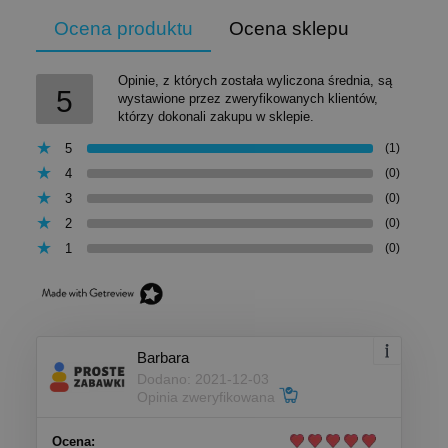
Ocena produktu
Ocena sklepu
Opinie, z których została wyliczona średnia, są
5
wystawione przez zweryfikowanych klientów,
którzy dokonali zakupu w sklepie.
5
(1)
4
(0)
3
(0)
2
(0)
1
(0)
Barbara
Dodano: 2021-12-03
Opinia zweryfikowana
Ocena: