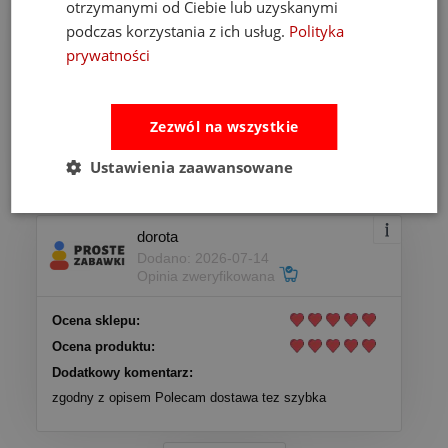
otrzymanymi od Ciebie lub uzyskanymi
Anna
podczas korzystania z ich usług.
Polityka
Dodano: 2026-07-20
Opinia zweryfikowana
prywatności
Ocena sklepu:
Ocena produktu:
Zezwól na wszystkie
Dodatkowy komentarz:
Ustawienia zaawansowane
topowa jakość nastawiona na bezpieczeństwo dziecka
dorota
Dodano: 2026-07-14
Opinia zweryfikowana
Ocena sklepu:
Ocena produktu:
Dodatkowy komentarz:
zgodny z opisem Polecam dostawa tez szybka