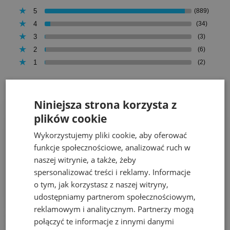
5
(889)
4
(34)
3
(3)
2
(6)
1
(2)
Niniejsza strona korzysta z
plików cookie
Alicja
Dodano: 2026-08-04
Wykorzystujemy pliki cookie, aby oferować
Opinia zweryfikowana
funkcje społecznościowe, analizować ruch w
naszej witrynie, a także, żeby
Ocena sklepu:
spersonalizować treści i reklamy. Informacje
Ocena produktu:
o tym, jak korzystasz z naszej witryny,
Dodatkowy komentarz:
udostępniamy partnerom społecznościowym,
Produkt zgodny z opisem
reklamowym i analitycznym. Partnerzy mogą
połączyć te informacje z innymi danymi