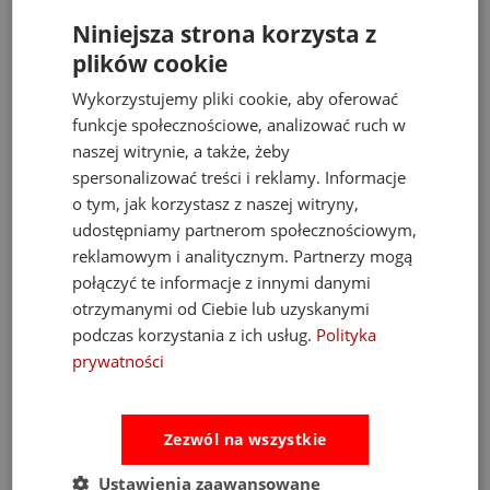
Niniejsza strona korzysta z
plików cookie
Wykorzystujemy pliki cookie, aby oferować
-40%
-20%
funkcje społecznościowe, analizować ruch w
Nauka Rysowania Krok po
Szkicownik Zestaw do
naszej witrynie, a także, żeby
Kroku Dinozaury Zestaw
Nauki Rysowania Krok po
spersonalizować treści i reklamy. Informacje
Kreatywny Janod 6+
Kroku Dinozaury Tiger
o tym, jak korzystasz z naszej witryny,
Tribe
udostępniamy partnerom społecznościowym,
32,00 zł
55,00 zł
53,00 zł
69,00 zł
reklamowym i analitycznym. Partnerzy mogą
połączyć te informacje z innymi danymi
do koszyka
do koszyka
otrzymanymi od Ciebie lub uzyskanymi
podczas korzystania z ich usług.
Polityka
prywatności
promocja
Zezwól na wszystkie
Ustawienia zaawansowane