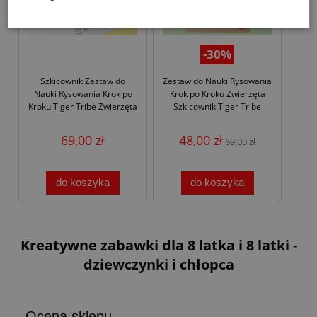
-30%
Szkicownik Zestaw do
Zestaw do Nauki Rysowania
Nauki Rysowania Krok po
Krok po Kroku Zwierzęta
Kroku Tiger Tribe Zwierzęta
Szkicownik Tiger Tribe
69,00 zł
48,00 zł
69,00 zł
do koszyka
do koszyka
Kreatywne zabawki dla 8 latka i 8 latki -
dziewczynki i chłopca
Ocena sklepu