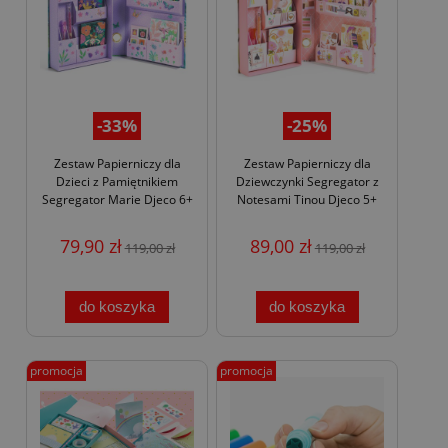
-33%
-25%
Zestaw Papierniczy dla
Zestaw Papierniczy dla
Dzieci z Pamiętnikiem
Dziewczynki Segregator z
Segregator Marie Djeco 6+
Notesami Tinou Djeco 5+
79,90 zł
89,00 zł
119,00 zł
119,00 zł
do koszyka
do koszyka
promocja
promocja