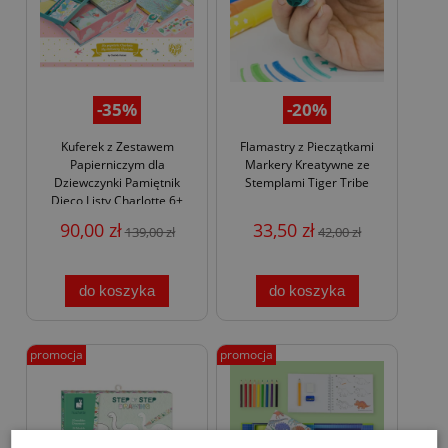
-35%
-20%
Kuferek z Zestawem
Flamastry z Pieczątkami
Papierniczym dla
Markery Kreatywne ze
Dziewczynki Pamiętnik
Stemplami Tiger Tribe
Djeco Listy Charlotte 6+
90,00 zł
33,50 zł
139,00 zł
42,00 zł
do koszyka
do koszyka
promocja
promocja