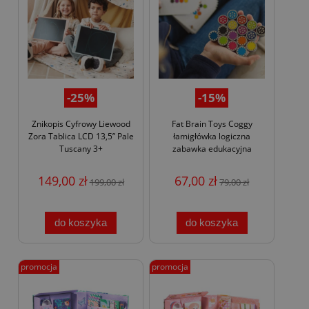
-25%
-15%
Znikopis Cyfrowy Liewood
Fat Brain Toys Coggy
Zora Tablica LCD 13,5” Pale
łamigłówka logiczna
Tuscany 3+
zabawka edukacyjna
149,00 zł
67,00 zł
199,00 zł
79,00 zł
do koszyka
do koszyka
promocja
promocja