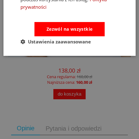
prywatności
Zezwól na wszystkie
-14%
Ustawienia zaawansowane
Fat Brain Toys tablica manipulacyjna PlayTab
138,00 zł
Cena regularna:
160,00 zł
Najniższa cena:
160,00 zł
do koszyka
Opinie
Pytania i odpowiedzi