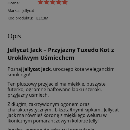
Ocena:
Marka:
Jellycat
Kod produktu:
JELC3M
Opis
Jellycat Jack – Przyjazny Tuxedo Kot z
Urokliwym Uśmiechem
Poznaj
Jellycat Jack
, uroczego kota w eleganckim
smokingu!
Ten pluszowy przyjaciel ma miękkie, puszyste
futerko, ogromne haftowane łapki i szeroki,
przyjazny uśmiech.
Z długim, zakrzywionym ogonem oraz
charakterystycznymi, L-kształtnymi łapkami, Jellycat
Jack ma również koronę z miękkiego weluru w
ikonicznym pomarańczowym kolorze Jelly!
Idealny kompan do zabawy i przytulania.