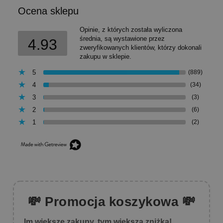
Ocena sklepu
Opinie, z których została wyliczona
średnia, są wystawione przez
4.93
zweryfikowanych klientów, którzy dokonali
zakupu w sklepie.
5
(889)
4
(34)
3
(3)
2
(6)
1
(2)
💸 Promocja koszykowa 💸
Im większe zakupy, tym większa zniżka!