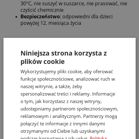
30°C, nie suszyć w suszarce, nie prasować, nie
czyścić chemicznie
Bezpieczeństwo
: odpowiedni dla dzieci
powyżej 12. miesiąca życia
Jellycat Jack – elegancki i przyjazny kot, który
stanie się ulubionym towarzyszem Twojego
Niniejsza strona korzysta z
dziecka!
plików cookie
Wykorzystujemy pliki cookie, aby oferować
Bestsellery
funkcje społecznościowe, analizować ruch w
naszej witrynie, a także, żeby
spersonalizować treści i reklamy. Informacje
o tym, jak korzystasz z naszej witryny,
udostępniamy partnerom społecznościowym,
reklamowym i analitycznym. Partnerzy mogą
połączyć te informacje z innymi danymi
otrzymanymi od Ciebie lub uzyskanymi
podczas korzystania z ich usług.
Polityka